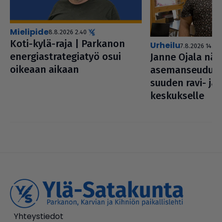
mielipide
8.8.2026 2.40
Koti-kylä-raja | Parkanon
urheilu
7.8.2026 14.00
ener­gi­ast­ra­te­gi­a­työ osui
Janne Ojala nä
oikeaan aikaan
ase­man­seu­duss
suu­den ravi- ja
kes­kuk­selle
Yhteystiedot