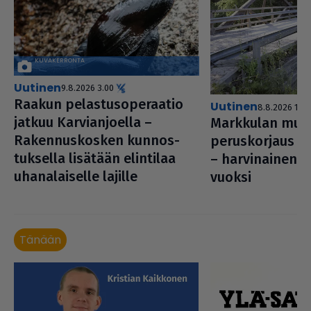
uutinen
9.8.2026 3.00
Raakun pelas­tu­so­pe­raa­tio
uutinen
8.8.2026 14.0
jatkuu Kar­vi­an­jo­ella –
Markkulan muse­o
Raken­nus­kos­ken kun­nos­
perus­kor­jaus va
tuk­sella lisätään elintilaa
– har­vi­nai­nen 
uha­na­lai­selle lajille
vuoksi
Tänään