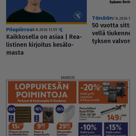
Tänään
7.8.2026 1.20
50 vuotta sitten 
pilapiirros
8.8.2026 13.55
vellä tiu­ken­ne­
Kaik­ko­sella on asiaa | Rea­
tyk­sen valvont
lis­ti­nen kirjoitus kesä­lo­
masta