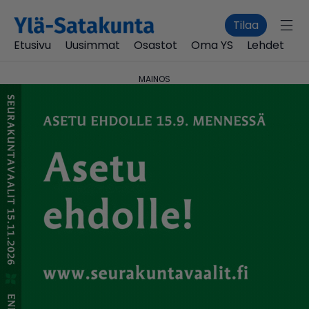
Tilaa
Etusivu
Uusimmat
Osastot
Oma YS
Lehdet