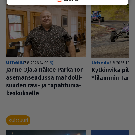
urheilu
urheilu
7.8.2026 14.00
6.8.2026 1.30
Janne Ojala näkee Parkanon
Kyt­kin­vika pil
ase­man­seu­dussa mah­dol­li­
Ylilammin Tans
suu­den ravi- ja tapah­tu­ma­
kes­kuk­selle
Kulttuuri