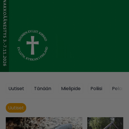
Uutiset
Tänään
Mielipide
Poliisi
Pelastu
Uutiset