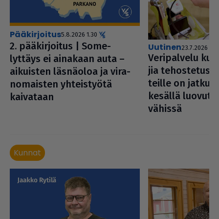
pääkirjoitus
5.8.2026 1.30
2. pää­kir­joi­tus | Some-
uutinen
23.7.2026 14.
Veri­pal­velu kut
lyttäys ei ainakaan auta –
jia tehos­te­tusti
aikuisten läsnäoloa ja vira­
teille on jatkuv
no­mais­ten yhteis­työtä
kesällä luo­vut­ta
kaivataan
vähissä
Kunnat