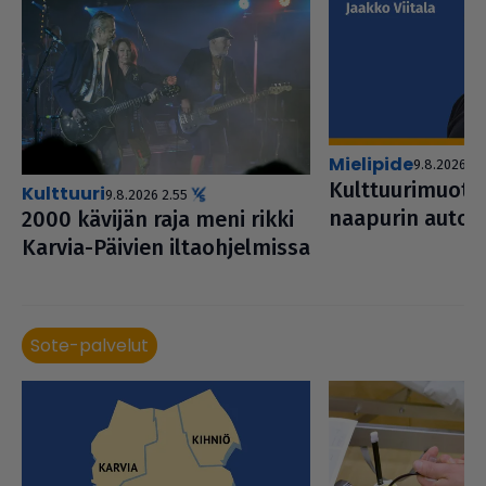
mielipide
9.8.2026 1.
Kult­tuu­ri­muo­toi
kulttuuri
9.8.2026 2.55
naapurin auto e
2000 kävijän raja meni rikki
Karvia-Päivien ilta­oh­jel­missa
Sote-palvelut