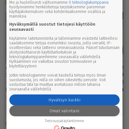
Poliisi
Pelastustoimi
Oikeus
Me ja huolellisesti valitsemamme
0 teknologiakumppania
hyödynnämme henkilötietoja tarjotaksemme paremman
käyttäjäkokemuksen sekä kohdentaaksemme sisältöä ja
mainoksia.
Hyväksymällä suostut tietojesi käyttöön
seuraavasti
Käytämme laitetunnisteita ja tallennamme evästeitä laitteellesi
saadaksemme tietoja esimerkiksi sivuista, joilla vierailit, IP-
osoitteestasi sekä laitteesi ominaisuuksista. Pääset tutustumaan
yksityiskohtaisesti käyttötarkoituksiin ja
teknologiakumppaneihimme seuraavalla välilehdellä.
pääkirjoitus
5.8.202
Hylkääminen voi vaikuttaa sivuston toimivuuteen ja
2. pää­kir­joi­tus
käytettävyyteen.
uutinen
8.8.2026 2.55
lyttäys ei ainak
Syyttäjä ei nosta syytettä
Jotkin teknologiamme voivat käsitellä tietoja myös ilman
suostumusta, jos niillä on siihen oikeutettu peruste. Voit
aikuisten läsnäo
Parkanon kal­ja­ko­hussa –
vastustaa tätä tai muuttaa asetuksiasi milloin tahansa
no­mais­ten yhte
luo­tet­ta­vaa kuvaa tapah­tu­
seuraavalla välilehdellä.
kaivataan
mien kulusta ei syntynyt
Hyväksyn kaikki
Omat valintani
Tietosuojakäytäntömme
Urheilu
Tulospörssi