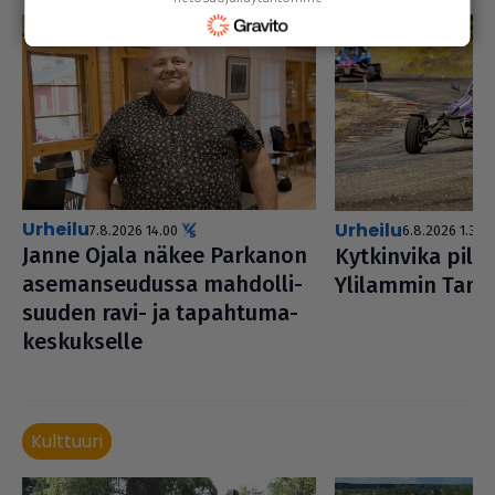
urheilu
urheilu
7.8.2026 14.00
6.8.2026 1.30
Janne Ojala näkee Parkanon
Kyt­kin­vika pil
ase­man­seu­dussa mah­dol­li­
Ylilammin Tans
suu­den ravi- ja tapah­tu­ma­
kes­kuk­selle
Kulttuuri