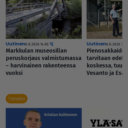
uutinen
uutinen
8.8.2026 14.00
8.8.2026 3.00
Markkulan muse­o­sil­lan
Pie­no­sak­kai­de
perus­kor­jaus val­mis­tu­massa
tarvitaan edell
– har­vi­nai­nen raken­teensa
kos­kessa, tuum
vuoksi
Vesanto ja Esa 
Tänään