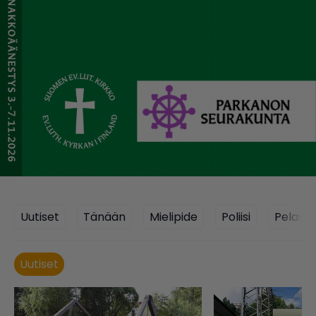
Uutiset
Tänään
Mielipide
Poliisi
Pelastu
Uutiset