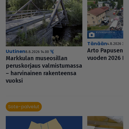
Tänään
4.8.2026 3.00
Arto Papusen v
uutinen
8.8.2026 14.00
vuoden 2026 Kar
Markkulan muse­o­sil­lan
perus­kor­jaus val­mis­tu­massa
– har­vi­nai­nen raken­teensa
vuoksi
Sote-palvelut