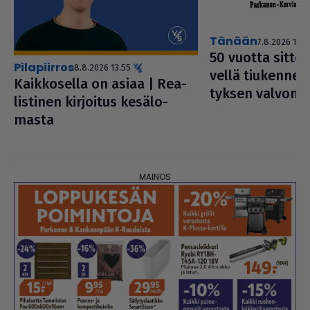
Tänään
7.8.2026 1.20
50 vuotta sitten 
pilapiirros
8.8.2026 13.55
vellä tiu­ken­ne­
Kaik­ko­sella on asiaa | Rea­
tyk­sen valvont
lis­ti­nen kirjoitus kesä­lo­
masta