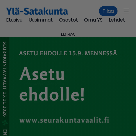
Tilaa
Etusivu
Uusimmat
Osastot
Oma YS
Lehdet