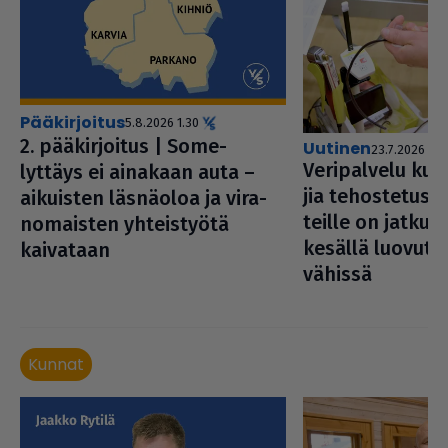
pääkirjoitus
5.8.2026 1.30
2. pää­kir­joi­tus | Some-
uutinen
23.7.2026 14.
Veri­pal­velu kut
lyttäys ei ainakaan auta –
jia tehos­te­tusti
aikuisten läsnäoloa ja vira­
teille on jatkuv
no­mais­ten yhteis­työtä
kesällä luo­vut­ta
kaivataan
vähissä
Kunnat