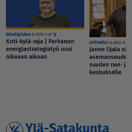
mielipide
8.8.2026 2.40
Koti-kylä-raja | Parkanon
urheilu
7.8.2026 14.00
ener­gi­ast­ra­te­gi­a­työ osui
Janne Ojala nä
oikeaan aikaan
ase­man­seu­duss
suu­den ravi- ja
kes­kuk­selle