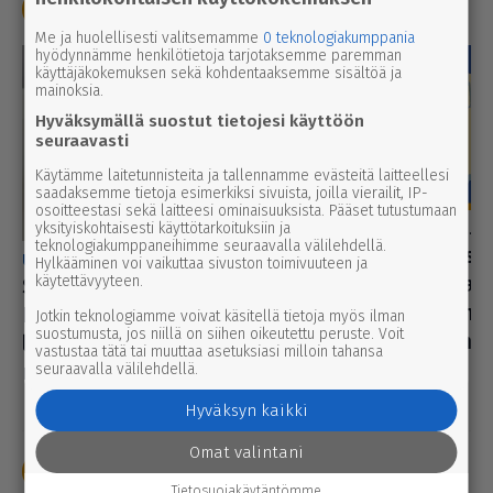
Poliisi
Pelastustoimi
Oikeus
Me ja huolellisesti valitsemamme
0 teknologiakumppania
hyödynnämme henkilötietoja tarjotaksemme paremman
käyttäjäkokemuksen sekä kohdentaaksemme sisältöä ja
mainoksia.
Hyväksymällä suostut tietojesi käyttöön
seuraavasti
Käytämme laitetunnisteita ja tallennamme evästeitä laitteellesi
saadaksemme tietoja esimerkiksi sivuista, joilla vierailit, IP-
osoitteestasi sekä laitteesi ominaisuuksista. Pääset tutustumaan
pääkirjoitus
yksityiskohtaisesti käyttötarkoituksiin ja
5.8.202
teknologiakumppaneihimme seuraavalla välilehdellä.
2. pää­kir­joi­tus
uutinen
8.8.2026 2.55
Hylkääminen voi vaikuttaa sivuston toimivuuteen ja
lyttäys ei ainak
käytettävyyteen.
Syyttäjä ei nosta syytettä
aikuisten läsnäo
Parkanon kal­ja­ko­hussa –
Jotkin teknologiamme voivat käsitellä tietoja myös ilman
suostumusta, jos niillä on siihen oikeutettu peruste. Voit
no­mais­ten yhte
luo­tet­ta­vaa kuvaa tapah­tu­
vastustaa tätä tai muuttaa asetuksiasi milloin tahansa
kaivataan
mien kulusta ei syntynyt
seuraavalla välilehdellä.
Hyväksyn kaikki
Omat valintani
Urheilu
Tulospörssi
Tietosuojakäytäntömme