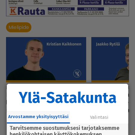
Mielipide
pilapiirros
mielipide
8.8.2026 13.55
8.8.2026 2.
Kaik­ko­sella on asiaa | Rea­
Koti-kylä-raja 
lis­ti­nen kirjoitus kesä­lo­
ener­gi­ast­ra­te­gi
masta
oikeaan aikaan
Arvostamme yksityisyyttäsi
Valintasi
Tarvitsemme suostumuksesi tarjotaksemme
henkilökohtaisen käyttökokemuksen