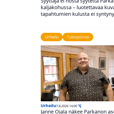
Syyttäjä ei nosta syytettä Park
kal­ja­ko­hussa – luo­tet­ta­vaa ku
tapah­tu­mien kulusta ei syntyny
Urheilu
Tulospörssi
urheilu
7.8.2026 14.00
Janne Ojala näkee Parkanon as