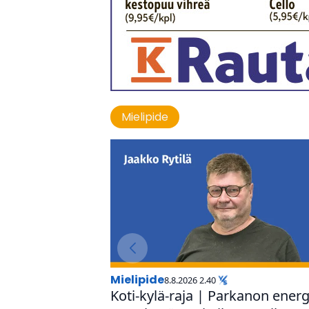
Mielipide
mielipide
8.8.2026 2.40
Koti-kylä-raja | Parkanon ener­gi