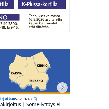
irjoitus
mielipide
5.8.2026 1.30
5.8.2026 0.
ä­kir­joi­tus | Some-lyttäys ei
Näpyt