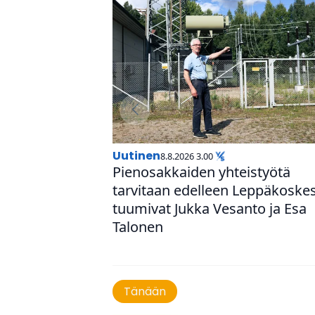
uutinen
8.8.2026 3.00
Pie­no­sak­kai­den yhteis­työtä
tarvitaan edelleen Lep­pä­kos­ke
tuumivat Jukka Vesanto ja Esa
Talonen
Tänään