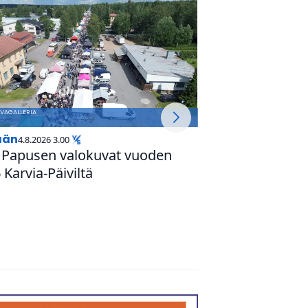
ään
4.8.2026 3.00
 Papusen valokuvat vuoden
Tänään
3.8.2026 1.00
 Karvia-Päiviltä
Sun­nun­taiksi |
heikkojen autta