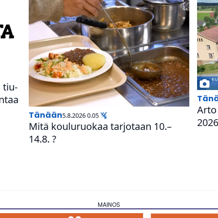
 tiu­
Tän
ontaa
Arto
Tänään
5.8.2026 0.05
2026
Mitä kou­lu­ruo­kaa tarjotaan 10.–
14.8. ?