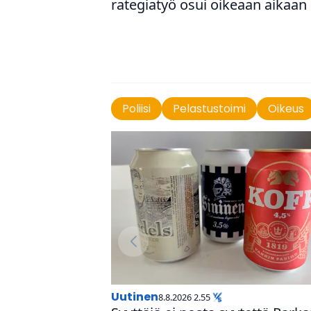
ra­te­gi­a­työ osui oikeaan aikaan
Poliisi
Pelastustoimi
Oikeus
uutinen
8.8.2026 2.55