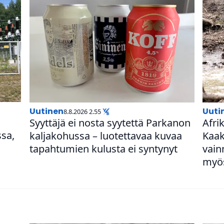
uutinen
uut
8.8.2026 2.55
Syyttäjä ei nosta syytettä Parkanon
Afrik
ssa,
kal­ja­ko­hussa – luo­tet­ta­vaa kuvaa
Kaakk
tapah­tu­mien kulusta ei syntynyt
vain
myös