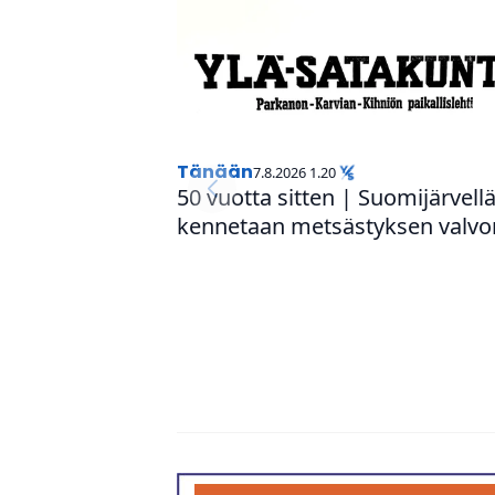
Tänään
7.8.2026 1.20
50 vuotta sitten | Suo­mi­jär­vellä
ken­ne­taan met­säs­tyk­sen valv