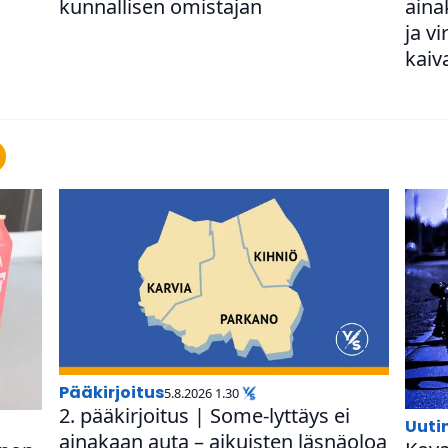
kun­nal­li­sen omistajan
aina
ja vi
kaiv
pääkirjoitus
5.8.2026 1.30
2. pää­kir­joi­tus | Some-lyttäys ei
uut
ainakaan auta – aikuisten läsnäoloa