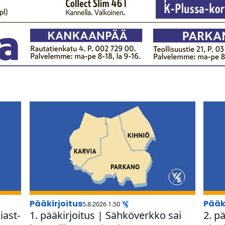
pääkirjoitus
pääk
5.8.2026 1.50
­ast­
1. pää­kir­joi­tus | Säh­kö­verkko sai
2. pä