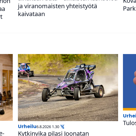
Kova
anon
ja vira­no­mais­ten yhteis­työtä
Par­k
vaa
kaivataan
t
urhe
Tulos
urheilu
6.8.2026 1.30
e­
Kyt­kin­vika pilasi Joonatan