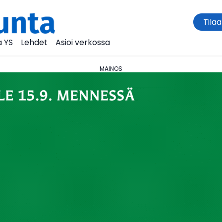
Tilaa
 YS
Lehdet
Asioi verkossa