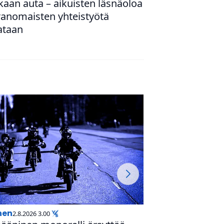
kaan auta – aikuisten läsnäoloa
ra­no­mais­ten yhteis­työtä
ataan
inen
uutinen
2.8.2026 3.00
30.7.2026 9.