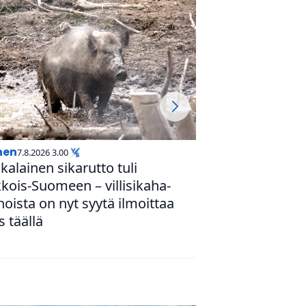
inen
uutinen
7.8.2026 3.00
7.8.2026 2.55
­ka­lai­nen sikarutto tuli
Haluatko istua 
ois-Suomeen – vil­li­si­ka­ha­
koodarien verk­k
­noista on nyt syytä ilmoittaa
sopivan paikan 
 täällä