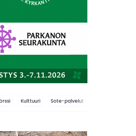
örssi
Kulttuuri
Sote-palvelut
Kunnat