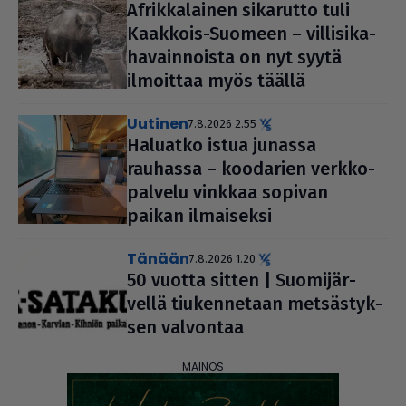
Afrik­ka­lai­nen sikarutto tuli
Kaakkois-Suomeen – vil­li­si­ka­
ha­vain­noista on nyt syytä
ilmoittaa myös täällä
uutinen
7.8.2026 2.55
Haluatko istua junassa
rauhassa – koodarien verk­ko­
pal­velu vinkkaa sopivan
paikan ilmai­seksi
Tänään
7.8.2026 1.20
50 vuotta sitten | Suo­mi­jär­
vellä tiu­ken­ne­taan met­säs­tyk­
sen valvontaa