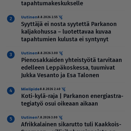
tapah­tu­ma­kes­kuk­selle
uutinen
8.8.2026 2.55
Syyttäjä ei nosta syytettä Parkanon
kal­ja­ko­hussa – luo­tet­ta­vaa kuvaa
tapah­tu­mien kulusta ei syntynyt
uutinen
8.8.2026 3.00
Pie­no­sak­kai­den yhteis­työtä tarvitaan
edelleen Lep­pä­kos­kessa, tuumivat
Jukka Vesanto ja Esa Talonen
mielipide
8.8.2026 2.40
Koti-kylä-raja | Parkanon ener­gi­ast­ra­
te­gi­a­työ osui oikeaan aikaan
uutinen
7.8.2026 3.00
Afrik­ka­lai­nen sikarutto tuli Kaakkois-