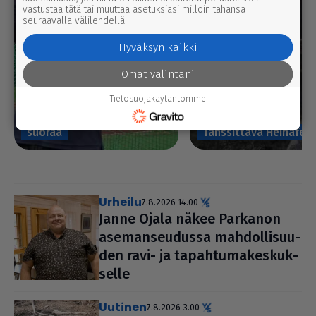
vastustaa tätä tai muuttaa asetuksiasi milloin tahansa
seuraavalla välilehdellä.
Hyväksyn kaikki
Omat valintani
Riki Honkanen summaa
Tietosuojakäytäntömme
kautta 2026 ja sen lop­pu­
suo­raa
Tans­sit­tava Heinäfest
urheilu
7.8.2026 14.00
Janne Ojala näkee Parkanon
ase­man­seu­dussa mah­dol­li­suu­
den ravi- ja tapah­tu­ma­kes­kuk­
selle
uutinen
7.8.2026 3.00