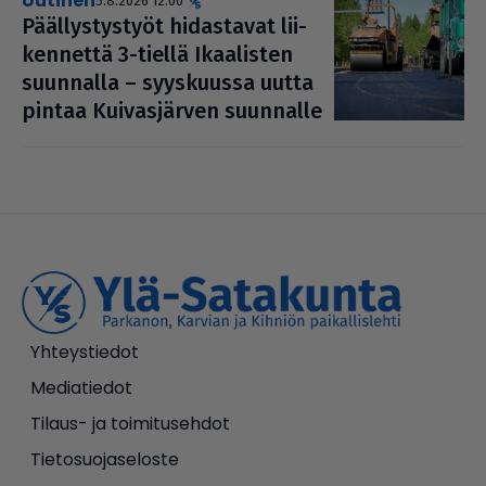
uutinen
5.8.2026 12.00
Pääl­lys­tys­työt hidas­ta­vat lii­
ken­nettä 3-tiellä Ikaa­lis­ten
suunnalla – syys­kuussa uutta
pintaa Kui­vas­jär­ven suunnalle
Yhteystiedot
Mediatiedot
Tilaus- ja toimitusehdot
Tietosuojaseloste