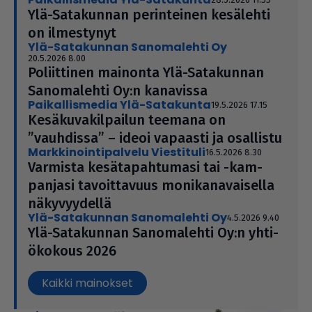
Ylä-Sata­kun­nan perin­tei­nen kesälehti
on ilmes­ty­nyt
Ylä-Satakunnan Sanomalehti Oy
20.5.2026 8.00
Poliit­ti­nen mainonta Ylä-Sata­kun­nan
Sano­ma­lehti Oy:n kanavissa
Paikallismedia Ylä-Satakunta
19.5.2026 17.15
Kesä­ku­va­kil­pai­lun teemana on
”vauhdissa” – ideoi vapaasti ja osallistu
Markkinointipalvelu Viestituli
16.5.2026 8.30
Varmista kesä­ta­pah­tu­masi tai -kam­
pan­jasi tavoit­ta­vuus moni­ka­na­vai­sella
näky­vyy­dellä
Ylä-Satakunnan Sanomalehti Oy
4.5.2026 9.40
Ylä-Sata­kun­nan Sano­ma­lehti Oy:n yhti­
ö­ko­kous 2026
Kaikki mainokset