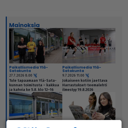
Mainoksia
Paikallismedia Ylä-
Paikallismedia Ylä-
Satakunta
Satakunta
27.7.2026 8.00
9.7.2026 11.00
Tule tapaamaan Ylä-Sata­
Jokaiseen kotiin jaettava
kun­nan toi­mi­tusta – kakkua
Har­ras­tuk­set-tee­ma­lehti
ja kahvia ke 5.8. klo 12–16
ilmestyy 19.8.2026