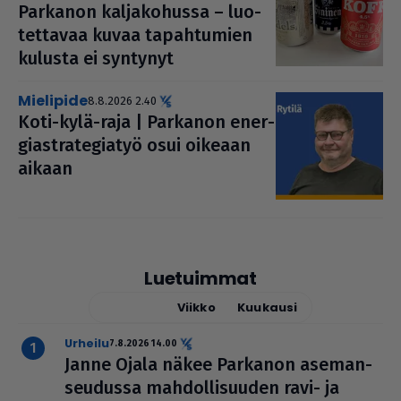
Parkanon kal­ja­ko­hussa – luo­
tet­ta­vaa kuvaa tapah­tu­mien
kulusta ei syntynyt
mielipide
8.8.2026 2.40
Koti-kylä-raja | Parkanon ener­
gi­ast­ra­te­gi­a­työ osui oikeaan
aikaan
Luetuimmat
Tänään
Viikko
Kuukausi
urheilu
7.8.2026 14.00
Janne Ojala näkee Parkanon ase­man­
seu­dussa mah­dol­li­suu­den ravi- ja