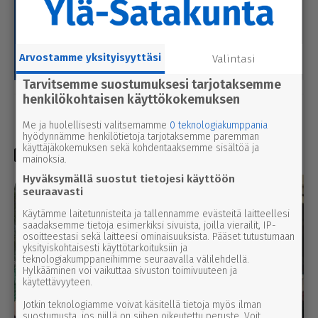
Paikallismedia Ylä-
Ylä-Satakunnan
Satakunta
Sanomalehti Oy
29.5.2026 8.30
15.6.2026 11.30
Tilaa Ylä-Satakunta ja
Selvitys Ylä-Sata­kun­nan
osallistu kesä­ar­von­taan –
Sano­ma­lehti Oy:n osa­ke­sar­jo­
pää­pal­kin­tona grilli
Arvostamme yksityisyyttäsi
Valintasi
jen yhdis­tä­mi­sestä
Tarvitsemme suostumuksesi tarjotaksemme
henkilökohtaisen käyttökokemuksen
Me ja huolellisesti valitsemamme
0 teknologiakumppania
hyödynnämme henkilötietoja tarjotaksemme paremman
käyttäjäkokemuksen sekä kohdentaaksemme sisältöä ja
Videot
mainoksia.
Hyväksymällä suostut tietojesi käyttöön
seuraavasti
Käytämme laitetunnisteita ja tallennamme evästeitä laitteellesi
saadaksemme tietoja esimerkiksi sivuista, joilla vierailit, IP-
osoitteestasi sekä laitteesi ominaisuuksista. Pääset tutustumaan
yksityiskohtaisesti käyttötarkoituksiin ja
teknologiakumppaneihimme seuraavalla välilehdellä.
Hylkääminen voi vaikuttaa sivuston toimivuuteen ja
käytettävyyteen.
Jotkin teknologiamme voivat käsitellä tietoja myös ilman
suostumusta, jos niillä on siihen oikeutettu peruste. Voit