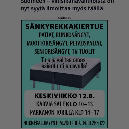
Suomeen – vil­li­si­ka­ha­vain­noista on
nyt syytä ilmoittaa myös täällä