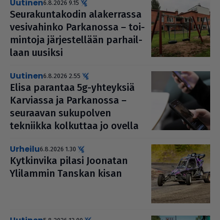
uutinen
6.8.2026 9.15
Seu­ra­kun­ta­ko­din ala­ker­rassa
vesi­va­hinko Par­ka­nossa – toi­
min­toja jär­jes­tel­lään par­hail­
laan uusiksi
uutinen
6.8.2026 2.55
Elisa parantaa 5g-yhteyksiä
Karviassa ja Par­ka­nossa –
seuraavan suku­pol­ven
tekniikka kolkuttaa jo ovella
urheilu
6.8.2026 1.30
Kyt­kin­vika pilasi Joonatan
Ylilammin Tanskan kisan