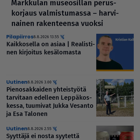
Markkulan muse­o­sil­lan perus­
kor­jaus val­mis­tu­massa – har­vi­
nai­nen raken­teensa vuoksi
pilapiirros
8.8.2026 13.55
Kaik­ko­sella on asiaa | Rea­lis­ti­
nen kirjoitus kesä­lo­masta
uutinen
8.8.2026 3.00
Pie­no­sak­kai­den yhteis­työtä
tarvitaan edelleen Lep­pä­kos­
kessa, tuumivat Jukka Vesanto
ja Esa Talonen
uutinen
8.8.2026 2.55
Syyttäjä ei nosta syytettä