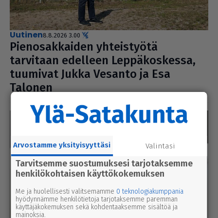
uutinen
8.8.2026 3.00
Pie­no­sak­kai­den yhteis­työtä
tarvitaan edelleen Lep­pä­kos­kessa,
tuumivat Jukka Vesanto ja Esa
Talonen
Arvostamme yksityisyyttäsi
Valintasi
Tarvitsemme suostumuksesi tarjotaksemme
henkilökohtaisen käyttökokemuksen
Me ja huolellisesti valitsemamme
0 teknologiakumppania
hyödynnämme henkilötietoja tarjotaksemme paremman
käyttäjäkokemuksen sekä kohdentaaksemme sisältöä ja
mainoksia.