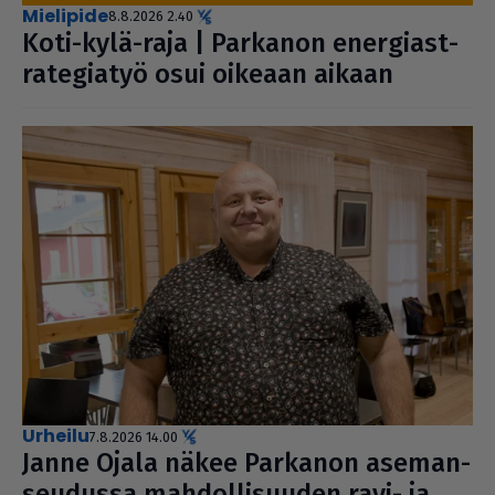
mielipide
8.8.2026 2.40
Koti-kylä-raja | Parkanon ener­gi­ast­
ra­te­gi­a­työ osui oikeaan aikaan
urheilu
7.8.2026 14.00
Janne Ojala näkee Parkanon ase­man­
seu­dussa mah­dol­li­suu­den ravi- ja