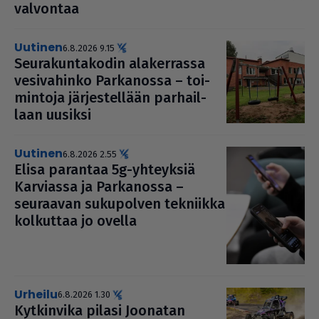
valvontaa
uutinen
6.8.2026 9.15
Seu­ra­kun­ta­ko­din ala­ker­rassa
vesi­va­hinko Par­ka­nossa – toi­
min­toja jär­jes­tel­lään par­hail­
laan uusiksi
uutinen
6.8.2026 2.55
Elisa parantaa 5g-yhteyksiä
Karviassa ja Par­ka­nossa –
seuraavan suku­pol­ven tekniikka
kolkuttaa jo ovella
urheilu
6.8.2026 1.30
Kyt­kin­vika pilasi Joonatan