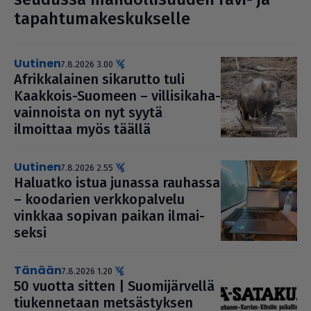
tapah­tu­ma­kes­kuk­selle
uutinen
7.8.2026 3.00
Afrik­ka­lai­nen sikarutto tuli
Kaakkois-Suomeen – vil­li­si­ka­ha­
vain­noista on nyt syytä
ilmoittaa myös täällä
uutinen
7.8.2026 2.55
Haluatko istua junassa rauhassa
– koodarien verk­ko­pal­velu
vinkkaa sopivan paikan ilmai­
seksi
Tänään
7.8.2026 1.20
50 vuotta sitten | Suo­mi­jär­vellä
tiu­ken­ne­taan met­säs­tyk­sen