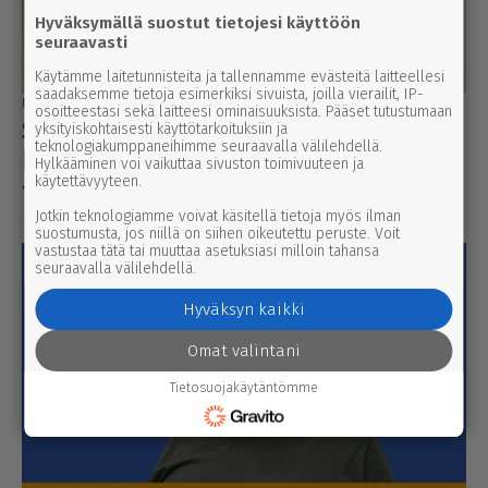
Hyväksymällä suostut tietojesi käyttöön
seuraavasti
Käytämme laitetunnisteita ja tallennamme evästeitä laitteellesi
saadaksemme tietoja esimerkiksi sivuista, joilla vierailit, IP-
uutinen
8.8.2026 2.55
osoitteestasi sekä laitteesi ominaisuuksista. Pääset tutustumaan
Syyttäjä ei nosta syytettä Parkanon
yksityiskohtaisesti käyttötarkoituksiin ja
teknologiakumppaneihimme seuraavalla välilehdellä.
kal­ja­ko­hussa – luo­tet­ta­vaa kuvaa
Hylkääminen voi vaikuttaa sivuston toimivuuteen ja
käytettävyyteen.
tapah­tu­mien kulusta ei syntynyt
Jotkin teknologiamme voivat käsitellä tietoja myös ilman
suostumusta, jos niillä on siihen oikeutettu peruste. Voit
vastustaa tätä tai muuttaa asetuksiasi milloin tahansa
seuraavalla välilehdellä.
Hyväksyn kaikki
Omat valintani
Tietosuojakäytäntömme