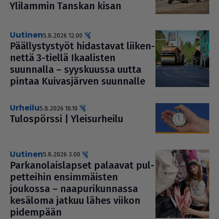
Ylilammin Tanskan kisan
uutinen
5.8.2026 12.00
Pääl­lys­tys­työt hidas­ta­vat lii­ken­
nettä 3-tiellä Ikaa­lis­ten
suunnalla – syys­kuussa uutta
pintaa Kui­vas­jär­ven suunnalle
urheilu
5.8.2026 10.10
Tulos­pörssi | Ylei­sur­heilu
uutinen
5.8.2026 3.00
Par­ka­no­lais­lap­set palaavat pul­
pet­tei­hin ensim­mäis­ten
joukossa – naa­pu­ri­kun­nassa
kesäloma jatkuu lähes viikon
pidempään