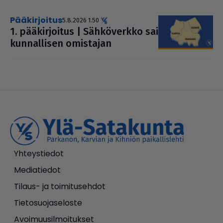
pääkirjoitus
5.8.2026 1.50
1. pää­kir­joi­tus | Säh­kö­verkko sai
kun­nal­li­sen omistajan
Yhteystiedot
Mediatiedot
Tilaus- ja toimitusehdot
Tietosuojaseloste
Avoimuusilmoitukset