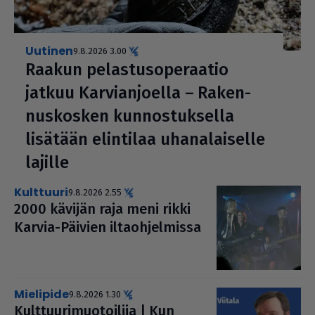
uutinen
9.8.2026 3.00
Raakun pelas­tu­so­pe­raa­tio
jatkuu Kar­vi­an­jo­ella – Raken­
nus­kos­ken kun­nos­tuk­sella
lisätään elintilaa uha­na­lai­selle
lajille
kulttuuri
9.8.2026 2.55
2000 kävijän raja meni rikki
Karvia-Päivien ilta­oh­jel­missa
mielipide
9.8.2026 1.30
Kult­tuu­ri­muo­toi­lija | Kun