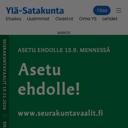
Tilaa
Etusivu
Uusimmat
Osastot
Oma YS
Lehdet