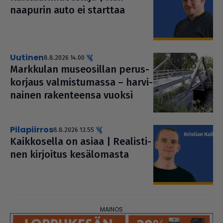
naapurin auto ei starttaa
uutinen
8.8.2026 14.00
Markkulan muse­o­sil­lan perus­
kor­jaus val­mis­tu­massa – har­vi­
nai­nen raken­teensa vuoksi
pilapiirros
8.8.2026 13.55
Kaik­ko­sella on asiaa | Rea­lis­ti­
nen kirjoitus kesä­lo­masta