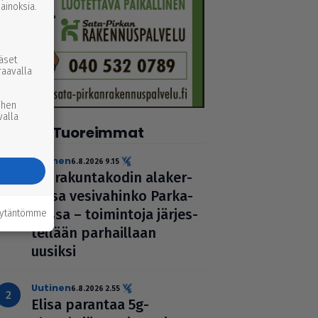
inoksia.
ääset
raavalla
ihen
valla
Tuoreimmat
uutinen
6.8.2026 9.15
Seu­ra­kun­ta­ko­din ala­ker­
rassa vesi­va­hinko Par­ka­
nossa – toi­min­toja jär­jes­
äytäntömme
tel­lään par­hail­laan
uusiksi
uutinen
6.8.2026 2.55
Elisa parantaa 5g-