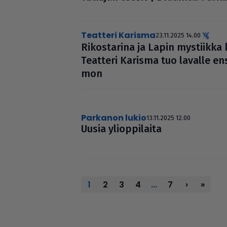
Teatteri Karisma
23.11.2025 14.00
Rikos­ta­rina ja Lapin mystiikk
Teatteri Karisma tuo lavalle en
mon
Parkanon lukio
13.11.2025 12.00
Uusia yli­op­pi­laita
1
2
3
4
...
7
›
»