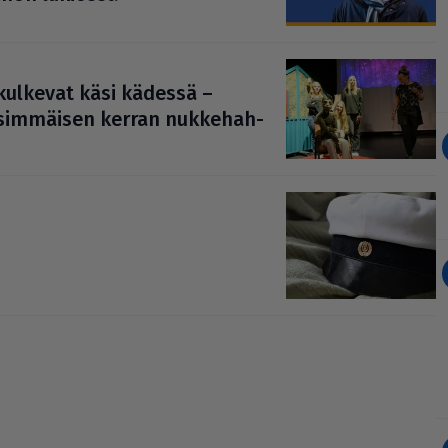
a kulkevat käsi kädessä –
sim­mäi­sen kerran nuk­ke­hah­