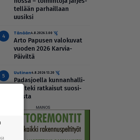
nossa – toi­min­toja jär­jes­
tel­lään par­hail­laan
uusiksi
Tänään
4.8.2026 3.00
Arto Papusen valokuvat
vuoden 2026 Karvia-
Päiviltä
uutinen
4.8.2026 13.20
Padas­jo­ella kun­nan­hal­li­
tus teki ratkaisut suo­si­
keista
n
ja