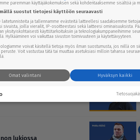
emme paremman käyttäjäkokemuksen sekä kohdentaaksemme sisältöä ja ma
mällä suostut tietojesi käyttöön seuraavasti
oa Kaarnan lii­kun­ta­sa­lissa
laitetunnisteita ja tallennamme evästeitä laitteellesi saadaksemme tietoja
i sivuista, joilla vierailit, IP-osoitteestasi sekä laitteesi ominaisuuksista. P
an yksityiskohtaisesti käyttötarkoituksiin ja teknologiakumppaneihimme seu
lä. Hylkääminen voi vaikuttaa sivuston toimivuuteen ja käytettävyyteen.
nologiamme voivat käsitellä tietoja myös ilman suostumusta, jos niillä on si
 peruste. Voit vastustaa tätä tai muuttaa asetuksiasi milloin tahansa seuraa
lä.
uten luku­lo­malle
Omat valintani
Hyväksyn kaikki
Tietosuojak
­ki­näy­telmä ammentaa saa­me­
anon lukiossa