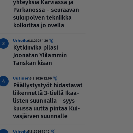
yhteyksiä Karviassa ja
Par­ka­nossa – seuraavan
suku­pol­ven tekniikka
kolkuttaa jo ovella
urheilu
6.8.2026 1.30
Kyt­kin­vika pilasi
Joonatan Ylilammin
Tanskan kisan
uutinen
5.8.2026 12.00
Pääl­lys­tys­työt hidas­ta­vat
lii­ken­nettä 3-tiellä Ikaa­
lis­ten suunnalla – syys­
kuussa uutta pintaa Kui­
vas­jär­ven suunnalle
urheilu
5.8.2026 10.10