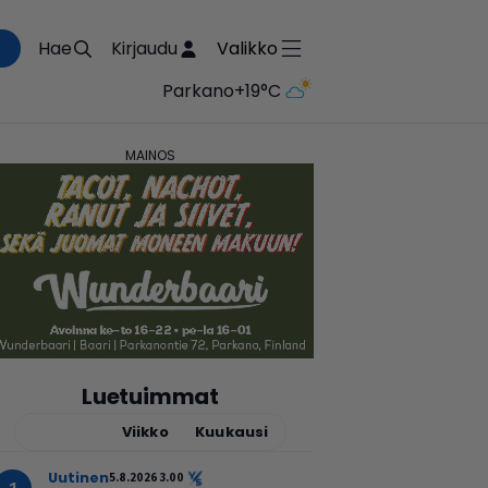
Hae
Kirjaudu
Valikko
Parkano
+19°C
Luetuimmat
Tänään
Viikko
Kuukausi
uutinen
5.8.2026 3.00