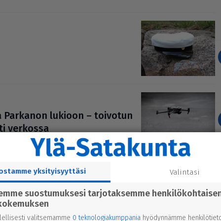
sa Parkanon lukioon – toivotun
sti verkossa
ostamme yksityisyyttäsi
Valintasi
viikko täynnä odotusta huipentui
semme suostumuksesi tarjotaksemme henkilökohtaise
kokemuksen
lellisesti valitsemamme
0 teknologiakumppania
hyödynnämme henkilötieto