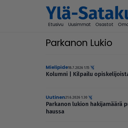
Etusivu
Uusimmat
Osastot
Oma
Parkanon Lukio
mielipide
18.7.2026 1.15
Kolumni | Kilpailu opis­ke­li­joist
uutinen
21.6.2026 1.30
Parkanon lukion haki­ja­määrä p
haussa