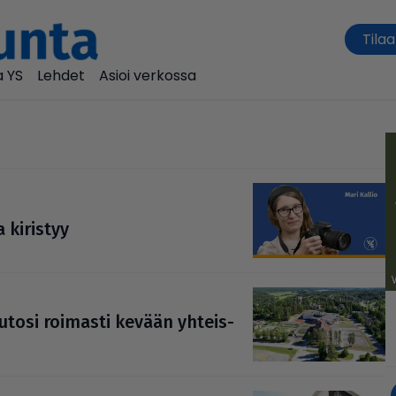
Tilaa
 YS
Lehdet
Asioi verkossa
a kiristyy
utosi roimasti kevään yhteis­