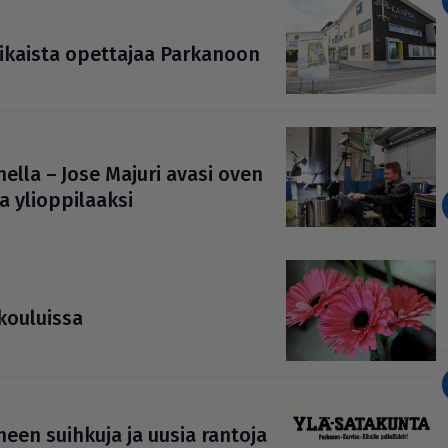
­ai­kaista opettajaa Parkanoon
ella – Jose Majuri avasi oven
 yli­op­pi­laaksi
 kouluissa
­meen suihkuja ja uusia rantoja