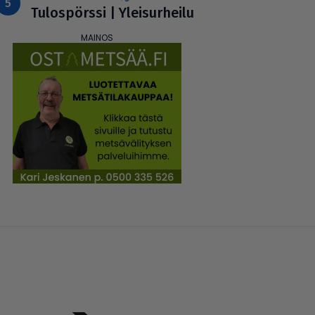
Tulos­pörssi | Ylei­sur­heilu