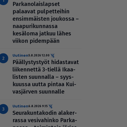
Par­ka­no­lais­lap­set
palaavat pul­pet­tei­hin
ensim­mäis­ten joukossa –
naa­pu­ri­kun­nassa
kesäloma jatkuu lähes
viikon pidempään
uutinen
5.8.2026 12.00
Pääl­lys­tys­työt hidas­ta­vat
lii­ken­nettä 3-tiellä Ikaa­
lis­ten suunnalla – syys­
kuussa uutta pintaa Kui­
vas­jär­ven suunnalle
uutinen
6.8.2026 9.15
Seu­ra­kun­ta­ko­din ala­ker­
rassa vesi­va­hinko Par­ka­