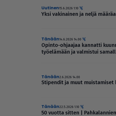
uutinen
15.6.2026 1.10
Yksi vaki­nai­nen ja neljä mää­rä
Tänään
14.6.2026 14.00
Opinto-ohjaajaa kannatti kuunn
työ­e­lä­mään ja valmistui samalla
Tänään
2.6.2026 14.00
Stipendit ja muut muis­ta­mi­set
Tänään
22.5.2026 1.10
50 vuotta sitten | Pah­ka­lan­nie