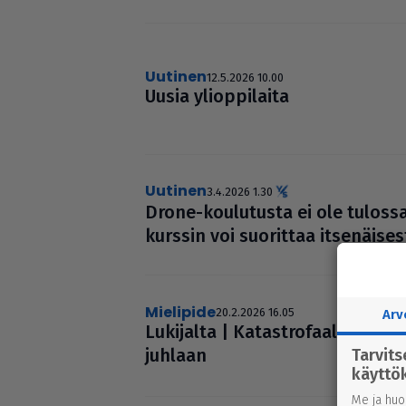
uutinen
12.5.2026 10.00
Uusia yli­op­pi­laita
uutinen
3.4.2026 1.30
Drone-kou­lu­tusta ei ole tulos
kurssin voi suorittaa itse­näi­se
mielipide
20.2.2026 16.05
Arv
Lukijalta | Katast­ro­faa­li­nen 
juhlaan
Tarvit
käyttö
Me ja huo