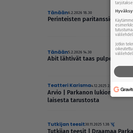
tarjotaks
Hyväksy
Tänään
6.2.2026 18.30
Perin­teis­ten pari­tans­sien loist
Käytämme 
esimerkiks
tutustuma
välilehdel
Jotkin tek
oikeutettu
Tänään
5.2.2026 14.30
välilehdel
Abit lähtivät taas pulpetti sauh
Teatteri Karisma
4.12.2025 2.33
Arvio | Parkanon lukion musiik
lai­sesta tarus­tosta
Tutkijan teesit
30.11.2025 1.38
Tutkijan teesit | Draamaa Park