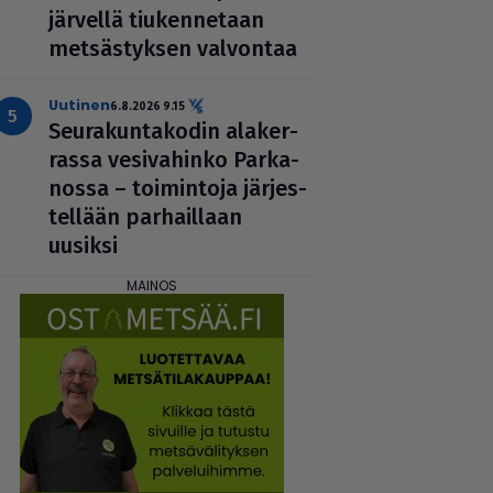
jär­vellä tiu­ken­ne­taan
met­säs­tyk­sen valvontaa
uutinen
6.8.2026 9.15
Seu­ra­kun­ta­ko­din ala­ker­
rassa vesi­va­hinko Par­ka­
nossa – toi­min­toja jär­jes­
tel­lään par­hail­laan
uusiksi