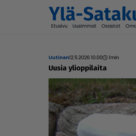
Etusivu
Uusimmat
Osastot
Oma
uutinen
12.5.2026 10.00
1
min
Uusia yli­op­pi­laita