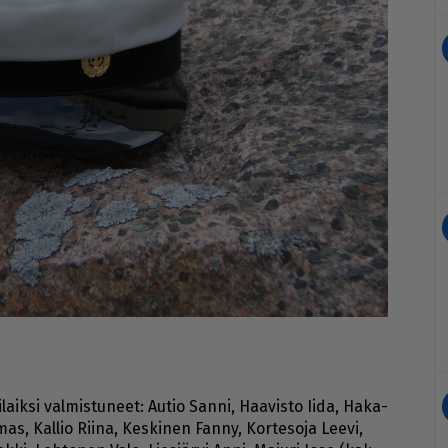
­laik­si val­mis­tu­neet: Au­tio San­ni, Haa­vis­to Ii­da, Ha­ka­
mas, Kal­lio Rii­na, Kes­ki­nen Fan­ny, Kor­te­so­ja Lee­vi,