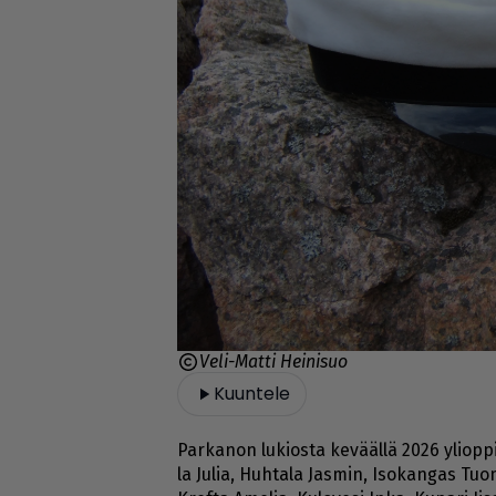
Veli-Matti Heinisuo
Kuuntele
Par­ka­non lu­ki­os­ta ke­vääl­lä 2026 yli­op­pi
la Ju­lia, Huh­ta­la Jas­min, Iso­kan­gas Tuo­