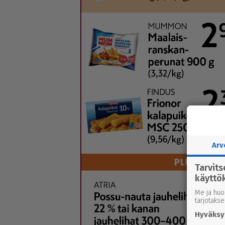
Arv
Tarvit
käyttö
Me ja huo
tarjotaks
Hyväksy