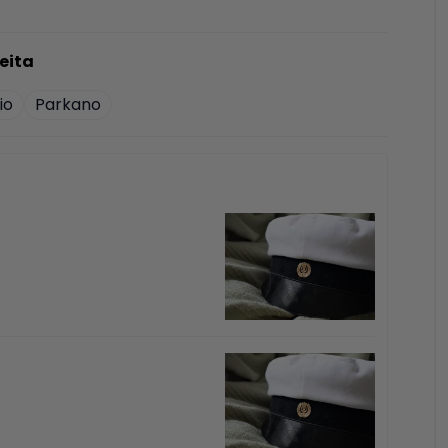
io
Parkano