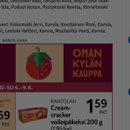
­sak­ki, Leh­to­nen Valo, Lies­jär­vi An­ni, Ma­ju­ri Jose (kak­
­la Ii­da, Po­dust An­ton, Pys­ty­kos­ki Reet­ta, Rin­net­mä­ki
eet: Koi­vu­mä­ki Jer­ri, Kar­via, Kon­ti­ai­nen Roni, Kar­via,
, Las­tu­la Valt­te­ri, Kar­via, Mus­ta­sil­ta Vee­ti, Kar­via.