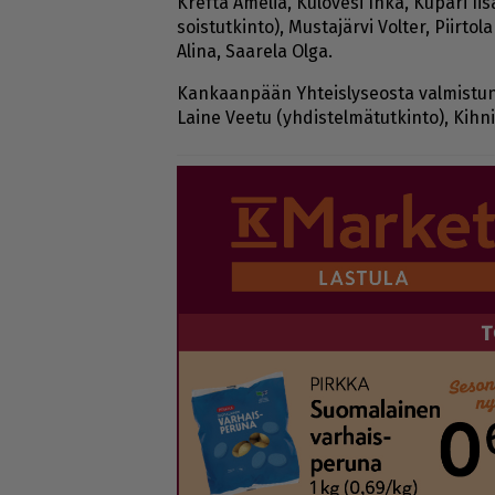
Kref­ta Ame­lia, Ku­lo­ve­si In­ka, Ku­pa­ri Ii
sois­tut­kin­to), Mus­ta­jär­vi Vol­ter, Piir­to
Ali­na, Saa­re­la Ol­ga.
Kan­kaan­pään Yh­teis­ly­se­os­ta val­mis­tu­n
Lai­ne Vee­tu (yh­dis­tel­mä­tut­kin­to), Kih­niö