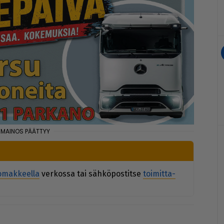
o­mak­keel­la
ver­kos­sa tai säh­kö­pos­tit­se
toi­mit­ta­