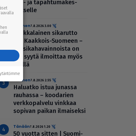
ravi- ja tapah­tu­ma­kes­
ääset
kuk­selle
raavalla
uutinen
7.8.2026 3.00
ihen
Afrik­ka­lai­nen sikarutto
valla
tuli Kaakkois-Suomeen –
vil­li­si­ka­ha­vain­noista on
nyt syytä ilmoittaa myös
täällä
äytäntömme
uutinen
7.8.2026 2.55
Haluatko istua junassa
rauhassa – koodarien
verk­ko­pal­velu vinkkaa
sopivan paikan ilmai­seksi
Tänään
7.8.2026 1.20
50 vuotta sitten | Suo­mi­