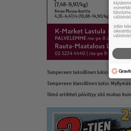
Käytämme 
esimerkiks
tutustuma
välilehdel
Jotkin tek
oikeutettu
välilehdel
Tam­pe­reen tek­nil­li­nen lu­kio: Myl­ly­mä­ki
Tam­pe­reen klas­sil­li­nen lu­kio: Myl­ly­mä­k
Tämä ar­tik­ke­li päi­vit­tyy sitä mu­kaa kuin t