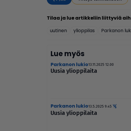
uutinen
ylioppilas
Parkanon luk
Lue myös
Parkanon lukio
13.11.2025 12.00
Uusia yli­op­pi­laita
Parkanon lukio
13.5.2025 9.45
Uusia yli­op­pi­laita