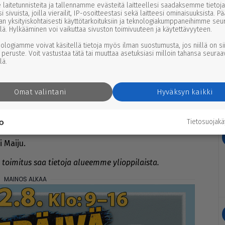
laitetunnisteita ja tallennamme evästeitä laitteellesi saadaksemme tietoja
i sivuista, joilla vierailit, IP-osoitteestasi sekä laitteesi ominaisuuksista. P
an yksityiskohtaisesti käyttötarkoituksiin ja teknologiakumppaneihimme seu
lä. Hylkääminen voi vaikuttaa sivuston toimivuuteen ja käytettävyyteen.
nologiamme voivat käsitellä tietoja myös ilman suostumusta, jos niillä on si
 peruste. Voit vastustaa tätä tai muuttaa asetuksiasi milloin tahansa seuraa
lä.
Omat valintani
Hyväksyn kaikki
Tietosuojak
 Kert­tu.
i Mai­ju.
oi­mi­tus saa tie­to­ja alu­eem­me yli­op­pi­lais­ta.