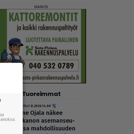
Tuoreimmat
n
urheilu
7.8.2026 14.00
Janne Ojala näkee
ja
inoksia.
Parkanon ase­man­seu­
dussa mah­dol­li­suu­den