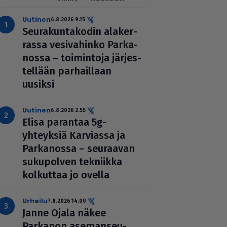
uutinen
6.8.2026 9.15
Seu­ra­kun­ta­ko­din ala­ker­
rassa vesi­va­hinko Par­ka­
nossa – toi­min­toja jär­jes­
tel­lään par­hail­laan
uusiksi
uutinen
6.8.2026 2.55
Elisa parantaa 5g-
yhteyksiä Karviassa ja
Par­ka­nossa – seuraavan
suku­pol­ven tekniikka
kolkuttaa jo ovella
urheilu
7.8.2026 14.00
Janne Ojala näkee
Parkanon ase­man­seu­