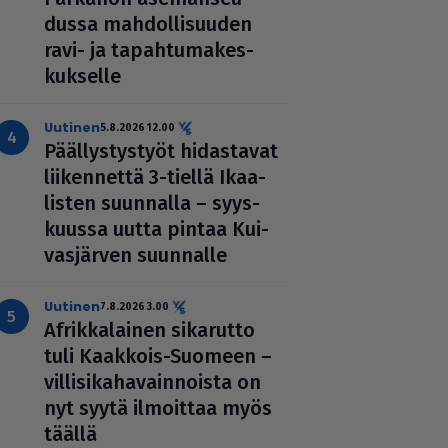
dussa mah­dol­li­suu­den
ravi- ja tapah­tu­ma­kes­
kuk­selle
uutinen
5.8.2026 12.00
Pääl­lys­tys­työt hidas­ta­vat
lii­ken­nettä 3-tiellä Ikaa­
lis­ten suunnalla – syys­
kuussa uutta pintaa Kui­
vas­jär­ven suunnalle
uutinen
7.8.2026 3.00
Afrik­ka­lai­nen sikarutto
tuli Kaakkois-Suomeen –
vil­li­si­ka­ha­vain­noista on
nyt syytä ilmoittaa myös
täällä