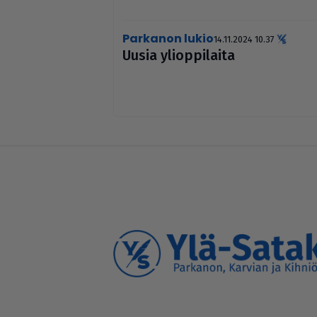
Parkanon lukio
14.11.2024 10.37
Uusia yli­op­pi­laita