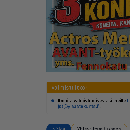
Val­mis­tuit­ko?
Il­moi­ta val­mis­tu­mi­ses­ta­si meil­le
l
jat@yla­sa­ta­kun­ta.fi
.
Jaa
Yhteys toimitukseen