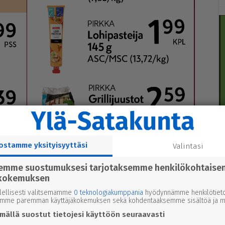
ostamme yksityisyyttäsi
Valintasi
semme suostumuksesi tarjotaksemme henkilökohtaise
kokemuksen
lellisesti valitsemamme
0 teknologiakumppania
hyödynnämme henkilötieto
emme paremman käyttäjäkokemuksen sekä kohdentaaksemme sisältöä ja ma
mällä suostut tietojesi käyttöön seuraavasti