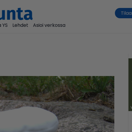
Tilaa
 YS
Lehdet
Asioi verkossa