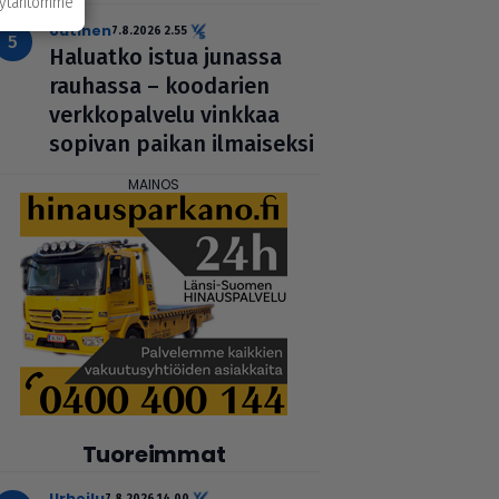
äytäntömme
uutinen
7.8.2026 2.55
Haluatko istua junassa
rauhassa – koodarien
verk­ko­pal­velu vinkkaa
sopivan paikan ilmai­seksi
Tuoreimmat
urheilu
7.8.2026 14.00