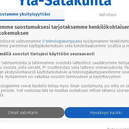
ostamme yksityisyyttäsi
Valintasi
semme suostumuksesi tarjotaksemme henkilökohtaise
kokemuksen
lellisesti valitsemamme
0 teknologiakumppania
hyödynnämme henkilötieto
emme paremman käyttäjäkokemuksen sekä kohdentaaksemme sisältöä ja ma
mällä suostut tietojesi käyttöön seuraavasti
laitetunnisteita ja tallennamme evästeitä laitteellesi saadaksemme tietoja
i sivuista, joilla vierailit, IP-osoitteestasi sekä laitteesi ominaisuuksista. P
an yksityiskohtaisesti käyttötarkoituksiin ja teknologiakumppaneihimme seu
lä. Hylkääminen voi vaikuttaa sivuston toimivuuteen ja käytettävyyteen.
nologiamme voivat käsitellä tietoja myös ilman suostumusta, jos niillä on si
 peruste. Voit vastustaa tätä tai muuttaa asetuksiasi milloin tahansa seuraa
lä.
Omat valintani
Hyväksyn kaikki