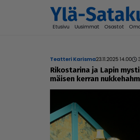
Etusivu
Uusimmat
Osastot
Oma
Teatteri Karisma
23.11.2025 14.00
Rikos­ta­rina ja Lapin mys
mäi­sen kerran nuk­ke­hah­