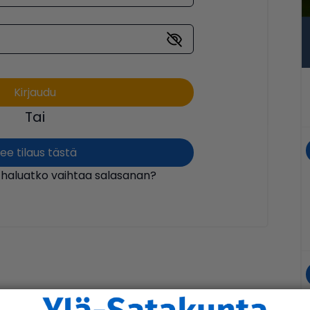
Tai
ee tilaus tästä
 haluatko vaihtaa salasanan?