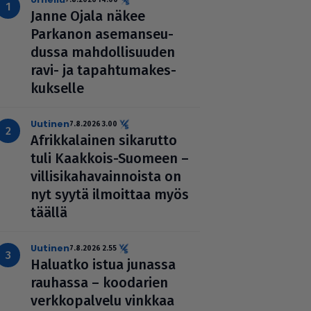
Janne Ojala näkee
Parkanon ase­man­seu­
dussa mah­dol­li­suu­den
ravi- ja tapah­tu­ma­kes­
kuk­selle
uutinen
7.8.2026 3.00
Afrik­ka­lai­nen sikarutto
tuli Kaakkois-Suomeen –
vil­li­si­ka­ha­vain­noista on
nyt syytä ilmoittaa myös
täällä
uutinen
7.8.2026 2.55
Haluatko istua junassa
rauhassa – koodarien
verk­ko­pal­velu vinkkaa