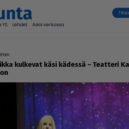
Tilaa
 YS
Lehdet
Asioi verkossa
3
min
tiikka kulkevat käsi kädessä – Teatteri K
mon