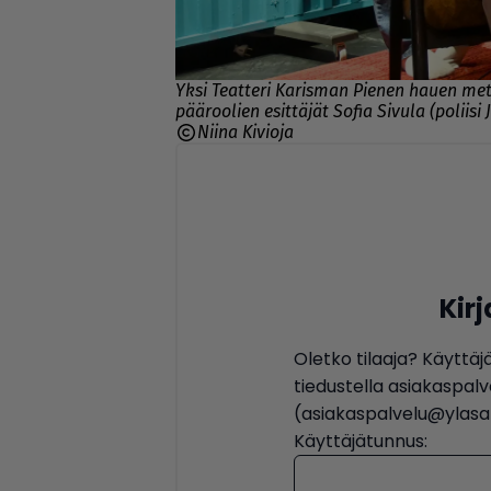
Yksi Teatteri Karisman Pienen hauen me
pääroolien esittäjät Sofia Sivula (poliisi
Niina Kivioja
Kir
Oletko tilaaja? Käyttäj
tiedustella asiakaspa
(asiakaspalvelu@ylasat
Käyttäjätunnus: