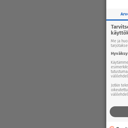
Arv
Tarvit
käyttö
Me ja huo
tarjotaks
Hyväksy
Käytämme 
esimerkiks
tutustuma
välilehdel
Jotkin tek
oikeutettu
välilehdel