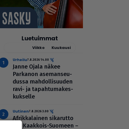
Luetuimmat
Tänään
Viikko
Kuukausi
urheilu
7.8.2026 14.00
Janne Ojala näkee
Parkanon ase­man­seu­
dussa mah­dol­li­suu­den
ravi- ja tapah­tu­ma­kes­
kuk­selle
uutinen
7.8.2026 3.00
Afrik­ka­lai­nen sikarutto
tuli Kaakkois-Suomeen –