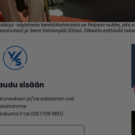
tsästys -näytelmän henkilöhahmoista on Peijooni-nukke, jota o
 Janatuinen) ja Senni Vainionpää (Elina). Oikealla esittävän taite
jaudu sisään
ätunnuksen ja/tai salasanan voit
lvelustamme
akunta.fi tai 029 1706 680)