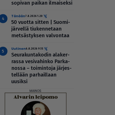
sopivan paikan ilmai­seksi
Tänään
7.8.2026 1.20
50 vuotta sitten | Suo­mi­
jär­vellä tiu­ken­ne­taan
met­säs­tyk­sen valvontaa
uutinen
6.8.2026 9.15
Seu­ra­kun­ta­ko­din ala­ker­
rassa vesi­va­hinko Par­ka­
nossa – toi­min­toja jär­jes­
tel­lään par­hail­laan
uusiksi