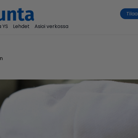
Tilaa
 YS
Lehdet
Asioi verkossa
n