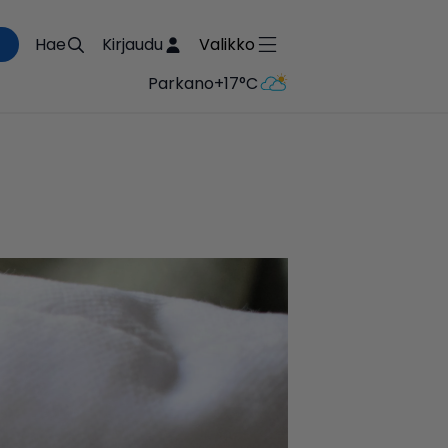
Hae
Kirjaudu
Valikko
Parkano
+17°C