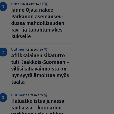
urheilu
7.8.2026 14.00
Janne Ojala näkee
Parkanon ase­man­seu­
dussa mah­dol­li­suu­den
ravi- ja tapah­tu­ma­kes­
kuk­selle
uutinen
7.8.2026 3.00
Afrik­ka­lai­nen sikarutto
tuli Kaakkois-Suomeen –
vil­li­si­ka­ha­vain­noista on
nyt syytä ilmoittaa myös
täällä
uutinen
7.8.2026 2.55
Haluatko istua junassa
rauhassa – koodarien