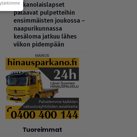
äytäntömme
Par­ka­no­lais­lap­set
palaavat pul­pet­tei­hin
ensim­mäis­ten joukossa –
naa­pu­ri­kun­nassa
kesäloma jatkuu lähes
viikon pidempään
Tuoreimmat