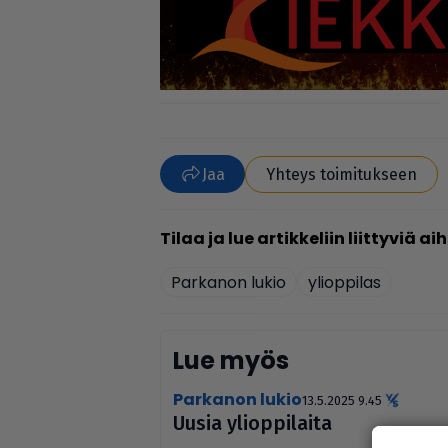
Jaa
Yhteys toimitukseen
Parkanon lukio
ylioppilas
Lue myös
Parkanon lukio
13.5.2025 9.45
Uusia yli­op­pi­laita