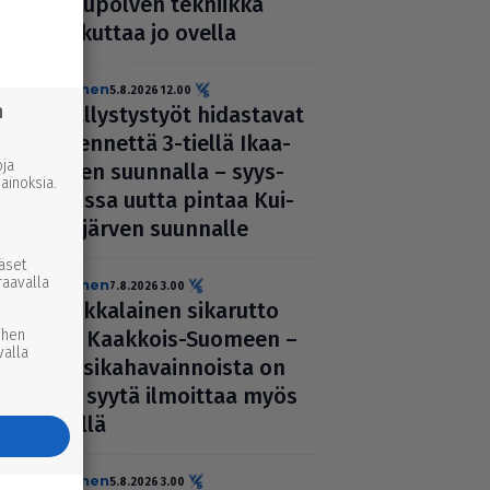
suku­pol­ven tekniikka
kolkuttaa jo ovella
uutinen
5.8.2026 12.00
n
Pääl­lys­tys­työt hidas­ta­vat
lii­ken­nettä 3-tiellä Ikaa­
ja
lis­ten suunnalla – syys­
inoksia.
kuussa uutta pintaa Kui­
vas­jär­ven suunnalle
ääset
raavalla
uutinen
7.8.2026 3.00
Afrik­ka­lai­nen sikarutto
ihen
tuli Kaakkois-Suomeen –
valla
vil­li­si­ka­ha­vain­noista on
nyt syytä ilmoittaa myös
täällä
uutinen
5.8.2026 3.00