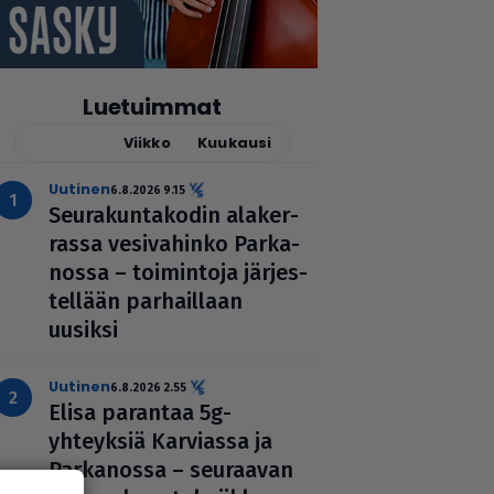
Luetuimmat
Tänään
Viikko
Kuukausi
uutinen
6.8.2026 9.15
Seu­ra­kun­ta­ko­din ala­ker­
rassa vesi­va­hinko Par­ka­
nossa – toi­min­toja jär­jes­
tel­lään par­hail­laan
uusiksi
uutinen
6.8.2026 2.55
Elisa parantaa 5g-
yhteyksiä Karviassa ja
Par­ka­nossa – seuraavan