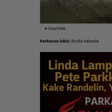
Kuuntele
Par­ka­non lu­kio:
Ro­si­ta Hal­me­la