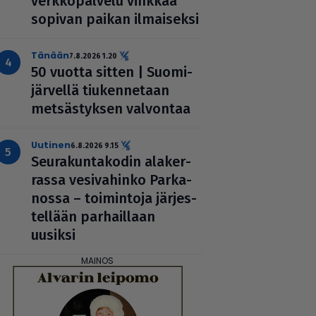
verk­ko­pal­velu vinkkaa
sopivan paikan ilmai­seksi
Tänään
7.8.2026 1.20
50 vuotta sitten | Suo­mi­
jär­vellä tiu­ken­ne­taan
met­säs­tyk­sen valvontaa
uutinen
6.8.2026 9.15
Seu­ra­kun­ta­ko­din ala­ker­
rassa vesi­va­hinko Par­ka­
nossa – toi­min­toja jär­jes­
tel­lään par­hail­laan
uusiksi