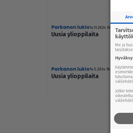
Arv
Parkanon lukio
14.11.2024 10.37
Tarvit
Uusia yli­op­pi­laita
käyttö
Me ja huo
tarjotaks
Hyväksy
Käytämme 
Parkanon lukio
14.5.2024 10.10
esimerkiks
Uusia yli­op­pi­laita
tutustuma
välilehdel
Jotkin tek
oikeutettu
välilehdel