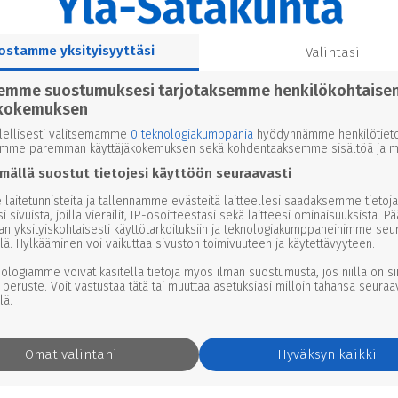
ostamme yksityisyyttäsi
Valintasi
semme suostumuksesi tarjotaksemme henkilökohtaise
kokemuksen
lellisesti valitsemamme
0 teknologiakumppania
hyödynnämme henkilötieto
emme paremman käyttäjäkokemuksen sekä kohdentaaksemme sisältöä ja ma
mällä suostut tietojesi käyttöön seuraavasti
laitetunnisteita ja tallennamme evästeitä laitteellesi saadaksemme tietoja
i sivuista, joilla vierailit, IP-osoitteestasi sekä laitteesi ominaisuuksista. P
an yksityiskohtaisesti käyttötarkoituksiin ja teknologiakumppaneihimme seu
lä. Hylkääminen voi vaikuttaa sivuston toimivuuteen ja käytettävyyteen.
nologiamme voivat käsitellä tietoja myös ilman suostumusta, jos niillä on si
 peruste. Voit vastustaa tätä tai muuttaa asetuksiasi milloin tahansa seuraa
lä.
Omat valintani
Hyväksyn kaikki