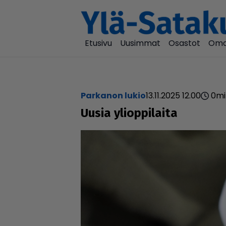
Etusivu
Uusimmat
Osastot
Oma
Parkanon lukio
13.11.2025 12.00
0
mi
Uusia yli­op­pi­laita