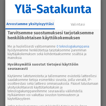
Seu­ra­kun­ta­ko­din ala­ker­rassa vesi­va­
hinko Par­ka­nossa – toi­min­toja jär­jes­
tel­lään par­hail­laan uusiksi
Arvostamme yksityisyyttäsi
Valintasi
uutinen
6.8.2026 2.55
Elisa parantaa 5g-yhteyksiä Karviassa
Tarvitsemme suostumuksesi tarjotaksemme
henkilökohtaisen käyttökokemuksen
ja Par­ka­nossa – seuraavan suku­pol­
ven tekniikka kolkuttaa jo ovella
Me ja huolellisesti valitsemamme
0 teknologiakumppania
hyödynnämme henkilötietoja tarjotaksemme paremman
käyttäjäkokemuksen sekä kohdentaaksemme sisältöä ja
urheilu
7.8.2026 14.00
mainoksia.
Janne Ojala näkee Parkanon ase­man­
Hyväksymällä suostut tietojesi käyttöön
seu­dussa mah­dol­li­suu­den ravi- ja
seuraavasti
tapah­tu­ma­kes­kuk­selle
Käytämme laitetunnisteita ja tallennamme evästeitä laitteellesi
saadaksemme tietoja esimerkiksi sivuista, joilla vierailit, IP-
osoitteestasi sekä laitteesi ominaisuuksista. Pääset tutustumaan
uutinen
5.8.2026 12.00
yksityiskohtaisesti käyttötarkoituksiin ja
Pääl­lys­tys­työt hidas­ta­vat lii­ken­nettä
teknologiakumppaneihimme seuraavalla välilehdellä.
Hylkääminen voi vaikuttaa sivuston toimivuuteen ja
3-tiellä Ikaa­lis­ten suunnalla – syys­
käytettävyyteen.
kuussa uutta pintaa Kui­vas­jär­ven