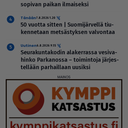
sopivan paikan ilmai­seksi
Tänään
7.8.2026 1.20
50 vuotta sitten | Suo­mi­jär­vellä tiu­
ken­ne­taan met­säs­tyk­sen valvontaa
uutinen
6.8.2026 9.15
Seu­ra­kun­ta­ko­din ala­ker­rassa vesi­va­
hinko Par­ka­nossa – toi­min­toja jär­jes­
tel­lään par­hail­laan uusiksi