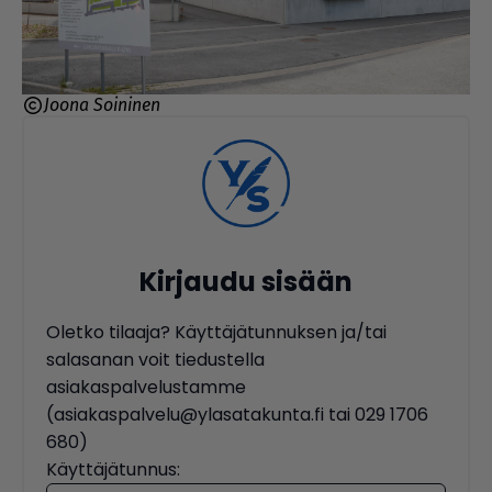
Joona Soininen
Kirjaudu sisään
Oletko tilaaja? Käyttäjätunnuksen ja/tai
salasanan voit tiedustella
asiakaspalvelustamme
(asiakaspalvelu@ylasatakunta.fi tai 029 1706
680)
Käyttäjätunnus: