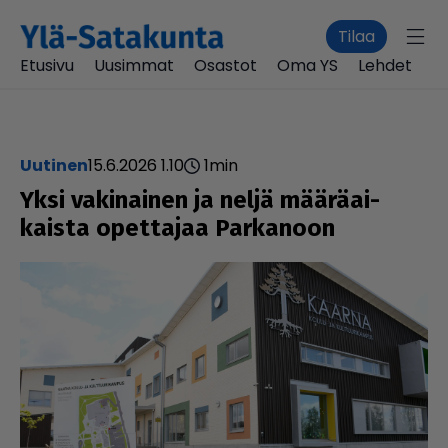
Tilaa
Etusivu
Uusimmat
Osastot
Oma YS
Lehdet
uutinen
15.6.2026 1.10
1
min
Yksi vaki­nai­nen ja neljä mää­rä­ai­
kaista opettajaa Parkanoon