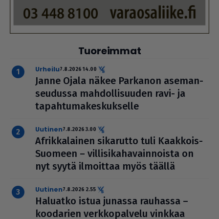
Tuoreimmat
urheilu
7.8.2026 14.00
Janne Ojala näkee Parkanon ase­man­
seu­dussa mah­dol­li­suu­den ravi- ja
tapah­tu­ma­kes­kuk­selle
uutinen
7.8.2026 3.00
Afrik­ka­lai­nen sikarutto tuli Kaakkois-
Suomeen – vil­li­si­ka­ha­vain­noista on
nyt syytä ilmoittaa myös täällä
uutinen
7.8.2026 2.55
Haluatko istua junassa rauhassa –
koodarien verk­ko­pal­velu vinkkaa