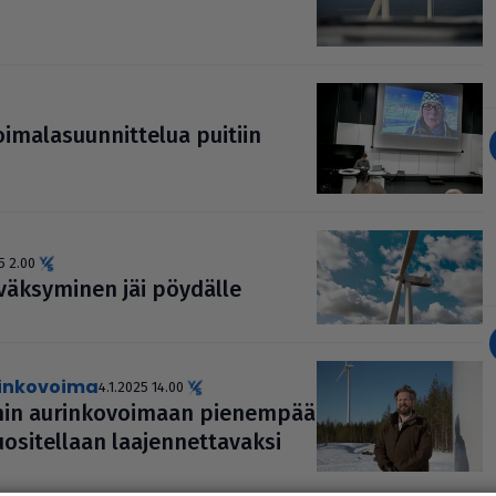
i­ma­la­suun­nit­te­lua puitiin
5 2.00
yväk­sy­mi­nen jäi pöydälle
rinkovoima
4.1.2025 14.00
min aurin­ko­voi­maan pienempää
o­si­tel­laan laa­jen­net­ta­vaksi