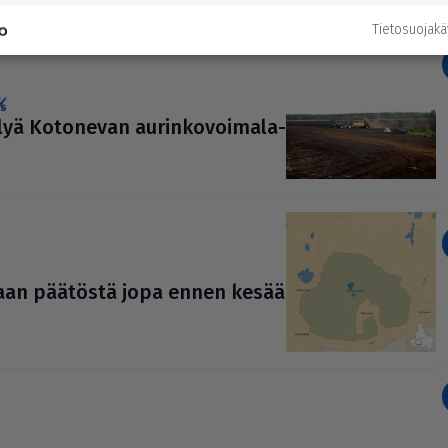
anon toiveita kohtaan
Tietosuojak
lyä Kotonevan aurin­ko­voi­ma­la­
taan päätöstä jopa ennen kesää