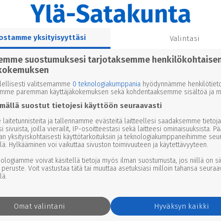
di yva-prosessia
ostamme yksityisyyttäsi
Valintasi
semme suostumuksesi tarjotaksemme henkilökohtaise
kokemuksen
4.00
lellisesti valitsemamme
0 teknologiakumppania
hyödynnämme henkilötieto
emme paremman käyttäjäkokemuksen sekä kohdentaaksemme sisältöä ja ma
ko­voi­ma­han­ketta Kihniön Aito­
mällä suostut tietojesi käyttöön seuraavasti
laitetunnisteita ja tallennamme evästeitä laitteellesi saadaksemme tietoja
i sivuista, joilla vierailit, IP-osoitteestasi sekä laitteesi ominaisuuksista. P
an yksityiskohtaisesti käyttötarkoituksiin ja teknologiakumppaneihimme seu
lä. Hylkääminen voi vaikuttaa sivuston toimivuuteen ja käytettävyyteen.
– tulossa Karvian suurin tuu­li­
nologiamme voivat käsitellä tietoja myös ilman suostumusta, jos niillä on si
 peruste. Voit vastustaa tätä tai muuttaa asetuksiasi milloin tahansa seuraa
lä.
Omat valintani
Hyväksyn kaikki