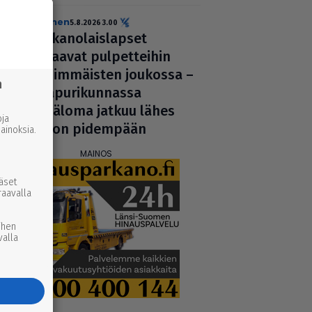
uutinen
5.8.2026 3.00
Par­ka­no­lais­lap­set
palaavat pul­pet­tei­hin
ensim­mäis­ten joukossa –
n
naa­pu­ri­kun­nassa
kesäloma jatkuu lähes
ja
viikon pidempään
inoksia.
ääset
raavalla
ihen
valla