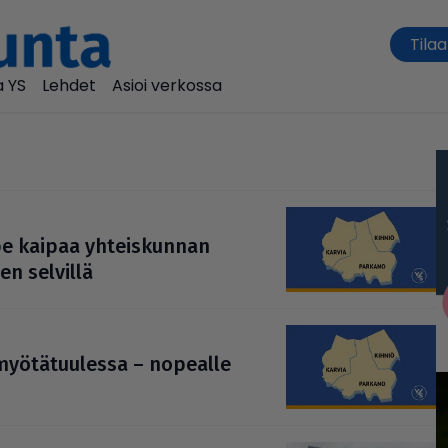
Tilaa
 YS
Lehdet
Asioi verkossa
hype kaipaa yhteis­kun­nan
n selvillä
a myö­tä­tuu­lessa – nopealle