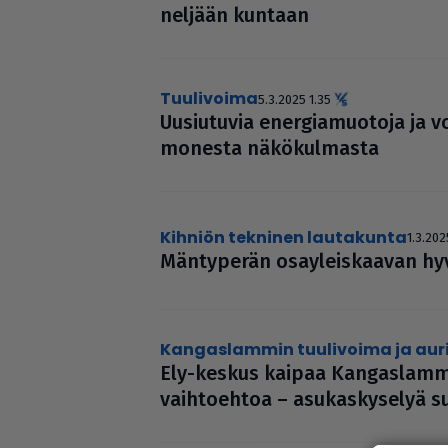
neljään kuntaan
tuulivoima
5.3.2025 1.35
Uusiu­tu­via ener­gi­a­muo­toja ja vo
monesta näkö­kul­masta
Kihniön tekninen lautakunta
1.3.202
Män­ty­pe­rän osa­y­leis­kaa­van h
Kangaslammin tuulivoima ja au
Ely-keskus kaipaa Kan­gas­lam­
vaih­to­eh­toa – asu­kas­ky­se­lyä su