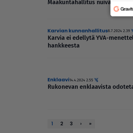
Maa­kun­ta­hal­li­tus nuiva Park
Karvian kunnanhallitus
8.7.2024 2.39
Karvia ei edellytä YVA-menet­te­
hank­keesta
enklaavi
14.4.2024 2.55
Rukonevan enk­laa­vista odote
1
2
3
›
»