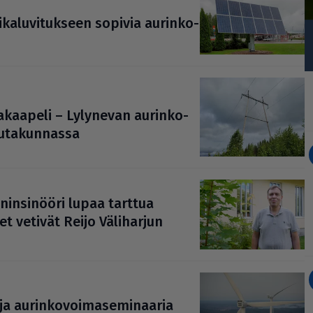
a­lu­vi­tuk­seen sopivia aurin­ko­
a­kaa­peli – Lylynevan aurin­ko­
u­ta­kun­nassa
in­si­nööri lupaa tarttua
t vetivät Reijo Väli­har­jun
 ja aurin­ko­voi­ma­se­mi­naa­ria