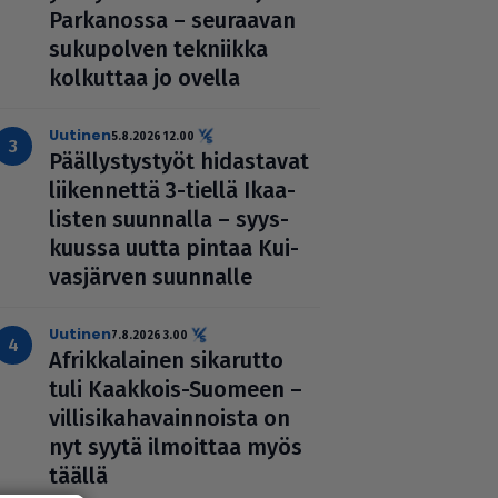
Par­ka­nossa – seuraavan
suku­pol­ven tekniikka
kolkuttaa jo ovella
uutinen
5.8.2026 12.00
Pääl­lys­tys­työt hidas­ta­vat
lii­ken­nettä 3-tiellä Ikaa­
lis­ten suunnalla – syys­
kuussa uutta pintaa Kui­
vas­jär­ven suunnalle
uutinen
7.8.2026 3.00
Afrik­ka­lai­nen sikarutto
tuli Kaakkois-Suomeen –
vil­li­si­ka­ha­vain­noista on
nyt syytä ilmoittaa myös
täällä