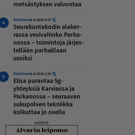
met­säs­tyk­sen valvontaa
uutinen
6.8.2026 9.15
Seu­ra­kun­ta­ko­din ala­ker­
rassa vesi­va­hinko Par­ka­
nossa – toi­min­toja jär­jes­
tel­lään par­hail­laan
uusiksi
uutinen
6.8.2026 2.55
Elisa parantaa 5g-
yhteyksiä Karviassa ja
Par­ka­nossa – seuraavan
suku­pol­ven tekniikka
kolkuttaa jo ovella