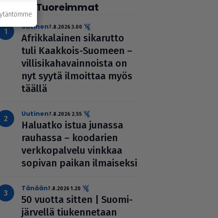
Tuoreimmat
äytäntömme
uutinen
7.8.2026 3.00
Afrik­ka­lai­nen sikarutto
tuli Kaakkois-Suomeen –
vil­li­si­ka­ha­vain­noista on
nyt syytä ilmoittaa myös
täällä
uutinen
7.8.2026 2.55
Haluatko istua junassa
rauhassa – koodarien
verk­ko­pal­velu vinkkaa
sopivan paikan ilmai­seksi
Tänään
7.8.2026 1.20
50 vuotta sitten | Suo­mi­
jär­vellä tiu­ken­ne­taan