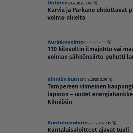
uutinen
28.4.2026 3.00
Karvia ja Parkano ehdot­ta­vat pik
voima-alueita
aurinkovoima
7.9.2025 2.55
110 kilo­vol­tin ilmajohto vai ma
voi­man säh­kön­siirto puhutti la
Kihniön kunta
16.8.2025 2.30
Tampereen viimeinen kau­pun­gi­n
lapioon – uudet ener­gi­a­hank­kee
Kihniöön
kuntalaisaloite
22.6.2025 2.15
Kun­ta­lai­sa­loit­teet ajavat tuuli-