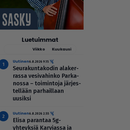
Luetuimmat
Tänään
Viikko
Kuukausi
uutinen
6.8.2026 9.15
Seu­ra­kun­ta­ko­din ala­ker­
rassa vesi­va­hinko Par­ka­
nossa – toi­min­toja jär­jes­
tel­lään par­hail­laan
uusiksi
uutinen
6.8.2026 2.55
Elisa parantaa 5g-
yhteyksiä Karviassa ja