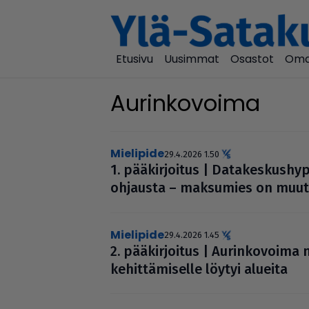
Etusivu
Uusimmat
Osastot
Oma
Aurinkovoima
mielipide
29.4.2026 1.50
1. pää­kir­joi­tus | Data­kes­kus­
ohjausta – maksumies on muute
mielipide
29.4.2026 1.45
2. pää­kir­joi­tus | Aurin­ko­voim
kehit­tä­mi­selle löytyi alueita