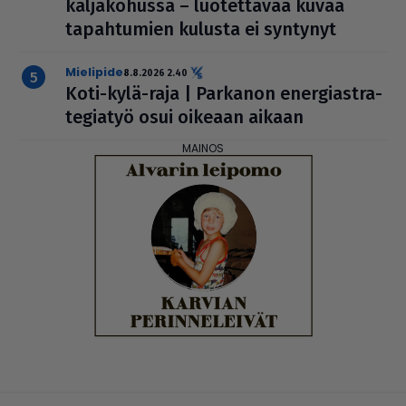
kal­ja­ko­hussa – luo­tet­ta­vaa kuvaa
tapah­tu­mien kulusta ei syntynyt
mielipide
8.8.2026 2.40
Koti-kylä-raja | Parkanon ener­gi­ast­ra­
te­gi­a­työ osui oikeaan aikaan