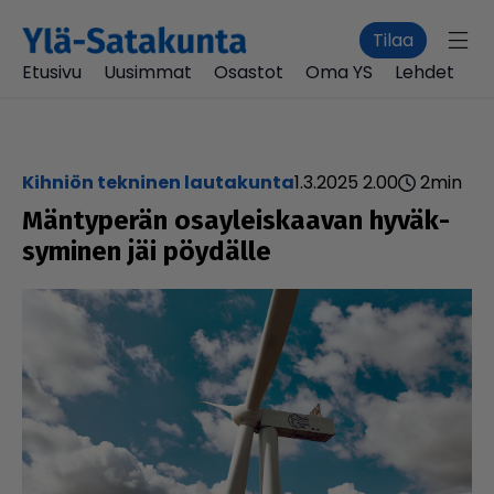
Tilaa
Etusivu
Uusimmat
Osastot
Oma YS
Lehdet
Kihniön tekninen lautakunta
1.3.2025 2.00
2
min
Män­ty­pe­rän osa­y­leis­kaa­van hyväk­
sy­mi­nen jäi pöydälle