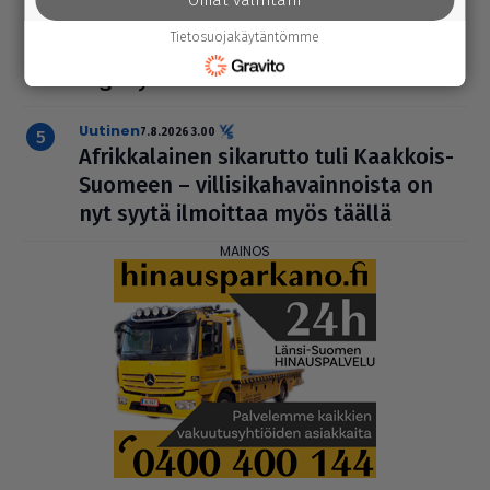
mielipide
8.8.2026 2.40
Tietosuojakäytäntömme
Koti-kylä-raja | Parkanon ener­gi­ast­ra­
te­gi­a­työ osui oikeaan aikaan
uutinen
7.8.2026 3.00
Afrik­ka­lai­nen sikarutto tuli Kaakkois-
Suomeen – vil­li­si­ka­ha­vain­noista on
nyt syytä ilmoittaa myös täällä