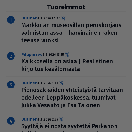
Tuoreimmat
uutinen
8.8.2026 14.00
Markkulan muse­o­sil­lan perus­kor­jaus
val­mis­tu­massa – har­vi­nai­nen raken­
teensa vuoksi
pilapiirros
8.8.2026 13.55
Kaik­ko­sella on asiaa | Rea­lis­ti­nen
kirjoitus kesä­lo­masta
uutinen
8.8.2026 3.00
Pie­no­sak­kai­den yhteis­työtä tarvitaan
edelleen Lep­pä­kos­kessa, tuumivat
Jukka Vesanto ja Esa Talonen
uutinen
8.8.2026 2.55
Syyttäjä ei nosta syytettä Parkanon