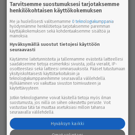
Tarvitsemme suostumuksesi tarjotaksemme
Luetuimmat
henkilökohtaisen käyttökokemuksen
Tänään
Viikko
Kuukausi
Me ja huolellisesti valitsemamme
0 teknologiakumppania
hyödynnämme henkilötietoja tarjotaksemme paremman
urheilu
käyttäjäkokemuksen sekä kohdentaaksemme sisältöä ja
7.8.2026 14.00
mainoksia.
Janne Ojala näkee Parkanon ase­man­
Hyväksymällä suostut tietojesi käyttöön
seu­dussa mah­dol­li­suu­den ravi- ja
seuraavasti
tapah­tu­ma­kes­kuk­selle
Käytämme laitetunnisteita ja tallennamme evästeitä laitteellesi
saadaksemme tietoja esimerkiksi sivuista, joilla vierailit, IP-
uutinen
8.8.2026 2.55
osoitteestasi sekä laitteesi ominaisuuksista. Pääset tutustumaan
yksityiskohtaisesti käyttötarkoituksiin ja
Syyttäjä ei nosta syytettä Parkanon
teknologiakumppaneihimme seuraavalla välilehdellä.
kal­ja­ko­hussa – luo­tet­ta­vaa kuvaa
Hylkääminen voi vaikuttaa sivuston toimivuuteen ja
käytettävyyteen.
tapah­tu­mien kulusta ei syntynyt
Jotkin teknologiamme voivat käsitellä tietoja myös ilman
suostumusta, jos niillä on siihen oikeutettu peruste. Voit
uutinen
8.8.2026 3.00
vastustaa tätä tai muuttaa asetuksiasi milloin tahansa
Pie­no­sak­kai­den yhteis­työtä tarvitaan
seuraavalla välilehdellä.
edelleen Lep­pä­kos­kessa, tuumivat
Hyväksyn kaikki
Jukka Vesanto ja Esa Talonen
Omat valintani