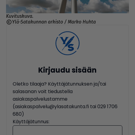
Kuvituskuva.
Ylä-Satakunnan arkisto / Marko Huhta
Kirjaudu sisään
Oletko tilaaja? Käyttäjätunnuksen ja/tai
salasanan voit tiedustella
asiakaspalvelustamme
(asiakaspalvelu@ylasatakunta.fi tai 029 1706
680)
Käyttäjätunnus: