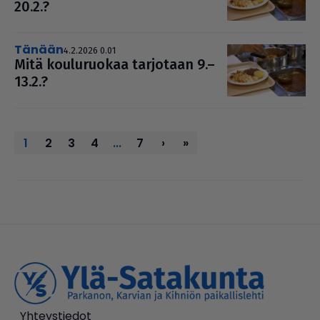
20.2.?
Tänään
4.2.2026 0.01
Mitä kou­lu­ruo­kaa tarjotaan 9.–
13.2.?
1
2
3
4
...
7
›
»
Yhteystiedot