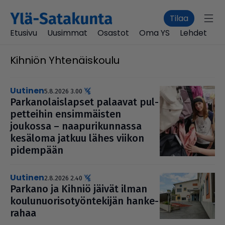
Tilaa
Etusivu
Uusimmat
Osastot
Oma YS
Lehdet
Kihniön Yhtenäiskoulu
uutinen
5.8.2026 3.00
Par­ka­no­lais­lap­set palaavat pul­
pet­tei­hin ensim­mäis­ten
joukossa – naa­pu­ri­kun­nassa
kesäloma jatkuu lähes viikon
pidempään
uutinen
2.8.2026 2.40
Parkano ja Kihniö jäivät ilman
kou­lu­nuo­ri­so­työn­te­ki­jän han­ke­
ra­haa