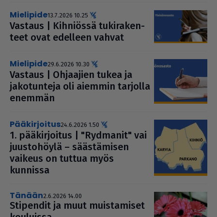
mielipide
13.7.2026 10.25
Vastaus | Kihniössä tuki­ra­ken­
teet ovat edelleen vahvat
mielipide
29.6.2026 10.30
Vastaus | Ohjaajien tukea ja
jako­tun­teja oli aiemmin tarjolla
enemmän
pääkirjoitus
24.6.2026 1.50
1. pää­kir­joi­tus | "Rydmanit" vai
juus­to­höylä – sääs­tä­mi­sen
vaikeus on tuttua myös
kunnissa
Tänään
2.6.2026 14.00
Stipendit ja muut muis­ta­mi­set