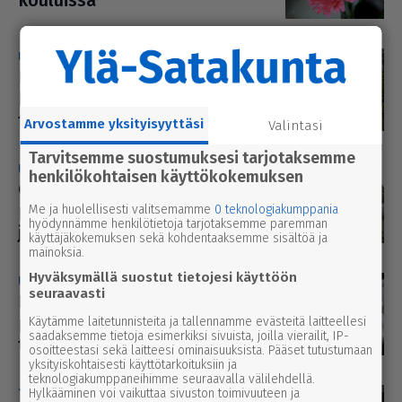
kouluissa
uutinen
7.5.2026 2.55
Kun­nan­vi­ras­to­jen ja kirjaston
kor­jaus­maa­laus lisättiin bud­jet­
tiin
Arvostamme yksityisyyttäsi
Valintasi
Tarvitsemme suostumuksesi tarjotaksemme
uutinen
4.5.2026 1.40
henkilökohtaisen käyttökokemuksen
Oppi­las­koh­tai­sen tuen
päätökset siir­ret­tiin hyvin­voin­ti­
Me ja huolellisesti valitsemamme
0 teknologiakumppania
hyödynnämme henkilötietoja tarjotaksemme paremman
joh­ta­jalta reh­to­rille
käyttäjäkokemuksen sekä kohdentaaksemme sisältöä ja
mainoksia.
Hyväksymällä suostut tietojesi käyttöön
uutinen
28.4.2026 2.55
seuraavasti
Lau­ta­kunta esittää Kihniön
peru­so­pe­tuk­seen kän­ny­köi­den
Käytämme laitetunnisteita ja tallennamme evästeitä laitteellesi
saadaksemme tietoja esimerkiksi sivuista, joilla vierailit, IP-
täys­kiel­toa
osoitteestasi sekä laitteesi ominaisuuksista. Pääset tutustumaan
yksityiskohtaisesti käyttötarkoituksiin ja
teknologiakumppaneihimme seuraavalla välilehdellä.
Tänään
Hylkääminen voi vaikuttaa sivuston toimivuuteen ja
25.3.2026 0.05