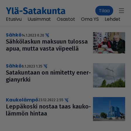
Tilaa
Etusivu
Uusimmat
Osastot
Oma YS
Lehdet
sähkö
14.1.2023 0.20
Säh­kö­las­kun maksuun tulossa
apua, mutta vasta viipeellä
sähkö
8.1.2023 1.35
Sata­kun­taan on nimitetty ener­
gi­a­nyrkki
kaukolämpö
23.12.2022 2.55
Lep­pä­koski nostaa taas kau­ko­
läm­mön hintaa