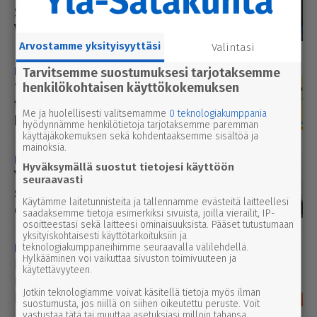
Säh­kö­suo­mi­lammi Oy pal­kit­tiin
Vuoden säh­kö­u­ra­koit­si­jana
Arvostamme yksityisyyttäsi
Valintasi
pääkirjoitus
Tarvitsemme suostumuksesi tarjotaksemme
23.11.2022 1.50
1. pää­kir­joi­tus | Fingridin ylei­sö­
henkilökohtaisen käyttökokemuksen
ti­lai­suus oli pakol­li­nen muo­dol­
Me ja huolellisesti valitsemamme
0 teknologiakumppania
li­suus
hyödynnämme henkilötietoja tarjotaksemme paremman
käyttäjäkokemuksen sekä kohdentaaksemme sisältöä ja
mainoksia.
Fingrid
11.10.2022 2.55
Hyväksymällä suostut tietojesi käyttöön
Yle: Tuu­li­voi­ma­lan liit­tä­mistä
seuraavasti
säh­kö­verk­koon saattaa joutua
Käytämme laitetunnisteita ja tallennamme evästeitä laitteellesi
odot­ta­maan vuosia
saadaksemme tietoja esimerkiksi sivuista, joilla vierailit, IP-
osoitteestasi sekä laitteesi ominaisuuksista. Pääset tutustumaan
yksityiskohtaisesti käyttötarkoituksiin ja
MHY Kihniö-Parkano
teknologiakumppaneihimme seuraavalla välilehdellä.
10.10.2022 2.45
Hylkääminen voi vaikuttaa sivuston toimivuuteen ja
Lunas­tus­me­net­te­lyssä maan ja
käytettävyyteen.
metsän kor­vaus­ta­sot eivät ole
Jotkin teknologiamme voivat käsitellä tietoja myös ilman
kummoisia
suostumusta, jos niillä on siihen oikeutettu peruste. Voit
vastustaa tätä tai muuttaa asetuksiasi milloin tahansa