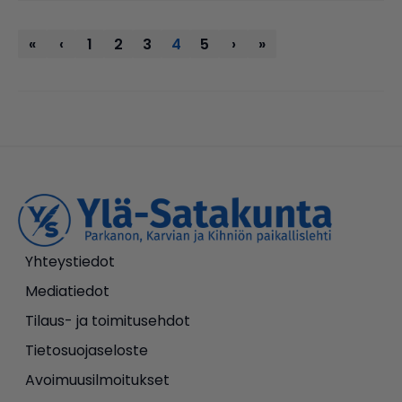
«
‹
1
2
3
4
5
›
»
Yhteystiedot
Mediatiedot
Tilaus- ja toimitusehdot
Tietosuojaseloste
Avoimuusilmoitukset