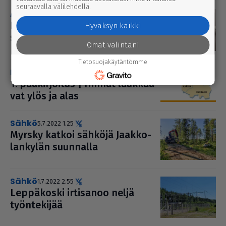
seuraavalla välilehdellä.
aurinkovoima
5.10.2022 1.10
Ener­gi­ail­lassa sääs­tö­vink­kejä
Hyväksyn kaikki
säh­kö­läm­mit­tä­jälle
Omat valintani
Tietosuojakäytäntömme
pääkirjoitus
3.8.2022 1.50
1. pää­kir­joi­tus | Hinnat lauk­kaa­
vat ylös ja alas
sähkö
5.7.2022 1.25
Myrsky katkoi sähköjä Jaak­ko­
lan­ky­län suunnalla
sähkö
1.7.2022 2.55
Lep­pä­koski irtisanoo neljä
työn­te­ki­jää