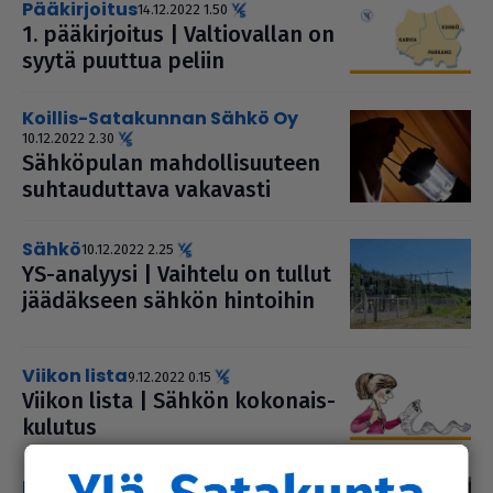
pääkirjoitus
14.12.2022 1.50
1. pää­kir­joi­tus | Val­ti­o­val­lan on
syytä puuttua peliin
Koillis-Satakunnan Sähkö Oy
10.12.2022 2.30
Säh­kö­pu­lan mah­dol­li­suu­teen
suh­tau­dut­tava vakavasti
sähkö
10.12.2022 2.25
YS-analyysi | Vaihtelu on tullut
jää­däk­seen sähkön hintoihin
Viikon lista
9.12.2022 0.15
Viikon lista | Sähkön koko­nais­
ku­lu­tus
Harri Suomilammi
29.11.2022 3.00