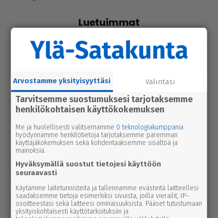
Luetuimmat
Tänään
Viikko
Kuukausi
uutinen
5.8.2026 3.00
Par­ka­no­lais­lap­set palaavat pul­pet­tei­
hin ensim­mäis­ten joukossa – naa­pu­ri­
Arvostamme yksityisyyttäsi
Valintasi
kun­nassa kesäloma jatkuu lähes
Tarvitsemme suostumuksesi tarjotaksemme
viikon pidempään
henkilökohtaisen käyttökokemuksen
Me ja huolellisesti valitsemamme
0 teknologiakumppania
uutinen
5.8.2026 12.00
hyödynnämme henkilötietoja tarjotaksemme paremman
Pääl­lys­tys­työt hidas­ta­vat lii­ken­nettä
käyttäjäkokemuksen sekä kohdentaaksemme sisältöä ja
mainoksia.
3-tiellä Ikaa­lis­ten suunnalla – syys­
Hyväksymällä suostut tietojesi käyttöön
kuussa uutta pintaa Kui­vas­jär­ven
seuraavasti
suunnalle
Käytämme laitetunnisteita ja tallennamme evästeitä laitteellesi
saadaksemme tietoja esimerkiksi sivuista, joilla vierailit, IP-
Tänään
osoitteestasi sekä laitteesi ominaisuuksista. Pääset tutustumaan
4.8.2026 3.00
yksityiskohtaisesti käyttötarkoituksiin ja
Arto Papusen valokuvat vuoden 2026