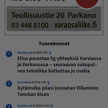
Tuoreimmat
uutinen
6.8.2026 2.55
Elisa parantaa 5g-yhteyksiä Karviassa
ja Par­ka­nossa – seuraavan suku­pol­
ven tekniikka kolkuttaa jo ovella
urheilu
6.8.2026 1.30
Kyt­kin­vika pilasi Joonatan Ylilammin
Tanskan kisan
uutinen
5.8.2026 12.00