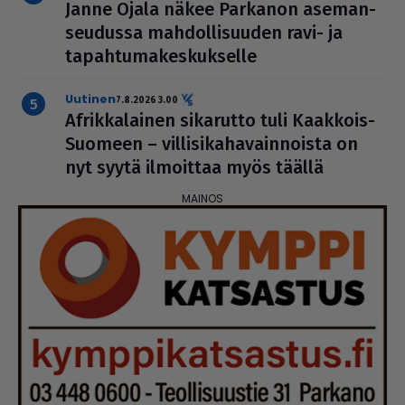
Janne Ojala näkee Parkanon ase­man­
seu­dussa mah­dol­li­suu­den ravi- ja
tapah­tu­ma­kes­kuk­selle
uutinen
7.8.2026 3.00
Afrik­ka­lai­nen sikarutto tuli Kaakkois-
Suomeen – vil­li­si­ka­ha­vain­noista on
nyt syytä ilmoittaa myös täällä