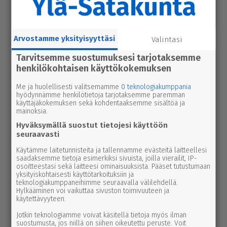
seu­dussa mah­dol­li­suu­den ravi- ja
tapah­tu­ma­kes­kuk­selle
Arvostamme yksityisyyttäsi
Valintasi
uutinen
8.8.2026 2.55
Syyttäjä ei nosta syytettä Parkanon
Tarvitsemme suostumuksesi tarjotaksemme
henkilökohtaisen käyttökokemuksen
kal­ja­ko­hussa – luo­tet­ta­vaa kuvaa
tapah­tu­mien kulusta ei syntynyt
Me ja huolellisesti valitsemamme
0 teknologiakumppania
hyödynnämme henkilötietoja tarjotaksemme paremman
käyttäjäkokemuksen sekä kohdentaaksemme sisältöä ja
uutinen
7.8.2026 3.00
mainoksia.
Afrik­ka­lai­nen sikarutto tuli Kaakkois-
Hyväksymällä suostut tietojesi käyttöön
Suomeen – vil­li­si­ka­ha­vain­noista on
seuraavasti
nyt syytä ilmoittaa myös täällä
Käytämme laitetunnisteita ja tallennamme evästeitä laitteellesi
saadaksemme tietoja esimerkiksi sivuista, joilla vierailit, IP-
osoitteestasi sekä laitteesi ominaisuuksista. Pääset tutustumaan
uutinen
8.8.2026 3.00
yksityiskohtaisesti käyttötarkoituksiin ja
Pie­no­sak­kai­den yhteis­työtä tarvitaan
teknologiakumppaneihimme seuraavalla välilehdellä.
Hylkääminen voi vaikuttaa sivuston toimivuuteen ja
edelleen Lep­pä­kos­kessa, tuumivat
käytettävyyteen.
Jukka Vesanto ja Esa Talonen
Jotkin teknologiamme voivat käsitellä tietoja myös ilman
suostumusta, jos niillä on siihen oikeutettu peruste. Voit