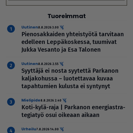
Tuoreimmat
uutinen
8.8.2026 3.00
Pie­no­sak­kai­den yhteis­työtä tarvitaan
edelleen Lep­pä­kos­kessa, tuumivat
Jukka Vesanto ja Esa Talonen
uutinen
8.8.2026 2.55
Syyttäjä ei nosta syytettä Parkanon
kal­ja­ko­hussa – luo­tet­ta­vaa kuvaa
tapah­tu­mien kulusta ei syntynyt
mielipide
8.8.2026 2.40
Koti-kylä-raja | Parkanon ener­gi­ast­ra­
te­gi­a­työ osui oikeaan aikaan
urheilu
7.8.2026 14.00