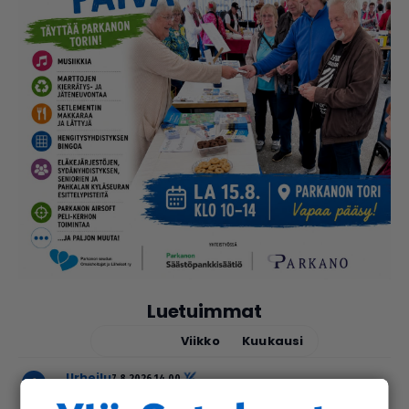
Luetuimmat
Tänään
Viikko
Kuukausi
urheilu
7.8.2026 14.00
Janne Ojala näkee Parkanon ase­man­