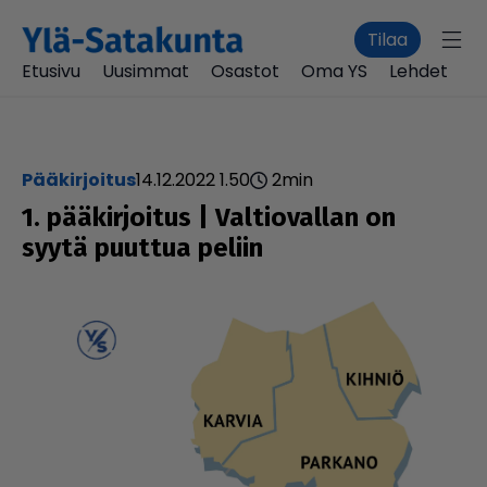
Tilaa
Etusivu
Uusimmat
Osastot
Oma YS
Lehdet
pääkirjoitus
14.12.2022 1.50
2
min
1. pää­kir­joi­tus | Val­ti­o­val­lan on
syytä puuttua peliin