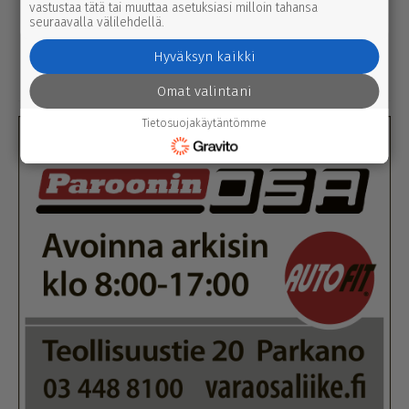
vastustaa tätä tai muuttaa asetuksiasi milloin tahansa
uutinen
6.8.2026 9.15
seuraavalla välilehdellä.
Seu­ra­kun­ta­ko­din ala­ker­rassa vesi­va­
hinko Par­ka­nossa – toi­min­toja jär­jes­
Hyväksyn kaikki
tel­lään par­hail­laan uusiksi
Omat valintani
Tietosuojakäytäntömme