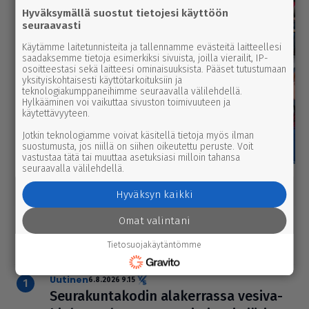
Hyväksymällä suostut tietojesi käyttöön
seuraavasti
Käytämme laitetunnisteita ja tallennamme evästeitä laitteellesi
saadaksemme tietoja esimerkiksi sivuista, joilla vierailit, IP-
osoitteestasi sekä laitteesi ominaisuuksista. Pääset tutustumaan
yksityiskohtaisesti käyttötarkoituksiin ja
teknologiakumppaneihimme seuraavalla välilehdellä.
Hylkääminen voi vaikuttaa sivuston toimivuuteen ja
käytettävyyteen.
Jotkin teknologiamme voivat käsitellä tietoja myös ilman
suostumusta, jos niillä on siihen oikeutettu peruste. Voit
vastustaa tätä tai muuttaa asetuksiasi milloin tahansa
seuraavalla välilehdellä.
Hyväksyn kaikki
Omat valintani
Luetuimmat
Tietosuojakäytäntömme
Tänään
Viikko
Kuukausi
uutinen
6.8.2026 9.15
Seu­ra­kun­ta­ko­din ala­ker­rassa vesi­va­