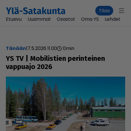
Tilaa
Etusivu
Uusimmat
Osastot
Oma YS
Lehdet
Tänään
17.5.2026 11.00
0
min
YS TV | Mobi­lis­tien perin­tei­nen
vappuajo 2026