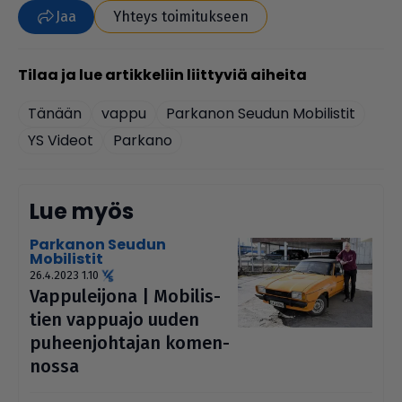
Jaa
Yhteys toimitukseen
Tänään
vappu
Parkanon Seudun Mobilistit
YS Videot
Parkano
Lue myös
Parkanon Seudun
Mobilistit
26.4.2023 1.10
Vap­pu­lei­jona | Mobi­lis­
tien vappuajo uuden
puheen­joh­ta­jan komen­
nossa