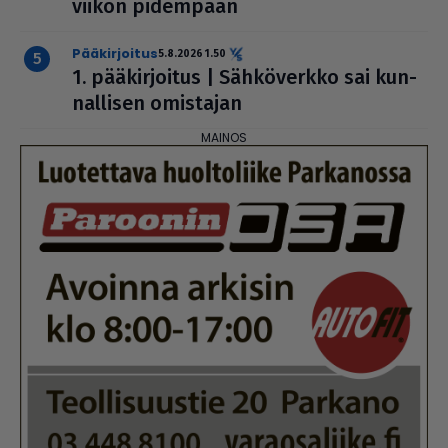
viikon pidempään
pääkirjoitus
5.8.2026 1.50
1. pää­kir­joi­tus | Säh­kö­verkko sai kun­
nal­li­sen omistajan