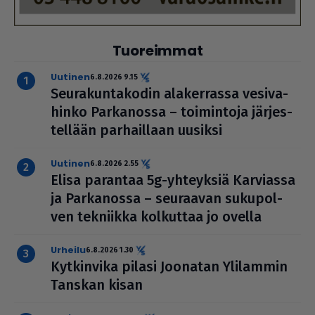
Tuoreimmat
uutinen
6.8.2026 9.15
Seu­ra­kun­ta­ko­din ala­ker­rassa vesi­va­
hinko Par­ka­nossa – toi­min­toja jär­jes­
tel­lään par­hail­laan uusiksi
uutinen
6.8.2026 2.55
Elisa parantaa 5g-yhteyksiä Karviassa
ja Par­ka­nossa – seuraavan suku­pol­
ven tekniikka kolkuttaa jo ovella
urheilu
6.8.2026 1.30
Kyt­kin­vika pilasi Joonatan Ylilammin
Tanskan kisan