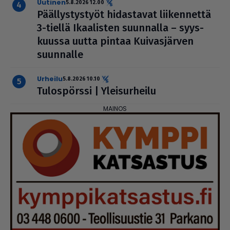
uutinen
5.8.2026 12.00
Pääl­lys­tys­työt hidas­ta­vat lii­ken­nettä
3-tiellä Ikaa­lis­ten suunnalla – syys­
kuussa uutta pintaa Kui­vas­jär­ven
suunnalle
urheilu
5.8.2026 10.10
Tulos­pörssi | Ylei­sur­heilu