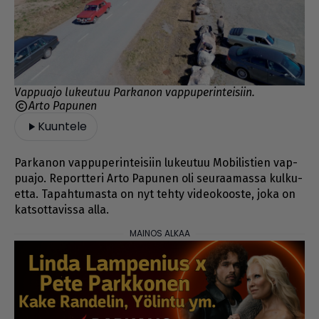
Vappuajo lukeutuu Parkanon vappuperinteisiin.
Arto Papunen
Kuuntele
Par­ka­non vap­pu­pe­rin­tei­siin lu­keu­tuu Mo­bi­lis­tien vap­
pu­a­jo. Re­port­te­ri Ar­to Pa­pu­nen oli seu­raa­mas­sa kul­ku­
et­ta. Ta­pah­tu­mas­ta on nyt teh­ty vi­de­o­koos­te, joka on
kat­sot­ta­vis­sa al­la.