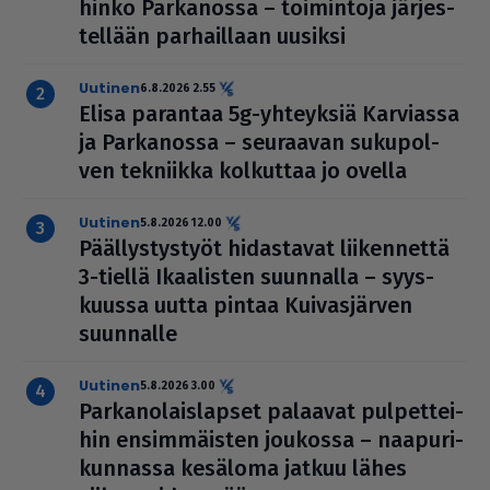
hinko Par­ka­nossa – toi­min­toja jär­jes­
tel­lään par­hail­laan uusiksi
uutinen
6.8.2026 2.55
Elisa parantaa 5g-yhteyksiä Karviassa
ja Par­ka­nossa – seuraavan suku­pol­
ven tekniikka kolkuttaa jo ovella
uutinen
5.8.2026 12.00
Pääl­lys­tys­työt hidas­ta­vat lii­ken­nettä
3-tiellä Ikaa­lis­ten suunnalla – syys­
kuussa uutta pintaa Kui­vas­jär­ven
suunnalle
uutinen
5.8.2026 3.00
Par­ka­no­lais­lap­set palaavat pul­pet­tei­
hin ensim­mäis­ten joukossa – naa­pu­ri­
kun­nassa kesäloma jatkuu lähes