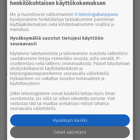
henkilökohtaisen käyttökokemuksen
YS Videot
27.6.2026 7.15
Me ja huolellisesti valitsemamme
0 teknologiakumppania
Paluu Mirable Festin tun­nel­miin
hyödynnämme henkilötietoja tarjotaksemme paremman
käyttäjäkokemuksen sekä kohdentaaksemme sisältöä ja
mainoksia.
YS Videot
26.6.2026 7.32
Hyväksymällä suostut tietojesi käyttöön
Kassun JM toi jokkiksen har­ras­ta­jat juhan­
seuraavasti
nuk­seksi Torroon
Käytämme laitetunnisteita ja tallennamme evästeitä laitteellesi
saadaksemme tietoja esimerkiksi sivuista, joilla vierailit, IP-
osoitteestasi sekä laitteesi ominaisuuksista. Pääset tutustumaan
YS Videot
26.6.2026 7.30
yksityiskohtaisesti käyttötarkoituksiin ja
Cros­s­kar­tia Torron moot­to­ri­ra­dalla 2. juhan­
teknologiakumppaneihimme seuraavalla välilehdellä.
Hylkääminen voi vaikuttaa sivuston toimivuuteen ja
nus­päi­vänä
käytettävyyteen.
Jotkin teknologiamme voivat käsitellä tietoja myös ilman
YS Videot
suostumusta, jos niillä on siihen oikeutettu peruste. Voit
24.6.2026 9.50
vastustaa tätä tai muuttaa asetuksiasi milloin tahansa
Kettuemo ja poikaset jol­kot­te­li­vat
seuraavalla välilehdellä.
Karviasta kohti Parkanoa
Hyväksyn kaikki
YS Videot
20.6.2026 8.00
Omat valintani
Juhan­nus­kokko Karvian Kirk­ko­jär­ven