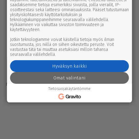
saadaksemme tietoja esimerkiksi sivuista, joilla vierailit, IP-
Yhteystiedot
osoitteestasi sekä laitteesi ominaisuuksista. Pääset tutustumaan
yksityiskohtaisesti käyttötarkoituksiin ja
Mediatiedot
teknologiakumppaneihimme seuraavalla välilehdellä.
Hylkääminen voi vaikuttaa sivuston toimivuuteen ja
Tilaus- ja toimitusehdot
käytettävyyteen.
Tietosuojaseloste
Jotkin teknologiamme voivat käsitellä tietoja myös ilman
suostumusta, jos niillä on siihen oikeutettu peruste. Voit
Avoimuusilmoitukset
vastustaa tätä tai muuttaa asetuksiasi milloin tahansa
seuraavalla välilehdellä.
Evästeiden hallinta
Hyväksyn kaikki
Omat valintani
Powered by Anygraaf
Tietosuojakäytäntömme