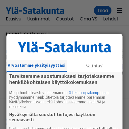
Tilaa
Etusivu
Uusimmat
Osastot
Oma YS
Lehdet
Matti Kotisaari
uutinen
14.5.2026 9.00
Polii­silla hurja takaa-ajo
Parkanon keskustan tun­tu­
Arvostamme yksityisyyttäsi
Valintasi
massa – lukija tallensi videolle
Tarvitsemme suostumuksesi tarjotaksemme
henkilökohtaisen käyttökokemuksen
Me ja huolellisesti valitsemamme
0 teknologiakumppania
hyödynnämme henkilötietoja tarjotaksemme paremman
käyttäjäkokemuksen sekä kohdentaaksemme sisältöä ja
mainoksia.
Hyväksymällä suostut tietojesi käyttöön
seuraavasti
Käytämme laitetunnisteita ja tallennamme evästeitä laitteellesi