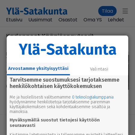
Tilaa
Etusivu
Uusimmat
Osastot
Oma YS
Lehdet
Kadonneet Kääpiösnautserit
Kadonneet kääpiösnautserit
14.3.2024 3.00
Kadon­neita kää­pi­ös­naut­se­reita
Arvostamme yksityisyyttäsi
Valintasi
etsii myös yksi­tyi­set­sivä – pien­
ke­räys tuotti päivässä lähes 5
Tarvitsemme suostumuksesi tarjotaksemme
000 euroa
henkilökohtaisen käyttökokemuksen
Me ja huolellisesti valitsemamme
0 teknologiakumppania
hyödynnämme henkilötietoja tarjotaksemme paremman
käyttäjäkokemuksen sekä kohdentaaksemme sisältöä ja
mainoksia.
Hyväksymällä suostut tietojesi käyttöön
seuraavasti
Käytämme laitetunnisteita ja tallennamme evästeitä laitteellesi