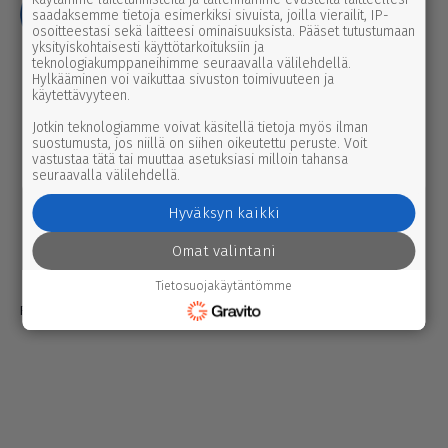
saadaksemme tietoja esimerkiksi sivuista, joilla vierailit, IP-
osoitteestasi sekä laitteesi ominaisuuksista. Pääset tutustumaan
yksityiskohtaisesti käyttötarkoituksiin ja
Yhteystiedot
teknologiakumppaneihimme seuraavalla välilehdellä.
Hylkääminen voi vaikuttaa sivuston toimivuuteen ja
Mediatiedot
käytettävyyteen.
Tilaus- ja toimitusehdot
Jotkin teknologiamme voivat käsitellä tietoja myös ilman
suostumusta, jos niillä on siihen oikeutettu peruste. Voit
Tietosuojaseloste
vastustaa tätä tai muuttaa asetuksiasi milloin tahansa
seuraavalla välilehdellä.
Avoimuusilmoitukset
Hyväksyn kaikki
Evästeiden hallinta
Omat valintani
Tietosuojakäytäntömme
Powered by Anygraaf