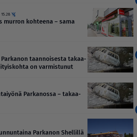
 15.28
aas murron kohteena – sama
­vaa Parkanon taan­noi­sesta takaa-
i­tyis­kohta on var­mis­tu­nut
­tai­yönä Par­ka­nossa – takaa-
un­nun­taina Parkanon Shellillä