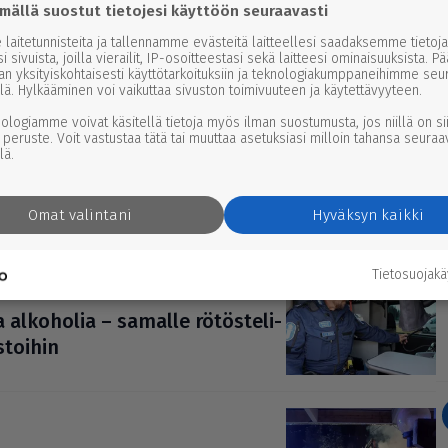
mällä suostut tietojesi käyttöön seuraavasti
laitetunnisteita ja tallennamme evästeitä laitteellesi saadaksemme tietoja
i sivuista, joilla vierailit, IP-osoitteestasi sekä laitteesi ominaisuuksista. P
­sistä
an yksityiskohtaisesti käyttötarkoituksiin ja teknologiakumppaneihimme seu
lä. Hylkääminen voi vaikuttaa sivuston toimivuuteen ja käytettävyyteen.
nologiamme voivat käsitellä tietoja myös ilman suostumusta, jos niillä on si
 peruste. Voit vastustaa tätä tai muuttaa asetuksiasi milloin tahansa seuraa
lä.
ik­kona Par­ka­nossa
Omat valintani
Hyväksyn kaikki
Tietosuojak
 alkoholia – samalle rötös­te­li­
­toi­hin