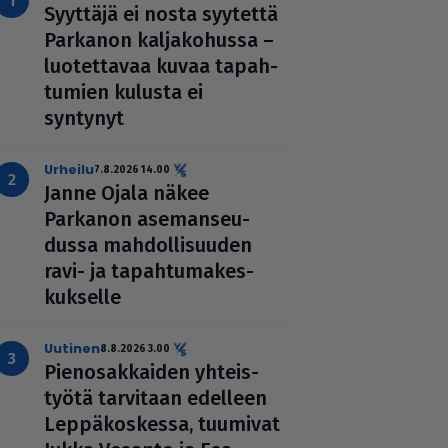
Syyttäjä ei nosta syytettä
Parkanon kal­ja­ko­hussa –
luo­tet­ta­vaa kuvaa tapah­
tu­mien kulusta ei
syntynyt
urheilu
7.8.2026 14.00
Janne Ojala näkee
Parkanon ase­man­seu­
dussa mah­dol­li­suu­den
ravi- ja tapah­tu­ma­kes­
kuk­selle
uutinen
8.8.2026 3.00
Pie­no­sak­kai­den yhteis­
työtä tarvitaan edelleen
Lep­pä­kos­kessa, tuumivat