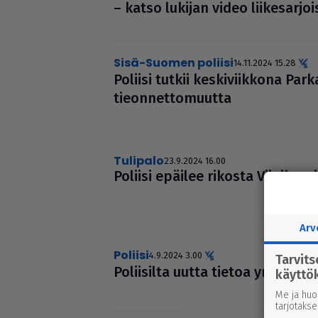
– katso lukijan video lii­ke­sar­joi
Sisä-Suomen poliisi
14.11.2024 15.28
Poliisi tutkii kes­ki­viik­kona Par­
tie­on­net­to­muutta
tulipalo
23.9.2024 16.00
Poliisi epäilee rikosta Vii­ni­kan­
Arv
poliisi
4.9.2024 3.00
Tarvit
Polii­silta uutta tietoa ympä­ris­tö­
käyttö
Me ja huo
tarjotaks