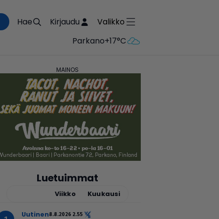
Hae
Kirjaudu
Valikko
Parkano
+17°C
Luetuimmat
Tänään
Viikko
Kuukausi
uutinen
8.8.2026 2.55