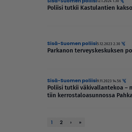
Sisä-Suomen poliisi
12.1.2024 1.30
Poliisi tutkii Kas­tu­lan­tien kak­soi
Sisä-Suomen poliisi
5.12.2023 2.30
Parkanon ter­veys­kes­kuk­sen pom
Sisä-Suomen poliisi
9.11.2023 14.56
Poliisi tutkii väki­val­lan­te­koa
tiin ker­ros­ta­lo­a­sun­nossa Pah­k
1
2
›
»