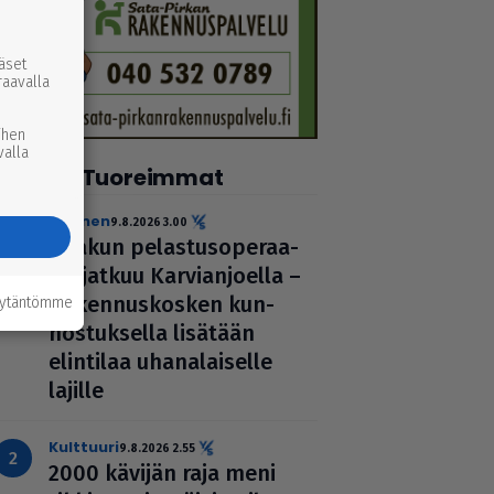
ääset
raavalla
ihen
valla
Tuoreimmat
uutinen
9.8.2026 3.00
Raakun pelas­tu­so­pe­raa­
tio jatkuu Kar­vi­an­jo­ella –
Raken­nus­kos­ken kun­
äytäntömme
nos­tuk­sella lisätään
elintilaa uha­na­lai­selle
lajille
kulttuuri
9.8.2026 2.55
2000 kävijän raja meni