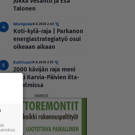
Jukka Vesanto ja Esa
Talonen
mielipide
8.8.2026 2.40
Koti-kylä-raja | Parkanon
ener­gi­ast­ra­te­gi­a­työ osui
oikeaan aikaan
kulttuuri
9.8.2026 2.55
2000 kävijän raja meni
rikki Karvia-Päivien ilta­
oh­jel­missa
n
ja
inoksia.