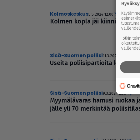
Hyväksy
Kolmoskeskus
Käytämme 
5.5.2024 12.00
esimerkiks
Kolmen kopla jäi kiinni näpis­tyk
tutustuma
välilehdel
Jotkin tek
oikeutettu
välilehdel
Sisä-Suomen poliisi
11.3.2024 2.45
Useita polii­si­par­ti­oita kes­ki­vi
Sisä-Suomen poliisi
9.3.2024 2.55
Myy­mä­lä­va­ras hamusi ruokaa ja
jälle yli 70 merkintää polii­si­ti­las