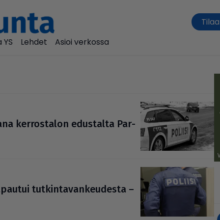
Tilaa
 YS
Lehdet
Asioi verkossa
ana ker­ros­ta­lon edustalta Par­
pautui tut­kin­ta­van­keu­desta –