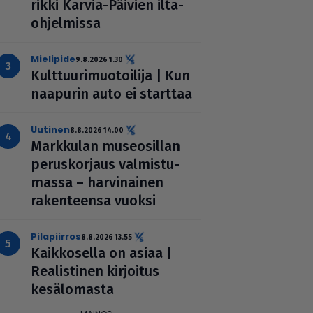
rikki Karvia-Päivien ilta­
oh­jel­missa
mielipide
9.8.2026 1.30
Kult­tuu­ri­muo­toi­lija | Kun
naapurin auto ei starttaa
uutinen
8.8.2026 14.00
Markkulan muse­o­sil­lan
perus­kor­jaus val­mis­tu­
massa – har­vi­nai­nen
raken­teensa vuoksi
pilapiirros
8.8.2026 13.55
Kaik­ko­sella on asiaa |
Rea­lis­ti­nen kirjoitus
kesä­lo­masta