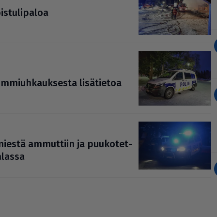
s­tu­li­pa­loa
­miuh­kauk­sesta lisä­tie­toa
 – miestä ammuttiin ja puu­ko­tet­
a­lassa