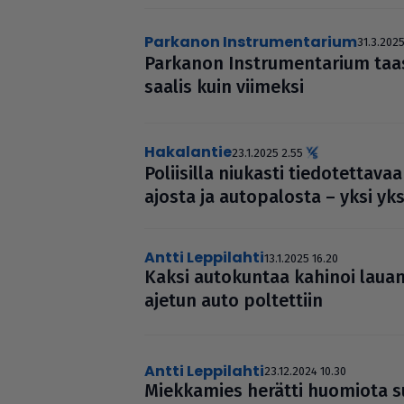
Parkanon Instrumentarium
31.3.2025
Parkanon Inst­ru­men­ta­rium t
saalis kuin viimeksi
Hakalantie
23.1.2025 2.55
Polii­silla niukasti tie­do­tet­ta
ajosta ja auto­pa­losta – yksi yks
Antti Leppilahti
13.1.2025 16.20
Kaksi auto­kun­taa kahinoi lau­an
ajetun auto pol­tet­tiin
Antti Leppilahti
23.12.2024 10.30
Miek­ka­mies herätti huomiota s