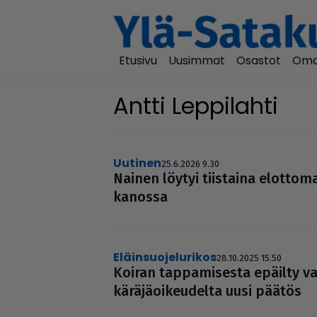
Etusivu
Uusimmat
Osastot
Oma
Antti Leppilahti
uutinen
25.6.2026 9.30
Nainen löytyi tiistaina elot­to­m
ka­nossa
eläinsuojelurikos
28.10.2025 15.50
Koiran tap­pa­mi­sesta epäilty va
kärä­jä­oi­keu­delta uusi päätös