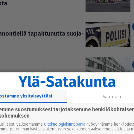
sta
ka­non­tiellä tapah­tu­nutta suo­ja­
rin­teen asun­to­pa­lossa
ostamme yksityisyyttäsi
Valintasi
semme suostumuksesi tarjotaksemme henkilökohtaise
a­si­oi­den tut­kin­ta­vyyh­distä
kokemuksen
lellisesti valitsemamme
0 teknologiakumppania
hyödynnämme henkilötieto
emme paremman käyttäjäkokemuksen sekä kohdentaaksemme sisältöä ja ma