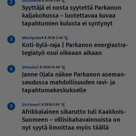
uutinen
8.8.2026 2.55
Syyttäjä ei nosta syytettä Parkanon
kal­ja­ko­hussa – luo­tet­ta­vaa kuvaa
tapah­tu­mien kulusta ei syntynyt
mielipide
8.8.2026 2.40
Koti-kylä-raja | Parkanon ener­gi­ast­ra­
te­gi­a­työ osui oikeaan aikaan
urheilu
7.8.2026 14.00
Janne Ojala näkee Parkanon ase­man­
seu­dussa mah­dol­li­suu­den ravi- ja
tapah­tu­ma­kes­kuk­selle
uutinen
7.8.2026 3.00
Afrik­ka­lai­nen sikarutto tuli Kaakkois-
Suomeen – vil­li­si­ka­ha­vain­noista on
nyt syytä ilmoittaa myös täällä