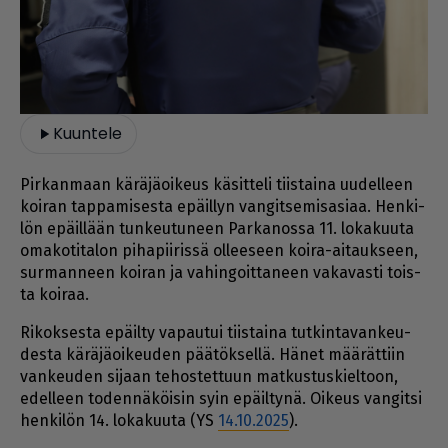
Kuuntele
Pir­kan­maan kä­rä­jä­oi­keus kä­sit­te­li tiis­tai­na uu­del­leen
koi­ran tap­pa­mi­ses­ta epäil­lyn van­git­se­mi­sa­si­aa. Hen­ki­
lön epäil­lään tun­keu­tu­neen Par­ka­nos­sa 11. lo­ka­kuu­ta
oma­ko­ti­ta­lon pi­ha­pii­ris­sä ol­lee­seen koi­ra-ai­tauk­seen,
sur­man­neen koi­ran ja va­hin­goit­ta­neen va­ka­vas­ti tois­
ta koi­raa.
Ri­kok­ses­ta epäil­ty va­pau­tui tiis­tai­na tut­kin­ta­van­keu­
des­ta kä­rä­jä­oi­keu­den pää­tök­sel­lä. Hä­net mää­rät­tiin
van­keu­den si­jaan te­hos­tet­tuun mat­kus­tus­kiel­toon,
edel­leen to­den­nä­köi­sin syin epäil­ty­nä. Oi­keus van­git­si
hen­ki­lön 14. lo­ka­kuu­ta (YS
14.10.2025
).