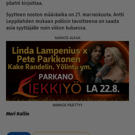
pi­lah­ti kir­joit­taa.
Syyt­teen nos­ton mää­rä­ai­ka on 21. mar­ras­kuu­ta. Ant­ti
Lep­pi­lah­den mu­kaan po­lii­sin ta­voit­tee­na on saa­da
asia syyt­tä­jäl­le noin vii­kon ku­lu­es­sa.
Mari Kal­lio