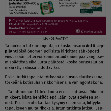
Ta­pauk­sen tut­kin­nan­joh­ta­ja ri­kos­ko­mi­sa­rio
Ant­ti
Lep­
pi­lah­ti
Sisä-Suo­men po­lii­sis­ta kir­joit­taa säh­kö­pos­ti­
vies­tis­sään, et­tei voi kom­men­toi­da ai­em­paa van­git­se­
mis­pää­tös­tä ei­kä uut­ta pää­tös­tä, kos­ka pe­rus­te­lut on
mää­rät­ty sa­las­sa pi­det­tä­vik­si.
Po­lii­si tut­kii ta­paus­ta tör­ke­ä­nä eläin­suo­je­lu­ri­kok­se­na,
tör­ke­ä­nä ko­ti­rau­han rik­ko­mi­se­na ja va­hin­gon­te­ko­na.
– Ta­pah­tu­maan 11. lo­ka­kuu­ta ei ole li­sät­tä­vää. Ri­kos­ni­
mik­keet, jois­ta hen­ki­löä epäil­lään, ovat edel­leen sa­
mat. Po­lii­si ei ota kan­taa ky­sy­myk­seen sii­tä, liit­tyy­kö
ta­pauk­seen mui­ta ri­kok­sia. Ju­tun tut­kin­ta jat­kuu, Lep­