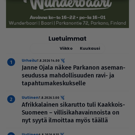
Luetuimmat
Tänään
Viikko
Kuukausi
urheilu
7.8.2026 14.00
Janne Ojala näkee Parkanon ase­man­
seu­dussa mah­dol­li­suu­den ravi- ja
tapah­tu­ma­kes­kuk­selle
uutinen
7.8.2026 3.00
Afrik­ka­lai­nen sikarutto tuli Kaakkois-
Suomeen – vil­li­si­ka­ha­vain­noista on
nyt syytä ilmoittaa myös täällä
uutinen
6.8.2026 9.15