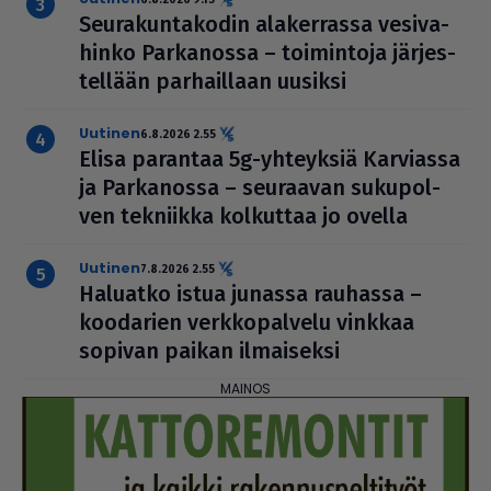
Seu­ra­kun­ta­ko­din ala­ker­rassa vesi­va­
hinko Par­ka­nossa – toi­min­toja jär­jes­
tel­lään par­hail­laan uusiksi
uutinen
6.8.2026 2.55
Elisa parantaa 5g-yhteyksiä Karviassa
ja Par­ka­nossa – seuraavan suku­pol­
ven tekniikka kolkuttaa jo ovella
uutinen
7.8.2026 2.55
Haluatko istua junassa rauhassa –
koodarien verk­ko­pal­velu vinkkaa
sopivan paikan ilmai­seksi