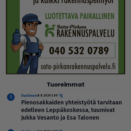
Tuoreimmat
uutinen
8.8.2026 3.00
Pie­no­sak­kai­den yhteis­työtä tarvitaan
edelleen Lep­pä­kos­kessa, tuumivat
Jukka Vesanto ja Esa Talonen