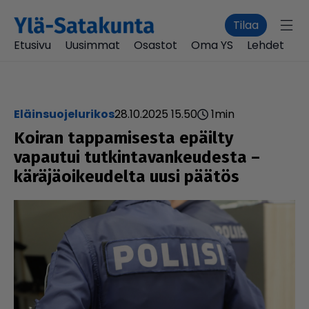
Tilaa
Etusivu
Uusimmat
Osastot
Oma YS
Lehdet
eläinsuojelurikos
28.10.2025 15.50
1
min
Koiran tap­pa­mi­sesta epäilty
vapautui tut­kin­ta­van­keu­desta –
kärä­jä­oi­keu­delta uusi päätös