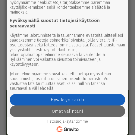
hyödynnämme henkilötietoja tarjotaksemme paremman
27.12.2025 14.00
käyttäjäkokemuksen sekä kohdentaaksemme sisältöä ja
Koiran tap­pa­neelle ja
mainoksia.
naista pahoin­pi­del­leelle
Hyväksymällä suostut tietojesi käyttöön
9 kuukautta vankeutta
seuraavasti
ehdol­li­sena
Käytämme laitetunnisteita ja tallennamme evästeitä laitteellesi
saadaksemme tietoja esimerkiksi sivuista, joilla vierailit, IP-
osoitteestasi sekä laitteesi ominaisuuksista. Pääset tutustumaan
eläinsuojelurikos
yksityiskohtaisesti käyttötarkoituksiin ja
teknologiakumppaneihimme seuraavalla välilehdellä.
8.11.2025 2.30
Hylkääminen voi vaikuttaa sivuston toimivuuteen ja
Koiran tap­pa­mi­nen eteni
käytettävyyteen.
syyt­tä­jällä – laki edel­lyt­
Jotkin teknologiamme voivat käsitellä tietoja myös ilman
tää nopeaa aika­tau­lua
suostumusta, jos niillä on siihen oikeutettu peruste. Voit
vastustaa tätä tai muuttaa asetuksiasi milloin tahansa
seuraavalla välilehdellä.
Hyväksyn kaikki
Omat valintani
Tietosuojakäytäntömme