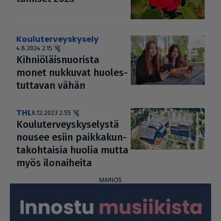
Kouluterveyskysely
4.8.2024 2.15
Kih­ni­ö­läis­nuo­rista
monet nukkuvat huo­les­
tut­ta­van vähän
THL
8.12.2023 2.55
Kou­lu­ter­veys­ky­se­lystä
nousee esiin paik­ka­kun­
ta­koh­tai­sia huolia mutta
myös ilo­nai­heita