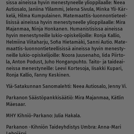
sis­sa ai­neis­sa hy­vin me­nes­ty­neel­le yli­op­pi­laal­le: Neea
Au­ti­o­sa­lo, Ja­nii­na Yli­lam­mi, Je­le­na Si­vu­la, Min­ka Yli-Kär­
ke­lä, Hil­ma Kum­pu­lai­nen. Ma­te­maat­tis-luon­non­tie­teel­
li­sis­sä ai­neis­sa hy­vin me­nes­ty­neel­le yli­op­pi­laal­le: Mira
Ma­jan­maa, Nin­ja Hon­ka­nen. Hu­ma­nis­ti­sis­sa ai­neis­sa
hy­vin me­nes­ty­neil­le lu­kio-opis­ke­li­joil­le: Ron­ja Kal­lio,
Hel­mii­na Vii­ta­har­ju, So­fia Hie­ta­mä­ki, San­ni Au­tio. Ma­te­
maat­tis-luon­non­tie­teel­li­sis­sä ai­neis­sa hy­vin me­nes­ty­
neil­le lu­kio-opis­ke­li­joil­le: Noo­ra Juu­se­na­ho, Ii­da Piir­to­
la, An­ton Po­dust, Juho Hon­gan­puh­to. Tai­to- ja tai­de­ai­
neis­sa me­nes­ty­neil­le: Lee­vi Kor­te­so­ja, Ii­sak­ki Ku­pa­ri,
Ron­ja Kal­lio, Fan­ny Kes­ki­nen.
Ylä-Sa­ta­kun­nan Sa­no­ma­leh­ti: Neea Au­ti­o­sa­lo, Jen­ny Vi.
Par­ka­non Sääs­tö­pank­ki­sää­tiö: Mira Ma­jan­maa, Kät­lin
Mä­e­saar.
MHY Kih­niö-Par­ka­no: Ju­lia Ha­ka­la.
Par­ka­non -Kih­ni­ön Tai­deyh­dis­tys Umb­ra: An­na-Mari
Le­ho­jär­vi.