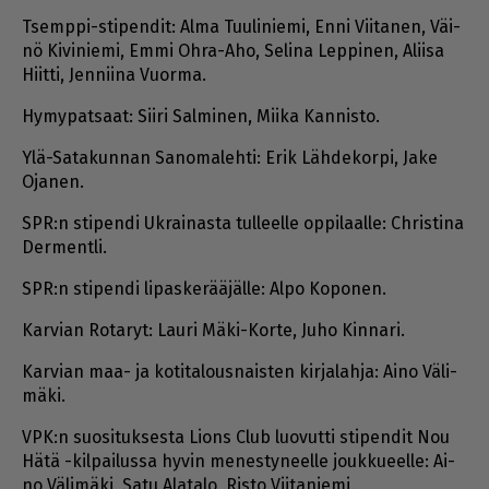
Tsemp­pi-sti­pen­dit: Al­ma Tuu­li­nie­mi, En­ni Vii­ta­nen, Väi­
nö Ki­vi­nie­mi, Em­mi Oh­ra-Aho, Se­li­na Lep­pi­nen, Alii­sa
Hiit­ti, Jen­nii­na Vuor­ma.
Hy­my­pat­saat: Sii­ri Sal­mi­nen, Mii­ka Kan­nis­to.
Ylä-Sa­ta­kun­nan Sa­no­ma­leh­ti: Erik Läh­de­kor­pi, Jake
Oja­nen.
SPR:n sti­pen­di Uk­rai­nas­ta tul­leel­le op­pi­laal­le: Chris­ti­na
Der­ment­li.
SPR:n sti­pen­di li­pas­ke­rää­jäl­le: Al­po Ko­po­nen.
Kar­vi­an Ro­ta­ryt: Lau­ri Mäki-Kor­te, Juho Kin­na­ri.
Kar­vi­an maa- ja ko­ti­ta­lous­nais­ten kir­ja­lah­ja: Ai­no Vä­li­
mä­ki.
VPK:n suo­si­tuk­ses­ta Li­ons Club luo­vut­ti sti­pen­dit Nou
Hätä -kil­pai­lus­sa hy­vin me­nes­ty­neel­le jouk­ku­eel­le: Ai­
no Vä­li­mä­ki, Satu Ala­ta­lo, Ris­to Vii­ta­nie­mi.