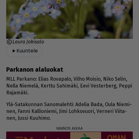
Laura Jokisalo
Kuuntele
Parkanon alaluokat
MLL Par­ka­no: Eli­as Ro­va­pa­lo, Vil­ho Moi­sio, Niko Se­lin,
Nel­la Nie­me­lä, Kert­tu Sa­hi­mä­ki, Ee­vi Ves­ter­berg, Pep­pi
Ra­ja­mä­ki.
Ylä-Sa­ta­kun­nan Sa­no­ma­leh­ti: Ade­lia Bada, Ou­la Nie­mi­
nen, Fan­ni Kal­li­o­nie­mi, Jimi Loh­ko­vuo­ri, Ver­ne­ri Vii­ta­
nen, Jus­si Kuu­hi­mo.