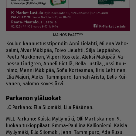
Kou­lun kan­nus­tus­s­ti­pen­dit: An­ni Lie­lah­ti, Mi­le­na Va­ho­
sal­mi, Al­var Mä­ki­pää, Toi­vo Lie­lah­ti, Sil­ja Lep­pä­a­ho,
Pee­tu Mak­ko­nen, Vil­pe­ri Kos­ke­la, Alek­si Mä­ki­pää, Va­
nes­sa Lindg­ren, An­ne­li Pie­ti­lä, Bel­la Lus­ti­la, Jus­si Kuu­
hi­mo, Men­ni Mä­ki­pää, So­fia Kor­tes­maa, Ii­ris Leh­ti­nen,
Elia Ma­ju­ri, Alek­si Tam­mi­pu­ro, Jan­nah Aris­ta, Ee­lis Kui­
va­nen, Sa­lo­mo Ko­ves­jär­vi.
Parkanon yläluokat
LC Par­ka­no: El­la Si­lo­mä­ki, Lila Rä­sä­nen.
MLL Par­ka­no: Kais­la Myl­ly­mä­ki, Ol­li Mar­tis­kai­nen. 9.
luo­kan tu­ki­op­pi­laat: Em­ma-Pau­lii­na Kal­li­o­nie­mi, Kais­la
Myl­ly­mä­ki, El­la Si­lo­mä­ki, Jen­ni Tam­mi­pu­ro, Ada Rusu.