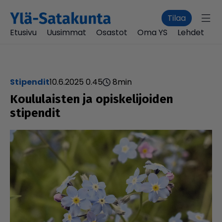
Tilaa
Etusivu
Uusimmat
Osastot
Oma YS
Lehdet
stipendit
10.6.2025 0.45
8
min
Kou­lu­lais­ten ja opis­ke­li­joi­den
stipendit