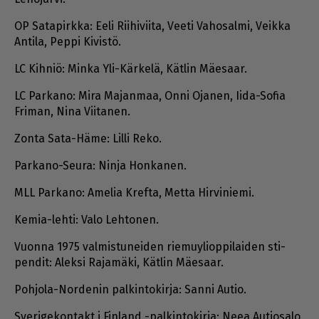
OP Sa­ta­pirk­ka: Ee­li Rii­hi­vii­ta, Vee­ti Va­ho­sal­mi, Veik­ka
An­ti­la, Pep­pi Ki­vis­tö.
LC Kih­niö: Min­ka Yli-Kär­ke­lä, Kät­lin Mä­e­saar.
LC Par­ka­no: Mira Ma­jan­maa, On­ni Oja­nen, Ii­da-So­fia
Fri­man, Nina Vii­ta­nen.
Zon­ta Sata-Häme: Lil­li Reko.
Par­ka­no-Seu­ra: Nin­ja Hon­ka­nen.
MLL Par­ka­no: Ame­lia Kref­ta, Met­ta Hir­vi­nie­mi.
Ke­mia-leh­ti: Valo Leh­to­nen.
Vuon­na 1975 val­mis­tu­nei­den rie­mu­y­li­op­pi­lai­den sti­
pen­dit: Alek­si Ra­ja­mä­ki, Kät­lin Mä­e­saar.
Poh­jo­la-Nor­de­nin pal­kin­to­kir­ja: San­ni Au­tio.
Sve­ri­ge­kon­takt i Fin­land -pal­kin­to­kir­ja: Neea Au­ti­o­sa­lo.