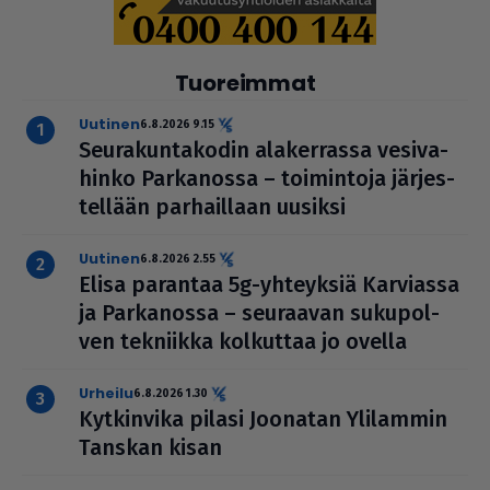
Tuoreimmat
uutinen
6.8.2026 9.15
Seu­ra­kun­ta­ko­din ala­ker­rassa vesi­va­
hinko Par­ka­nossa – toi­min­toja jär­jes­
tel­lään par­hail­laan uusiksi
uutinen
6.8.2026 2.55
Elisa parantaa 5g-yhteyksiä Karviassa
ja Par­ka­nossa – seuraavan suku­pol­
ven tekniikka kolkuttaa jo ovella
urheilu
6.8.2026 1.30
Kyt­kin­vika pilasi Joonatan Ylilammin
Tanskan kisan