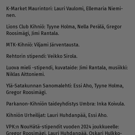
K-Mar­ket Mau­rin­to­ri: Lau­ri Vau­lo­mi, El­le­ma­ria Nie­mi­
nen.
Li­ons Club Kih­niö: Tyy­ne Hol­ma, Nel­la Pe­rä­lä, Gre­gor
Roo­si­mä­gi, Jimi Ran­ta­la.
MTK-Kih­niö: Vil­ja­mi Jär­ven­taus­ta.
Reh­to­rin sti­pen­di: Veik­ko Si­ro­la.
Luo­va mie­li -sti­pen­di, ku­va­tai­de: Jimi Ran­ta­la, mu­siik­ki:
Nik­las Ait­to­nie­mi.
Ylä-Sa­ta­kun­nan Sa­no­ma­leh­ti: Es­si Aho, Tyy­ne Hol­ma,
Gre­gor Roo­si­mä­gi.
Par­ka­non-Kih­ni­ön tai­deyh­dis­tys Umb­ra: In­ka Koi­vu­la.
Kih­ni­ön Ur­hei­li­jat: Lau­ri Huh­dan­pää, Es­si Aho.
VPK:n Nou­Hä­tä-sti­pen­dit vuo­den 2024 jouk­ku­eel­le:
Gre­gor Roo­si­mä­gi, Lau­ri Huh­dan­pää, Os­ka­ri Hulk­ko­