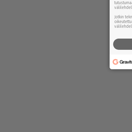
tutustuma
välilehdel
Jotkin tek
oikeutettu
välilehdel