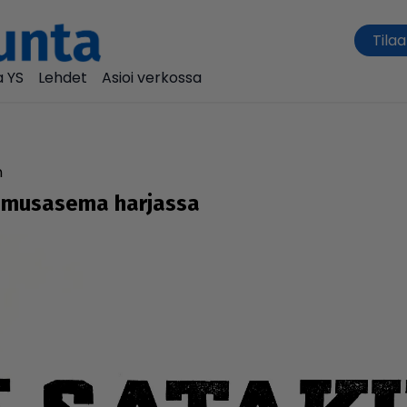
Tilaa
 YS
Lehdet
Asioi verkossa
n
ki­mu­sa­sema harjassa