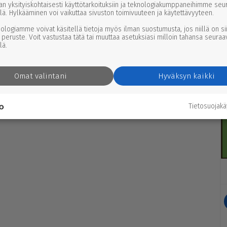
an yksityiskohtaisesti käyttötarkoituksiin ja teknologiakumppaneihimme seu
lä. Hylkääminen voi vaikuttaa sivuston toimivuuteen ja käytettävyyteen.
nologiamme voivat käsitellä tietoja myös ilman suostumusta, jos niillä on si
 peruste. Voit vastustaa tätä tai muuttaa asetuksiasi milloin tahansa seuraa
lä.
Omat valintani
Hyväksyn kaikki
Tietosuojak