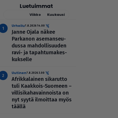
Luetuimmat
Tänään
Viikko
Kuukausi
urheilu
7.8.2026 14.00
Janne Ojala näkee
Parkanon ase­man­seu­
dussa mah­dol­li­suu­den
ravi- ja tapah­tu­ma­kes­
kuk­selle
uutinen
7.8.2026 3.00
Afrik­ka­lai­nen sikarutto
tuli Kaakkois-Suomeen –
vil­li­si­ka­ha­vain­noista on
nyt syytä ilmoittaa myös
täällä