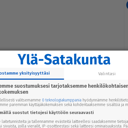
ostamme yksityisyyttäsi
Valintasi
semme suostumuksesi tarjotaksemme henkilökohtaise
kokemuksen
lellisesti valitsemamme
0 teknologiakumppania
hyödynnämme henkilötieto
emme paremman käyttäjäkokemuksen sekä kohdentaaksemme sisältöä ja ma
mällä suostut tietojesi käyttöön seuraavasti
laitetunnisteita ja tallennamme evästeitä laitteellesi saadaksemme tietoja
i sivuista, joilla vierailit, IP-osoitteestasi sekä laitteesi ominaisuuksista. P