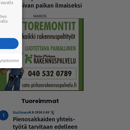
raavalla
sopivan paikan ilmai­seksi
ihen
valla
äytäntömme
Tuoreimmat
uutinen
8.8.2026 3.00
Pie­no­sak­kai­den yhteis­
työtä tarvitaan edelleen