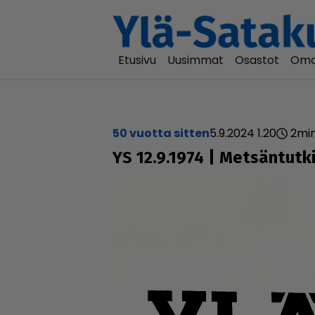
Etusivu
Uusimmat
Osastot
Oma
50 vuotta sitten
5.9.2024 1.20
2
mi
YS 12.9.1974 | Met­sän­tut­