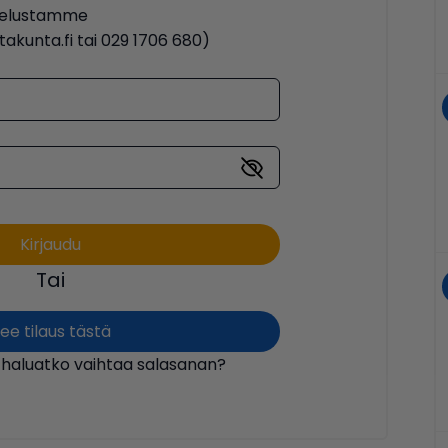
lvelustamme
akunta.fi tai 029 1706 680)
Tai
ee tilaus tästä
 haluatko vaihtaa salasanan?