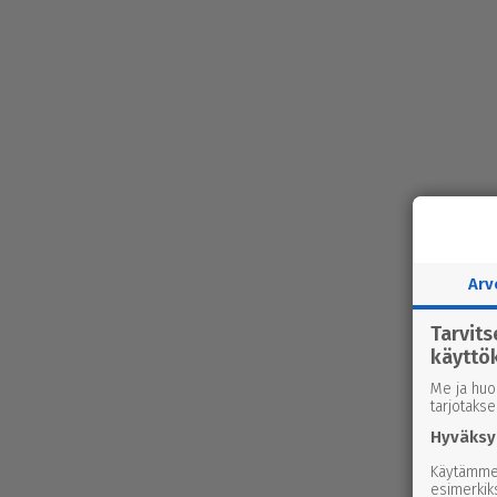
Arv
Tarvit
käyttö
Me ja huo
tarjotaks
Hyväksy
Käytämme 
esimerkiks