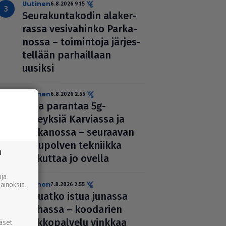
uutinen
6.8.2026 9.15
Seu­ra­kun­ta­ko­din ala­ker­
rassa vesi­va­hinko Par­ka­
nossa – toi­min­toja jär­jes­
tel­lään par­hail­laan
uusiksi
uutinen
6.8.2026 2.55
Elisa parantaa 5g-
yhteyksiä Karviassa ja
Par­ka­nossa – seuraavan
suku­pol­ven tekniikka
n
kolkuttaa jo ovella
ja
uutinen
inoksia.
7.8.2026 2.55
Haluatko istua junassa
rauhassa – koodarien
verk­ko­pal­velu vinkkaa
ääset