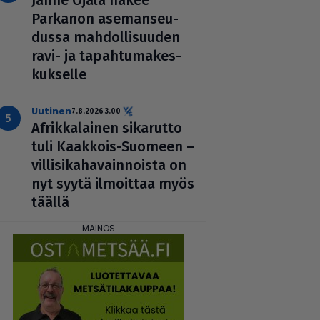
Parkanon ase­man­seu­
dussa mah­dol­li­suu­den
ravi- ja tapah­tu­ma­kes­
kuk­selle
uutinen
7.8.2026 3.00
Afrik­ka­lai­nen sikarutto
tuli Kaakkois-Suomeen –
vil­li­si­ka­ha­vain­noista on
nyt syytä ilmoittaa myös
täällä