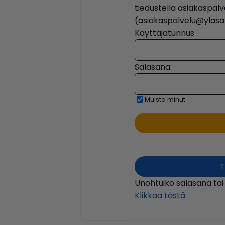
tiedustella asiakaspa
(asiakaspalvelu@ylasat
Käyttäjätunnus:
Salasana:
Muista minut
T
Unohtuiko salasana tai
Klikkaa tästä