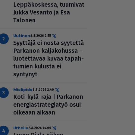
Lep­pä­kos­kessa, tuumivat
Jukka Vesanto ja Esa
Talonen
uutinen
8.8.2026 2.55
Syyttäjä ei nosta syytettä
Parkanon kal­ja­ko­hussa –
luo­tet­ta­vaa kuvaa tapah­
tu­mien kulusta ei
syntynyt
mielipide
8.8.2026 2.40
Koti-kylä-raja | Parkanon
ener­gi­ast­ra­te­gi­a­työ osui
oikeaan aikaan
urheilu
7.8.2026 14.00
Janne Ojala näkee