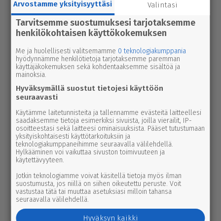
Arvostamme yksityisyyttäsi
Valintasi
Tarvitsemme suostumuksesi tarjotaksemme
uutinen
6.8.2026 2.55
henkilökohtaisen käyttökokemuksen
Elisa parantaa 5g-yhteyksiä Karviassa
ja Par­ka­nossa – seuraavan suku­pol­
Me ja huolellisesti valitsemamme
0 teknologiakumppania
ven tekniikka kolkuttaa jo ovella
hyödynnämme henkilötietoja tarjotaksemme paremman
käyttäjäkokemuksen sekä kohdentaaksemme sisältöä ja
mainoksia.
uutinen
5.8.2026 12.00
Hyväksymällä suostut tietojesi käyttöön
Pääl­lys­tys­työt hidas­ta­vat lii­ken­nettä
seuraavasti
3-tiellä Ikaa­lis­ten suunnalla – syys­
Käytämme laitetunnisteita ja tallennamme evästeitä laitteellesi
kuussa uutta pintaa Kui­vas­jär­ven
saadaksemme tietoja esimerkiksi sivuista, joilla vierailit, IP-
osoitteestasi sekä laitteesi ominaisuuksista. Pääset tutustumaan
suunnalle
yksityiskohtaisesti käyttötarkoituksiin ja
teknologiakumppaneihimme seuraavalla välilehdellä.
Hylkääminen voi vaikuttaa sivuston toimivuuteen ja
uutinen
5.8.2026 3.00
käytettävyyteen.
Par­ka­no­lais­lap­set palaavat pul­pet­tei­
Jotkin teknologiamme voivat käsitellä tietoja myös ilman
hin ensim­mäis­ten joukossa – naa­pu­ri­
suostumusta, jos niillä on siihen oikeutettu peruste. Voit
vastustaa tätä tai muuttaa asetuksiasi milloin tahansa
kun­nassa kesäloma jatkuu lähes
seuraavalla välilehdellä.
viikon pidempään
Hyväksyn kaikki