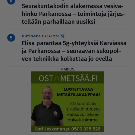
Seu­ra­kun­ta­ko­din ala­ker­rassa vesi­va­
hinko Par­ka­nossa – toi­min­toja jär­jes­
tel­lään par­hail­laan uusiksi
uutinen
6.8.2026 2.55
Elisa parantaa 5g-yhteyksiä Karviassa
ja Par­ka­nossa – seuraavan suku­pol­
ven tekniikka kolkuttaa jo ovella