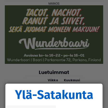
Luetuimmat
Tänään
Viikko
Kuukausi
uutinen
6.8.2026 9.15
Seu­ra­kun­ta­ko­din ala­ker­rassa vesi­va­
hinko Par­ka­nossa – toi­min­toja jär­jes­
tel­lään par­hail­laan uusiksi