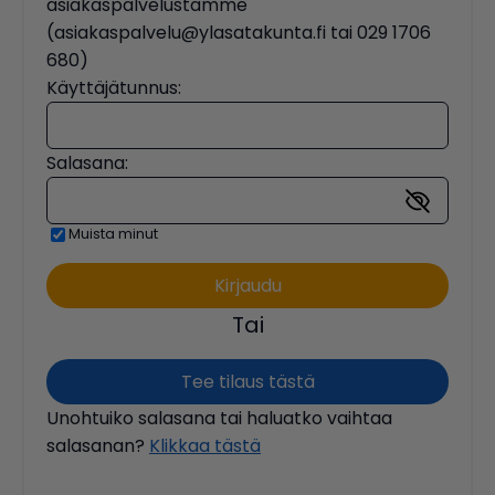
asiakaspalvelustamme
(asiakaspalvelu@ylasatakunta.fi tai 029 1706
680)
Käyttäjätunnus:
Salasana:
Muista minut
Tai
Tee tilaus tästä
Unohtuiko salasana tai haluatko vaihtaa
salasanan?
Klikkaa tästä