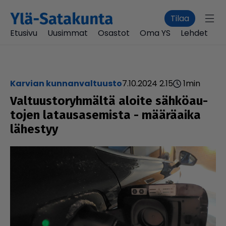
Tilaa
Etusivu
Uusimmat
Osastot
Oma YS
Lehdet
Karvian kunnanvaltuusto
7.10.2024 2.15
1
min
Val­tuus­to­ryh­mältä aloite säh­kö­au­
to­jen latau­sa­se­mista - määräaika
lähestyy