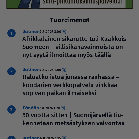
Tuoreimmat
uutinen
7.8.2026 3.00
Afrik­ka­lai­nen sikarutto tuli Kaakkois-
Suomeen – vil­li­si­ka­ha­vain­noista on
nyt syytä ilmoittaa myös täällä
uutinen
7.8.2026 2.55
Haluatko istua junassa rauhassa –
koodarien verk­ko­pal­velu vinkkaa
sopivan paikan ilmai­seksi
Tänään
7.8.2026 1.20
50 vuotta sitten | Suo­mi­jär­vellä tiu­
ken­ne­taan met­säs­tyk­sen valvontaa
uutinen
6.8.2026 9.15