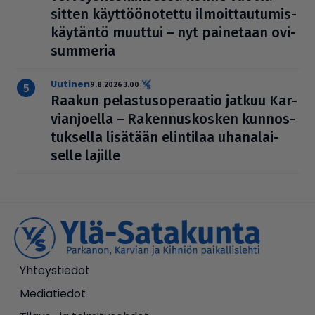
sitten käyt­töö­no­tettu ilmoit­tau­tu­mis­
käy­täntö muuttui – nyt painetaan ovi­
sum­me­ria
uutinen
9.8.2026 3.00
Raakun pelas­tu­so­pe­raa­tio jatkuu Kar­
vi­an­jo­ella – Raken­nus­kos­ken kun­nos­
tuk­sella lisätään elintilaa uha­na­lai­
selle lajille
Yhteystiedot
Mediatiedot