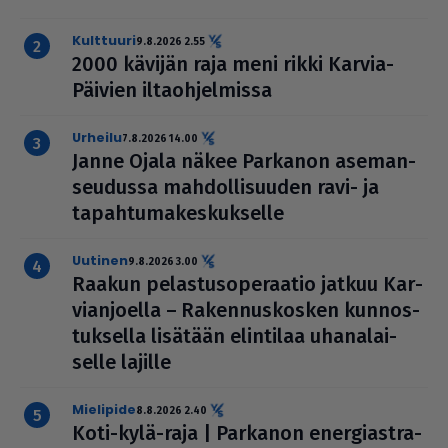
kulttuuri
9.8.2026 2.55
2000 kävijän raja meni rikki Karvia-
Päivien ilta­oh­jel­missa
urheilu
7.8.2026 14.00
Janne Ojala näkee Parkanon ase­man­
seu­dussa mah­dol­li­suu­den ravi- ja
tapah­tu­ma­kes­kuk­selle
uutinen
9.8.2026 3.00
Raakun pelas­tu­so­pe­raa­tio jatkuu Kar­
vi­an­jo­ella – Raken­nus­kos­ken kun­nos­
tuk­sella lisätään elintilaa uha­na­lai­
selle lajille
mielipide
8.8.2026 2.40
Koti-kylä-raja | Parkanon ener­gi­ast­ra­