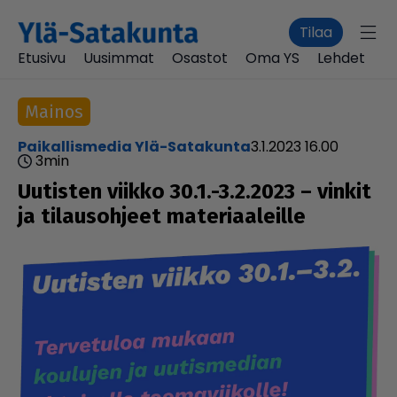
Tilaa
Etusivu
Uusimmat
Osastot
Oma YS
Lehdet
Mainos
Paikallismedia Ylä-Satakunta
3.1.2023 16.00
3
min
Uutisten viikko 30.1.-3.2.2023 – vinkit
ja tilau­soh­jeet mate­ri­aa­leille