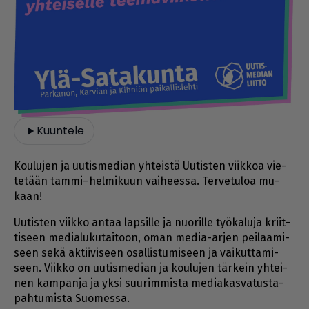
Kuuntele
Kou­lu­jen ja uu­tis­me­di­an yh­teis­tä Uu­tis­ten viik­koa vie­
te­tään tam­mi–hel­mi­kuun vai­hees­sa. Ter­ve­tu­loa mu­
kaan!
Uu­tis­ten viik­ko an­taa lap­sil­le ja nuo­ril­le työ­ka­lu­ja kriit­
ti­seen me­di­a­lu­ku­tai­toon, oman me­dia-ar­jen pei­laa­mi­
seen sekä ak­tii­vi­seen osal­lis­tu­mi­seen ja vai­kut­ta­mi­
seen. Viik­ko on uu­tis­me­di­an ja kou­lu­jen tär­kein yh­tei­
nen kam­pan­ja ja yk­si suu­rim­mis­ta me­di­a­kas­va­tus­ta­
pah­tu­mis­ta Suo­mes­sa.