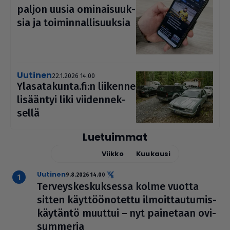
paljon uusia omi­nai­suuk­
sia ja toi­min­nal­li­suuk­sia
uutinen
22.1.2026 14.00
Yla­sa­ta­kunta.fi:n liikenne
lisääntyi liki vii­den­nek­
sellä
Luetuimmat
Tänään
Viikko
Kuukausi
uutinen
9.8.2026 14.00
Ter­veys­kes­kuk­sessa kolme vuotta
sitten käyt­töö­no­tettu ilmoit­tau­tu­mis­
käy­täntö muuttui – nyt painetaan ovi­
sum­me­ria