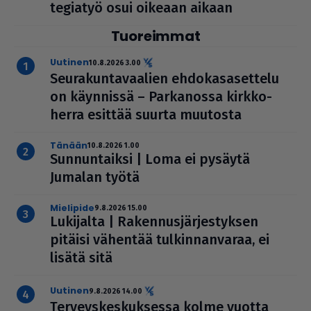
te­gi­a­työ osui oikeaan aikaan
Tuoreimmat
uutinen
10.8.2026 3.00
Seu­ra­kun­ta­vaa­lien ehdo­ka­sa­set­telu
on käynnissä – Par­ka­nossa kirk­ko­
herra esittää suurta muutosta
Tänään
10.8.2026 1.00
Sun­nun­taiksi | Loma ei pysäytä
Jumalan työtä
mielipide
9.8.2026 15.00
Lukijalta | Raken­nus­jär­jes­tyk­sen
pitäisi vähentää tul­kin­nan­va­raa, ei
lisätä sitä
uutinen
9.8.2026 14.00
Ter­veys­kes­kuk­sessa kolme vuotta