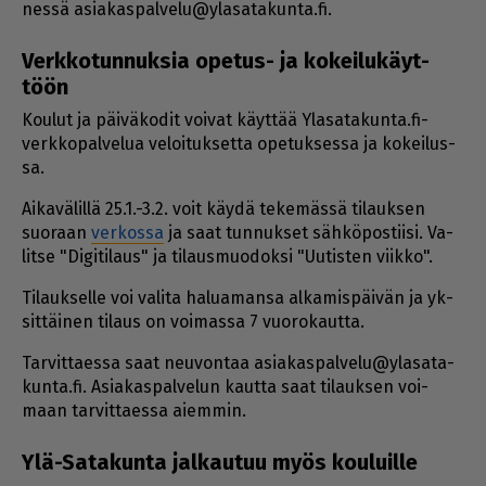
nes­sä asi­a­kas­pal­ve­lu@yla­sa­ta­kun­ta.fi.
Verk­ko­tun­nuk­sia opetus- ja kokei­lu­käyt­
töön
Kou­lut ja päi­vä­ko­dit voi­vat käyt­tää Yla­sa­ta­kun­ta.fi-
verk­ko­pal­ve­lua ve­loi­tuk­set­ta ope­tuk­ses­sa ja ko­kei­lus­
sa.
Ai­ka­vä­lil­lä 25.1.-3.2. voit käy­dä te­ke­mäs­sä ti­lauk­sen
suo­raan
ver­kos­sa
ja saat tun­nuk­set säh­kö­pos­tii­si. Va­
lit­se "Di­gi­ti­laus" ja ti­laus­muo­dok­si "Uu­tis­ten viik­ko".
Ti­lauk­sel­le voi va­li­ta ha­lu­a­man­sa al­ka­mis­päi­vän ja yk­
sit­täi­nen ti­laus on voi­mas­sa 7 vuo­ro­kaut­ta.
Tar­vit­ta­es­sa saat neu­von­taa asi­a­kas­pal­ve­lu@yla­sa­ta­
kun­ta.fi. Asi­a­kas­pal­ve­lun kaut­ta saat ti­lauk­sen voi­
maan tar­vit­ta­es­sa ai­em­min.
Ylä-Satakunta jalkautuu myös kouluille