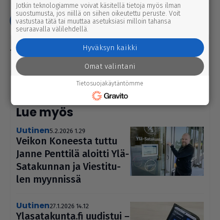
Jotkin teknologiamme voivat käsitellä tietoja myös ilman
suostumusta, jos niillä on siihen oikeutettu peruste. Voit
Jaa
Yhteys toimitukseen
vastustaa tätä tai muuttaa asetuksiasi milloin tahansa
seuraavalla välilehdellä.
Hyväksyn kaikki
Omat valintani
Paikallismedia Ylä-Satakunta
Tietosuojakäytäntömme
Lue myös
uutinen
5.2.2026 1.29
Veikon Koneesta tuttu
Janne Penttilä aloitti Ylä-
Sata­kun­nan ja Vies­ti­tu­
len myynnissä
uutinen
27.1.2026 14.12
Yla­sa­ta­kunta.fi uudistui –