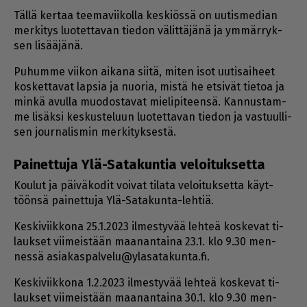
Täl­lä ker­taa tee­ma­vii­kol­la kes­ki­ös­sä on uu­tis­me­di­an
mer­ki­tys luo­tet­ta­van tie­don vä­lit­tä­jä­nä ja ym­mär­ryk­
sen li­sää­jä­nä.
Pu­hum­me vii­kon ai­ka­na sii­tä, mi­ten isot uu­ti­sai­heet
kos­ket­ta­vat lap­sia ja nuo­ria, mis­tä he et­si­vät tie­toa ja
min­kä avul­la muo­dos­ta­vat mie­li­pi­teen­sä. Kan­nus­tam­
me li­säk­si kes­kus­te­luun luo­tet­ta­van tie­don ja vas­tuul­li­
sen jour­na­lis­min mer­ki­tyk­ses­tä.
Pai­net­tuja Ylä-Sata­kun­tia veloi­tuk­setta
Kou­lut ja päi­vä­ko­dit voi­vat ti­la­ta ve­loi­tuk­set­ta käyt­
töön­sä pai­net­tu­ja Ylä-Sa­ta­kun­ta-leh­tiä.
Kes­ki­viik­ko­na 25.1.2023 il­mes­ty­vää leh­teä kos­ke­vat ti­
lauk­set vii­meis­tään maa­nan­tai­na 23.1. klo 9.30 men­
nes­sä asi­a­kas­pal­ve­lu@yla­sa­ta­kun­ta.fi.
Kes­ki­viik­ko­na 1.2.2023 il­mes­ty­vää leh­teä kos­ke­vat ti­
lauk­set vii­meis­tään maa­nan­tai­na 30.1. klo 9.30 men­