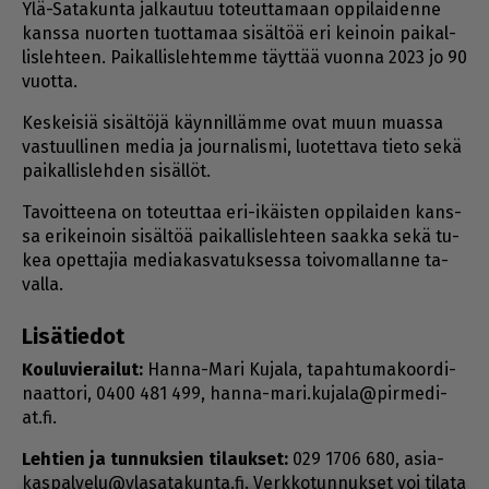
Ylä-Sa­ta­kun­ta jal­kau­tuu to­teut­ta­maan op­pi­lai­den­ne
kans­sa nuor­ten tuot­ta­maa si­säl­töä eri kei­noin pai­kal­
lis­leh­teen. Pai­kal­lis­leh­tem­me täyt­tää vuon­na 2023 jo 90
vuot­ta.
Kes­kei­siä si­säl­tö­jä käyn­nil­läm­me ovat muun mu­as­sa
vas­tuul­li­nen me­dia ja jour­na­lis­mi, luo­tet­ta­va tie­to sekä
pai­kal­lis­leh­den si­säl­löt.
Ta­voit­tee­na on to­teut­taa eri-ikäis­ten op­pi­lai­den kans­
sa eri­kei­noin si­säl­töä pai­kal­lis­leh­teen saak­ka sekä tu­
kea opet­ta­jia me­di­a­kas­va­tuk­ses­sa toi­vo­mal­lan­ne ta­
val­la.
Lisä­tie­dot
Kou­lu­vie­rai­lut:
Han­na-Mari Ku­ja­la, ta­pah­tu­ma­koor­di­
naat­to­ri, 0400 481 499, han­na-mari.ku­ja­la@pir­me­di­
at.fi.
Leh­tien ja tun­nuk­sien ti­lauk­set:
029 1706 680, asi­a­
kas­pal­ve­lu@yla­sa­ta­kun­ta.fi. Verk­ko­tun­nuk­set voi ti­la­ta