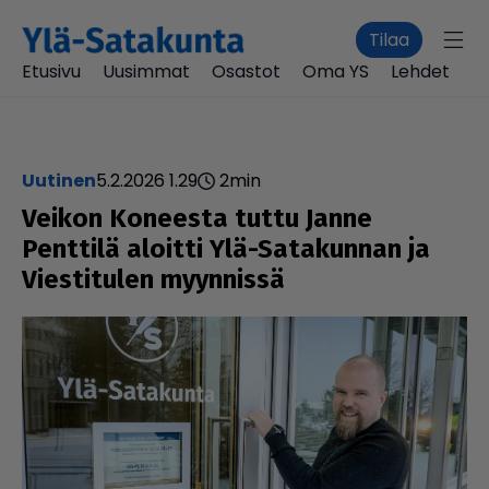
Tilaa
Etusivu
Uusimmat
Osastot
Oma YS
Lehdet
uutinen
5.2.2026 1.29
2
min
Veikon Koneesta tuttu Janne
Penttilä aloitti Ylä-Sata­kun­nan ja
Vies­ti­tu­len myynnissä