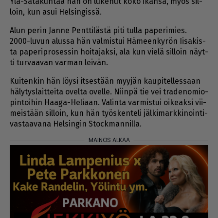
Ylä-Sa­ta­kun­taa hän on lu­ke­nut koko ikän­sä, myös sil­
loin, kun asui Hel­sin­gis­sä.
Alun pe­rin Jan­ne Pent­ti­läs­tä piti tul­la pa­pe­ri­mies.
2000-lu­vun alus­sa hän val­mis­tui Hä­meen­ky­rön Ii­sa­kis­
ta pa­pe­rip­ro­ses­sin hoi­ta­jak­si, ala kun vie­lä sil­loin näyt­
ti tur­vaa­van var­man lei­vän.
Kui­ten­kin hän löy­si it­ses­tään myy­jän kau­pi­tel­les­saan
hä­ly­tys­lait­tei­ta ovel­ta ovel­le. Niin­pä tie vei tra­de­no­mi­o­
pin­toi­hin Haa­ga-He­li­aan. Va­lin­ta var­mis­tui oi­ke­ak­si vii­
meis­tään sil­loin, kun hän työs­ken­te­li jäl­ki­mark­ki­noin­ti­
vas­taa­va­na Hel­sin­gin Stock­man­nil­la.