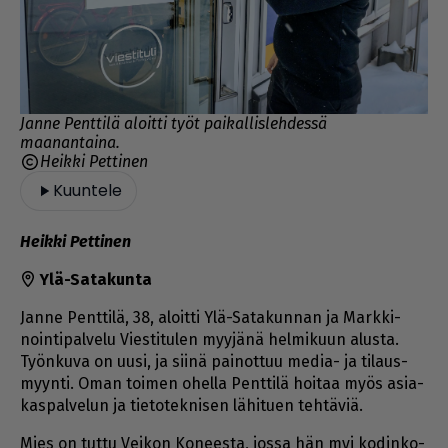
Janne Penttilä aloitti työt paikallislehdessä
maanantaina.
Heikki Pettinen
Kuuntele
Heik­ki Pet­ti­nen
Ylä-Sa­ta­kun­ta
Jan­ne Pent­ti­lä, 38, aloit­ti Ylä-Sa­ta­kun­nan ja Mark­ki­
noin­ti­pal­ve­lu Vies­ti­tu­len myy­jä­nä hel­mi­kuun alus­ta.
Työn­ku­va on uu­si, ja sii­nä pai­not­tuu me­dia- ja ti­laus­
myyn­ti. Oman toi­men ohel­la Pent­ti­lä hoi­taa myös asi­a­
kas­pal­ve­lun ja tie­to­tek­ni­sen lä­hi­tu­en teh­tä­viä.
Mies on tut­tu Vei­kon Ko­nees­ta, jos­sa hän myi ko­din­ko­