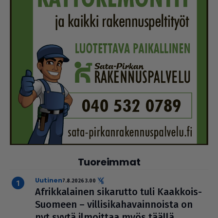
Tuoreimmat
uutinen
7.8.2026 3.00
Afrik­ka­lai­nen sikarutto tuli Kaakkois-
Suomeen – vil­li­si­ka­ha­vain­noista on
nyt syytä ilmoittaa myös täällä