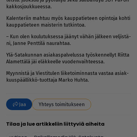
kak­kos­jouk­ku­ees­sa.
Ka­len­te­riin mah­tuu myös kaup­pa­tie­teen opin­to­ja koh­ti
kaup­pa­tie­teen mais­te­rin tut­kin­toa.
– Kun olen kou­lu­tuk­ses­sa jää­nyt vä­hän jäl­keen vel­jis­tä­
ni, Jan­ne Pent­ti­lä nau­rah­taa.
Ylä-Sa­ta­kun­nan asi­a­kas­pal­ve­lus­sa työs­ken­nel­lyt Riit­ta
Ala­met­tä­lä jäi eläk­keel­le vuo­den­vaih­tees­sa.
Myyn­nis­tä ja Vies­ti­tu­len lii­ke­toi­min­nas­ta vas­taa asi­ak­
kuus­pääl­lik­kö-tuot­ta­ja Mar­ko Huh­ta.
Jaa
Yhteys toimitukseen