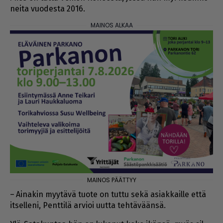
nei­ta vuo­des­ta 2016.
– Ai­na­kin myy­tä­vä tuo­te on tut­tu sekä asi­ak­kail­le et­tä
it­sel­le­ni, Pent­ti­lä ar­vi­oi uut­ta teh­tä­vään­sä.