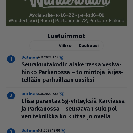
Luetuimmat
Tänään
Viikko
Kuukausi
uutinen
6.8.2026 9.15
Seu­ra­kun­ta­ko­din ala­ker­rassa vesi­va­
hinko Par­ka­nossa – toi­min­toja jär­jes­
tel­lään par­hail­laan uusiksi
uutinen
6.8.2026 2.55
Elisa parantaa 5g-yhteyksiä Karviassa
ja Par­ka­nossa – seuraavan suku­pol­
ven tekniikka kolkuttaa jo ovella
uutinen
5.8.2026 12.00