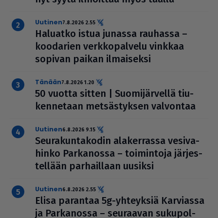
uutinen
7.8.2026 2.55
Haluatko istua junassa rauhassa –
koodarien verk­ko­pal­velu vinkkaa
sopivan paikan ilmai­seksi
Tänään
7.8.2026 1.20
50 vuotta sitten | Suo­mi­jär­vellä tiu­
ken­ne­taan met­säs­tyk­sen valvontaa
uutinen
6.8.2026 9.15
Seu­ra­kun­ta­ko­din ala­ker­rassa vesi­va­
hinko Par­ka­nossa – toi­min­toja jär­jes­
tel­lään par­hail­laan uusiksi
uutinen
6.8.2026 2.55
Elisa parantaa 5g-yhteyksiä Karviassa
ja Par­ka­nossa – seuraavan suku­pol­