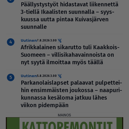
Pääl­lys­tys­työt hidas­ta­vat lii­ken­nettä
3-tiellä Ikaa­lis­ten suunnalla – syys­
kuussa uutta pintaa Kui­vas­jär­ven
suunnalle
uutinen
7.8.2026 3.00
Afrik­ka­lai­nen sikarutto tuli Kaakkois-
Suomeen – vil­li­si­ka­ha­vain­noista on
nyt syytä ilmoittaa myös täällä
uutinen
5.8.2026 3.00
Par­ka­no­lais­lap­set palaavat pul­pet­tei­
hin ensim­mäis­ten joukossa – naa­pu­ri­
kun­nassa kesäloma jatkuu lähes
viikon pidempään