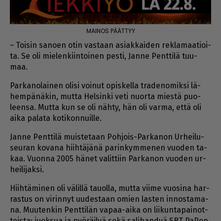
– Toi­sin sa­no­en otin vas­taan asi­ak­kai­den rek­la­maa­ti­oi­
ta. Se oli mie­len­kiin­toi­nen pes­ti, Jan­ne Pent­ti­lä tuu­
maa.
Par­ka­no­lai­nen oli­si voi­nut opis­kel­la tra­de­no­mik­si lä­
hem­pä­nä­kin, mut­ta Hel­sin­ki veti nuor­ta mies­tä puo­
leen­sa. Mut­ta kun se oli näh­ty, hän oli var­ma, et­tä oli
ai­ka pa­la­ta ko­ti­kon­nuil­le.
Jan­ne Pent­ti­lä muis­te­taan Poh­jois-Par­ka­non Ur­hei­lu­
seu­ran ko­va­na hiih­tä­jä­nä pa­rin­kym­me­nen vuo­den ta­
kaa. Vuon­na 2005 hä­net va­lit­tiin Par­ka­non vuo­den ur­
hei­li­jak­si.
Hiih­tä­mi­nen oli vä­lil­lä tau­ol­la, mut­ta vii­me vuo­si­na har­
ras­tus on vi­rin­nyt uu­des­taan omien las­ten in­nos­ta­ma­
na. Muu­ten­kin Pent­ti­län va­paa-ai­ka on lii­kun­ta­pai­not­
teis­ta: juok­sua ja pyö­räi­lyä sekä sa­li­ban­dyä SBT Pa­Pon