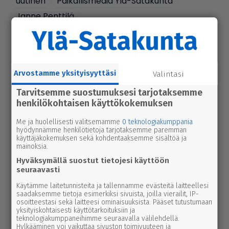
uutinen
Paikallismedia Ylä-Satakunta
Janne Penttilä
Ylä-Satakunnan Sanomalehti Oy
Markkinointipalvelu Viestituli
Marko Huhta
media
Parkano
Karvia
Kihniö
Arvostamme yksityisyyttäsi
Valintasi
Tarvitsemme suostumuksesi tarjotaksemme
Lue myös
henkilökohtaisen käyttökokemuksen
pääkirjoitus
Me ja huolellisesti valitsemamme
0 teknologiakumppania
31.12.2025 1.50
hyödynnämme henkilötietoja tarjotaksemme paremman
Pää­kir­joi­tus | Pai­kal­lis­
käyttäjäkokemuksen sekä kohdentaaksemme sisältöä ja
leh­destä pai­kal­lis­me­di­
mainoksia.
aksi – tavoit­ta­vuu­desta
Hyväksymällä suostut tietojesi käyttöön
seuraavasti
jo puolet tulee verkon
kautta
Käytämme laitetunnisteita ja tallennamme evästeitä laitteellesi
saadaksemme tietoja esimerkiksi sivuista, joilla vierailit, IP-
osoitteestasi sekä laitteesi ominaisuuksista. Pääset tutustumaan
yksityiskohtaisesti käyttötarkoituksiin ja
Ylä-Satakunnan
teknologiakumppaneihimme seuraavalla välilehdellä.
Sanomalehti Oy
Hylkääminen voi vaikuttaa sivuston toimivuuteen ja