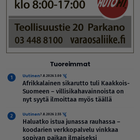
Tuoreimmat
uutinen
7.8.2026 3.00
Afrik­ka­lai­nen sikarutto tuli Kaakkois-
Suomeen – vil­li­si­ka­ha­vain­noista on
nyt syytä ilmoittaa myös täällä
uutinen
7.8.2026 2.55
Haluatko istua junassa rauhassa –
koodarien verk­ko­pal­velu vinkkaa
sopivan paikan ilmai­seksi