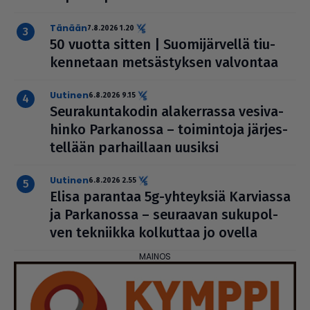
Tänään
7.8.2026 1.20
50 vuotta sitten | Suo­mi­jär­vellä tiu­
ken­ne­taan met­säs­tyk­sen valvontaa
uutinen
6.8.2026 9.15
Seu­ra­kun­ta­ko­din ala­ker­rassa vesi­va­
hinko Par­ka­nossa – toi­min­toja jär­jes­
tel­lään par­hail­laan uusiksi
uutinen
6.8.2026 2.55
Elisa parantaa 5g-yhteyksiä Karviassa
ja Par­ka­nossa – seuraavan suku­pol­
ven tekniikka kolkuttaa jo ovella