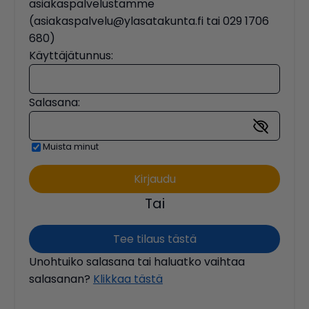
asiakaspalvelustamme
(asiakaspalvelu@ylasatakunta.fi tai 029 1706
680)
Käyttäjätunnus:
Salasana:
Muista minut
Tai
Tee tilaus tästä
Unohtuiko salasana tai haluatko vaihtaa
salasanan?
Klikkaa tästä