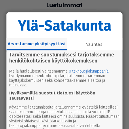
Luetuimmat
Tänään
Viikko
Kuukausi
uutinen
6.8.2026 9.15
Seu­ra­kun­ta­ko­din ala­ker­rassa vesi­va­
hinko Par­ka­nossa – toi­min­toja jär­jes­
Arvostamme yksityisyyttäsi
Valintasi
tel­lään par­hail­laan uusiksi
Tarvitsemme suostumuksesi tarjotaksemme
henkilökohtaisen käyttökokemuksen
uutinen
6.8.2026 2.55
Elisa parantaa 5g-yhteyksiä Karviassa
Me ja huolellisesti valitsemamme
0 teknologiakumppania
ja Par­ka­nossa – seuraavan suku­pol­
hyödynnämme henkilötietoja tarjotaksemme paremman
käyttäjäkokemuksen sekä kohdentaaksemme sisältöä ja
ven tekniikka kolkuttaa jo ovella
mainoksia.
Hyväksymällä suostut tietojesi käyttöön
uutinen
5.8.2026 12.00
seuraavasti
Pääl­lys­tys­työt hidas­ta­vat lii­ken­nettä
Käytämme laitetunnisteita ja tallennamme evästeitä laitteellesi
3-tiellä Ikaa­lis­ten suunnalla – syys­
saadaksemme tietoja esimerkiksi sivuista, joilla vierailit, IP-
osoitteestasi sekä laitteesi ominaisuuksista. Pääset tutustumaan
kuussa uutta pintaa Kui­vas­jär­ven
yksityiskohtaisesti käyttötarkoituksiin ja
suunnalle
teknologiakumppaneihimme seuraavalla välilehdellä.