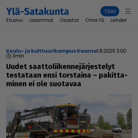
Tilaa
Etusivu
Uusimmat
Osastot
Oma YS
Lehdet
Koulu- ja kulttuurikampus Kaarna
1.8.2025 3.00
3
min
Uudet saat­to­lii­ken­ne­jär­jes­te­lyt
testataan ensi torstaina – pakit­ta­
mi­nen ei ole suotavaa