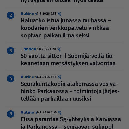
uutinen
7.8.2026 2.55
Haluatko istua junassa rauhassa –
koodarien verk­ko­pal­velu vinkkaa
sopivan paikan ilmai­seksi
Tänään
7.8.2026 1.20
50 vuotta sitten | Suo­mi­jär­vellä tiu­
ken­ne­taan met­säs­tyk­sen valvontaa
uutinen
6.8.2026 9.15
Seu­ra­kun­ta­ko­din ala­ker­rassa vesi­va­
hinko Par­ka­nossa – toi­min­toja jär­jes­
tel­lään par­hail­laan uusiksi
uutinen
6.8.2026 2.55
Elisa parantaa 5g-yhteyksiä Karviassa
ja Par­ka­nossa – seuraavan suku­pol­