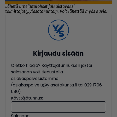
Lähetä urheilutulokset julkaistavaksi
toimittajat@ylasatakunta.fi. Voit lähettää myös kuvia.
Kirjaudu sisään
Oletko tilaaja? Käyttäjätunnuksen ja/tai
salasanan voit tiedustella
asiakaspalvelustamme
(asiakaspalvelu@ylasatakunta.fi tai 029 1706
680)
Käyttäjätunnus:
Salasana: