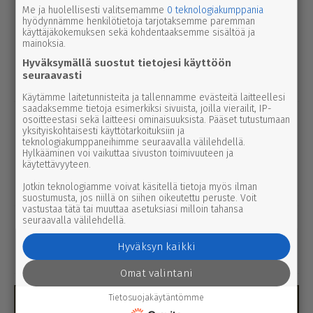
Me ja huolellisesti valitsemamme
0 teknologiakumppania
uutinen
5.8.2026 12.00
hyödynnämme henkilötietoja tarjotaksemme paremman
Pääl­lys­tys­työt hidas­ta­vat lii­ken­nettä
käyttäjäkokemuksen sekä kohdentaaksemme sisältöä ja
mainoksia.
3-tiellä Ikaa­lis­ten suunnalla – syys­
Hyväksymällä suostut tietojesi käyttöön
kuussa uutta pintaa Kui­vas­jär­ven
seuraavasti
suunnalle
Käytämme laitetunnisteita ja tallennamme evästeitä laitteellesi
saadaksemme tietoja esimerkiksi sivuista, joilla vierailit, IP-
uutinen
5.8.2026 3.00
osoitteestasi sekä laitteesi ominaisuuksista. Pääset tutustumaan
Par­ka­no­lais­lap­set palaavat pul­pet­tei­
yksityiskohtaisesti käyttötarkoituksiin ja
teknologiakumppaneihimme seuraavalla välilehdellä.
hin ensim­mäis­ten joukossa – naa­pu­ri­
Hylkääminen voi vaikuttaa sivuston toimivuuteen ja
käytettävyyteen.
kun­nassa kesäloma jatkuu lähes
viikon pidempään
Jotkin teknologiamme voivat käsitellä tietoja myös ilman
suostumusta, jos niillä on siihen oikeutettu peruste. Voit
vastustaa tätä tai muuttaa asetuksiasi milloin tahansa
seuraavalla välilehdellä.
pääkirjoitus
5.8.2026 1.50
1. pää­kir­joi­tus | Säh­kö­verkko sai kun­
Hyväksyn kaikki
nal­li­sen omistajan
Omat valintani
Tietosuojakäytäntömme