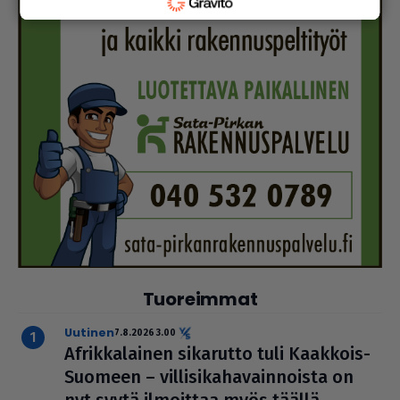
Tuoreimmat
uutinen
7.8.2026 3.00
Afrik­ka­lai­nen sikarutto tuli Kaakkois-
Suomeen – vil­li­si­ka­ha­vain­noista on
nyt syytä ilmoittaa myös täällä