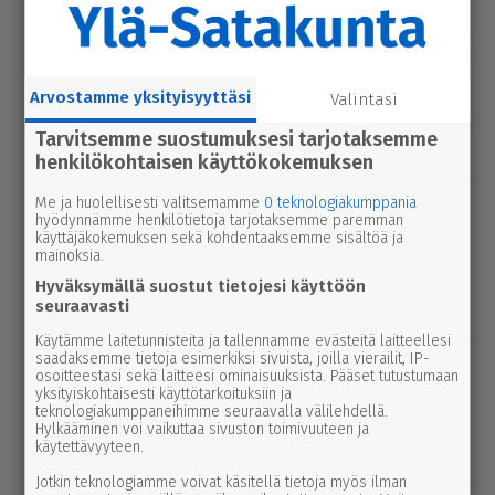
tel­lään par­hail­laan uusiksi
uutinen
6.8.2026 2.55
Elisa parantaa 5g-yhteyksiä Karviassa
Arvostamme yksityisyyttäsi
Valintasi
ja Par­ka­nossa – seuraavan suku­pol­
Tarvitsemme suostumuksesi tarjotaksemme
ven tekniikka kolkuttaa jo ovella
henkilökohtaisen käyttökokemuksen
Me ja huolellisesti valitsemamme
0 teknologiakumppania
uutinen
5.8.2026 12.00
hyödynnämme henkilötietoja tarjotaksemme paremman
Pääl­lys­tys­työt hidas­ta­vat lii­ken­nettä
käyttäjäkokemuksen sekä kohdentaaksemme sisältöä ja
3-tiellä Ikaa­lis­ten suunnalla – syys­
mainoksia.
kuussa uutta pintaa Kui­vas­jär­ven
Hyväksymällä suostut tietojesi käyttöön
seuraavasti
suunnalle
Käytämme laitetunnisteita ja tallennamme evästeitä laitteellesi
saadaksemme tietoja esimerkiksi sivuista, joilla vierailit, IP-
uutinen
7.8.2026 3.00
osoitteestasi sekä laitteesi ominaisuuksista. Pääset tutustumaan
Afrik­ka­lai­nen sikarutto tuli Kaakkois-
yksityiskohtaisesti käyttötarkoituksiin ja
teknologiakumppaneihimme seuraavalla välilehdellä.
Suomeen – vil­li­si­ka­ha­vain­noista on
Hylkääminen voi vaikuttaa sivuston toimivuuteen ja
käytettävyyteen.
nyt syytä ilmoittaa myös täällä
Jotkin teknologiamme voivat käsitellä tietoja myös ilman