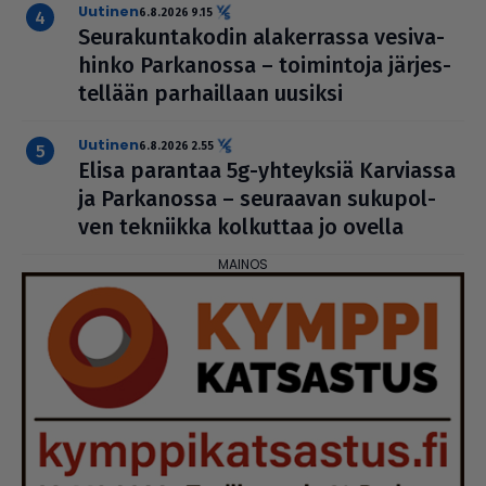
uutinen
6.8.2026 9.15
Seu­ra­kun­ta­ko­din ala­ker­rassa vesi­va­
hinko Par­ka­nossa – toi­min­toja jär­jes­
tel­lään par­hail­laan uusiksi
uutinen
6.8.2026 2.55
Elisa parantaa 5g-yhteyksiä Karviassa
ja Par­ka­nossa – seuraavan suku­pol­
ven tekniikka kolkuttaa jo ovella