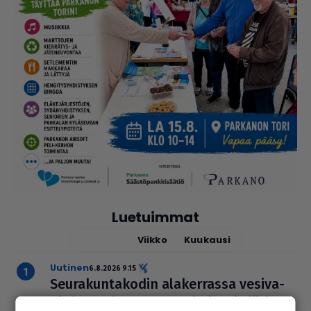
Luetuimmat
Tänään
Viikko
Kuukausi
uutinen
6.8.2026 9.15
Seu­ra­kun­ta­ko­din ala­ker­rassa vesi­va­
hinko Par­ka­nossa – toi­min­toja jär­jes­