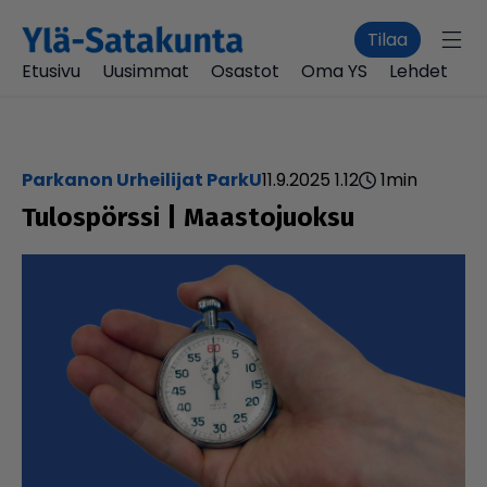
Tilaa
Etusivu
Uusimmat
Osastot
Oma YS
Lehdet
Parkanon Urheilijat ParkU
11.9.2025 1.12
1
min
Tulos­pörssi | Maas­to­juoksu