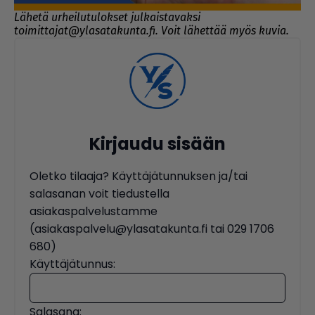
Lähetä urheilutulokset julkaistavaksi
toimittajat@ylasatakunta.fi. Voit lähettää myös kuvia.
Kirjaudu sisään
Oletko tilaaja? Käyttäjätunnuksen ja/tai
salasanan voit tiedustella
asiakaspalvelustamme
(asiakaspalvelu@ylasatakunta.fi tai 029 1706
680)
Käyttäjätunnus:
Salasana: