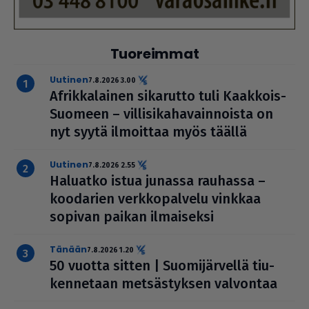
Tuoreimmat
uutinen
7.8.2026 3.00
Afrik­ka­lai­nen sikarutto tuli Kaakkois-
Suomeen – vil­li­si­ka­ha­vain­noista on
nyt syytä ilmoittaa myös täällä
uutinen
7.8.2026 2.55
Haluatko istua junassa rauhassa –
koodarien verk­ko­pal­velu vinkkaa
sopivan paikan ilmai­seksi
Tänään
7.8.2026 1.20
50 vuotta sitten | Suo­mi­jär­vellä tiu­
ken­ne­taan met­säs­tyk­sen valvontaa