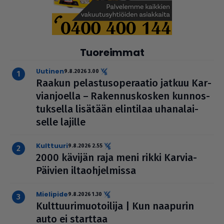
Tuoreimmat
uutinen
9.8.2026 3.00
Raakun pelas­tu­so­pe­raa­tio jatkuu Kar­
vi­an­jo­ella – Raken­nus­kos­ken kun­nos­
tuk­sella lisätään elintilaa uha­na­lai­
selle lajille
kulttuuri
9.8.2026 2.55
2000 kävijän raja meni rikki Karvia-
Päivien ilta­oh­jel­missa
mielipide
9.8.2026 1.30
Kult­tuu­ri­muo­toi­lija | Kun naapurin
auto ei starttaa