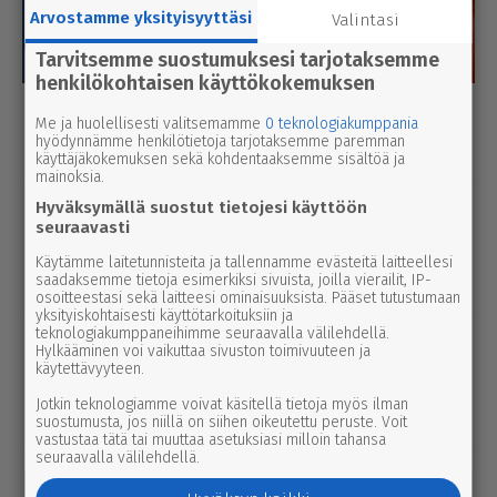
Arvostamme yksityisyyttäsi
Valintasi
Tarvitsemme suostumuksesi tarjotaksemme
henkilökohtaisen käyttökokemuksen
Luetuimmat
Me ja huolellisesti valitsemamme
0 teknologiakumppania
hyödynnämme henkilötietoja tarjotaksemme paremman
Tänään
Viikko
Kuukausi
käyttäjäkokemuksen sekä kohdentaaksemme sisältöä ja
mainoksia.
uutinen
8.8.2026 2.55
Hyväksymällä suostut tietojesi käyttöön
Syyttäjä ei nosta syytettä Parkanon
seuraavasti
kal­ja­ko­hussa – luo­tet­ta­vaa kuvaa
Käytämme laitetunnisteita ja tallennamme evästeitä laitteellesi
saadaksemme tietoja esimerkiksi sivuista, joilla vierailit, IP-
tapah­tu­mien kulusta ei syntynyt
osoitteestasi sekä laitteesi ominaisuuksista. Pääset tutustumaan
yksityiskohtaisesti käyttötarkoituksiin ja
teknologiakumppaneihimme seuraavalla välilehdellä.
urheilu
7.8.2026 14.00
Hylkääminen voi vaikuttaa sivuston toimivuuteen ja
Janne Ojala näkee Parkanon ase­man­
käytettävyyteen.
seu­dussa mah­dol­li­suu­den ravi- ja
Jotkin teknologiamme voivat käsitellä tietoja myös ilman
tapah­tu­ma­kes­kuk­selle
suostumusta, jos niillä on siihen oikeutettu peruste. Voit
vastustaa tätä tai muuttaa asetuksiasi milloin tahansa
seuraavalla välilehdellä.
uutinen
8.8.2026 3.00