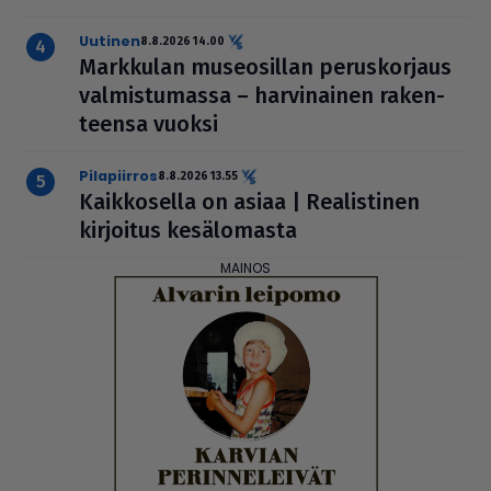
uutinen
8.8.2026 14.00
Markkulan muse­o­sil­lan perus­kor­jaus
val­mis­tu­massa – har­vi­nai­nen raken­
teensa vuoksi
pilapiirros
8.8.2026 13.55
Kaik­ko­sella on asiaa | Rea­lis­ti­nen
kirjoitus kesä­lo­masta