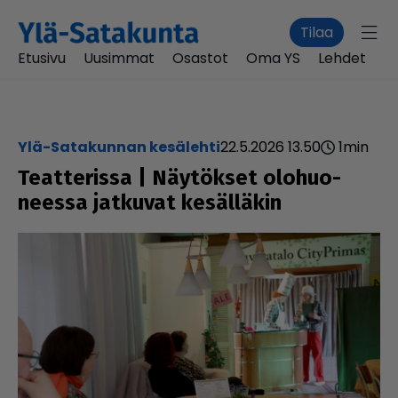
Tilaa
Etusivu
Uusimmat
Osastot
Oma YS
Lehdet
Ylä-Satakunnan kesälehti
22.5.2026 13.50
1
min
Teat­te­rissa | Näytökset olo­huo­
neessa jatkuvat kesäl­lä­kin