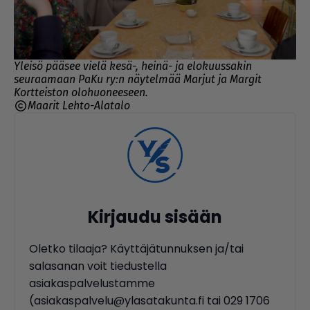
Yleisö pääsee vielä kesä-, heinä- ja elokuussakin
seuraamaan PaKu ry:n näytelmää Marjut ja Margit
Kortteiston olohuoneeseen.
Maarit Lehto-Alatalo
Kirjaudu sisään
Oletko tilaaja? Käyttäjätunnuksen ja/tai
salasanan voit tiedustella
asiakaspalvelustamme
(asiakaspalvelu@ylasatakunta.fi tai 029 1706