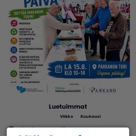
Luetuimmat
Tänään
Viikko
Kuukausi
urheilu
7.8.2026 14.00
Janne Ojala näkee Parkanon ase­man­