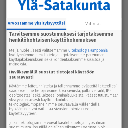
seu­dussa mah­dol­li­suu­den ravi- ja
tapah­tu­ma­kes­kuk­selle
Arvostamme yksityisyyttäsi
Valintasi
uutinen
7.8.2026 3.00
Tarvitsemme suostumuksesi tarjotaksemme
Afrik­ka­lai­nen sikarutto tuli Kaakkois-
henkilökohtaisen käyttökokemuksen
Suomeen – vil­li­si­ka­ha­vain­noista on
nyt syytä ilmoittaa myös täällä
Me ja huolellisesti valitsemamme
0 teknologiakumppania
hyödynnämme henkilötietoja tarjotaksemme paremman
käyttäjäkokemuksen sekä kohdentaaksemme sisältöä ja
uutinen
6.8.2026 9.15
mainoksia.
Seu­ra­kun­ta­ko­din ala­ker­rassa vesi­va­
Hyväksymällä suostut tietojesi käyttöön
hinko Par­ka­nossa – toi­min­toja jär­jes­
seuraavasti
tel­lään par­hail­laan uusiksi
Käytämme laitetunnisteita ja tallennamme evästeitä laitteellesi
saadaksemme tietoja esimerkiksi sivuista, joilla vierailit, IP-
osoitteestasi sekä laitteesi ominaisuuksista. Pääset tutustumaan
uutinen
6.8.2026 2.55
yksityiskohtaisesti käyttötarkoituksiin ja
Elisa parantaa 5g-yhteyksiä Karviassa
teknologiakumppaneihimme seuraavalla välilehdellä.
Hylkääminen voi vaikuttaa sivuston toimivuuteen ja
ja Par­ka­nossa – seuraavan suku­pol­
käytettävyyteen.
ven tekniikka kolkuttaa jo ovella
Jotkin teknologiamme voivat käsitellä tietoja myös ilman
suostumusta, jos niillä on siihen oikeutettu peruste. Voit