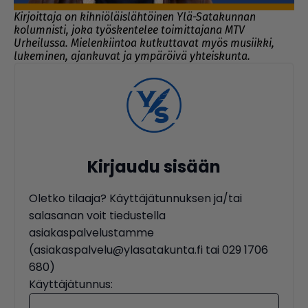
Kirjoittaja on kihniöläislähtöinen Ylä-Satakunnan
kolumnisti, joka työskentelee toimittajana MTV
Urheilussa. Mielenkiintoa kutkuttavat myös musiikki,
lukeminen, ajankuvat ja ympäröivä yhteiskunta.
Kirjaudu sisään
Oletko tilaaja? Käyttäjätunnuksen ja/tai
salasanan voit tiedustella
asiakaspalvelustamme
(asiakaspalvelu@ylasatakunta.fi tai 029 1706
680)
Käyttäjätunnus: