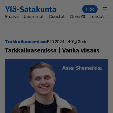
Tilaa
Etusivu
Uusimmat
Osastot
Oma YS
Lehdet
Tarkkailuasemissa
6.10.2024 1.40
3
min
Tark­kai­lu­a­se­missa | Vanha viisaus