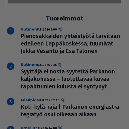
Tuoreimmat
uutinen
8.8.2026 3.00
Pie­no­sak­kai­den yhteis­työtä tarvitaan
edelleen Lep­pä­kos­kessa, tuumivat
Jukka Vesanto ja Esa Talonen
uutinen
8.8.2026 2.55
Syyttäjä ei nosta syytettä Parkanon
kal­ja­ko­hussa – luo­tet­ta­vaa kuvaa
tapah­tu­mien kulusta ei syntynyt
mielipide
8.8.2026 2.40
Koti-kylä-raja | Parkanon ener­gi­ast­ra­
te­gi­a­työ osui oikeaan aikaan
urheilu
7.8.2026 14.00