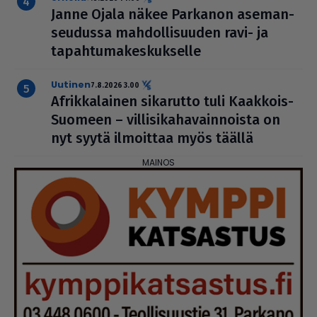
Janne Ojala näkee Parkanon ase­man­
seu­dussa mah­dol­li­suu­den ravi- ja
tapah­tu­ma­kes­kuk­selle
uutinen
7.8.2026 3.00
Afrik­ka­lai­nen sikarutto tuli Kaakkois-
Suomeen – vil­li­si­ka­ha­vain­noista on
nyt syytä ilmoittaa myös täällä