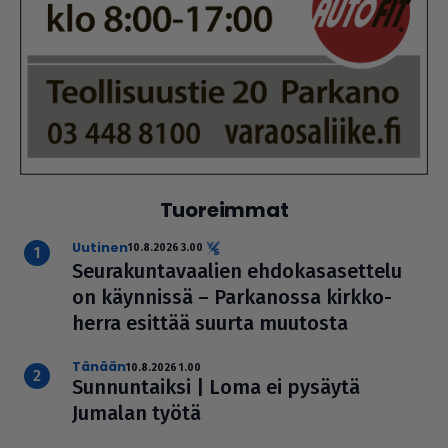
Tuoreimmat
uutinen
10.8.2026 3.00
Seu­ra­kun­ta­vaa­lien ehdo­ka­sa­set­telu
on käynnissä – Par­ka­nossa kirk­ko­
herra esittää suurta muutosta
Tänään
10.8.2026 1.00
Sun­nun­taiksi | Loma ei pysäytä
Jumalan työtä