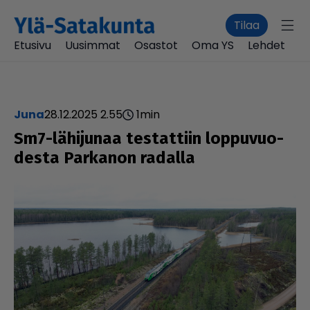
Tilaa
Etusivu
Uusimmat
Osastot
Oma YS
Lehdet
juna
28.12.2025 2.55
1
min
Sm7-lähijunaa tes­tat­tiin lop­pu­vuo­
desta Parkanon radalla