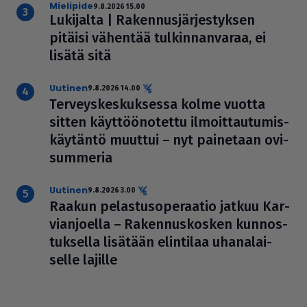
mielipide
9.8.2026 15.00
Lukijalta | Raken­nus­jär­jes­tyk­sen
pitäisi vähentää tul­kin­nan­va­raa, ei
lisätä sitä
uutinen
9.8.2026 14.00
Ter­veys­kes­kuk­sessa kolme vuotta
sitten käyt­töö­no­tettu ilmoit­tau­tu­mis­
käy­täntö muuttui – nyt painetaan ovi­
sum­me­ria
uutinen
9.8.2026 3.00
Raakun pelas­tu­so­pe­raa­tio jatkuu Kar­
vi­an­jo­ella – Raken­nus­kos­ken kun­nos­
tuk­sella lisätään elintilaa uha­na­lai­
selle lajille