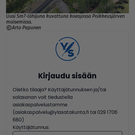
Uusi Sm7-lähijuna kuvattuna koeajossa Poikkeusjärven
maisemissa.
Arto Papunen
Kirjaudu sisään
Oletko tilaaja? Käyttäjätunnuksen ja/tai
salasanan voit tiedustella
asiakaspalvelustamme
(asiakaspalvelu@ylasatakunta.fi tai 029 1706
680)
Käyttäjätunnus: