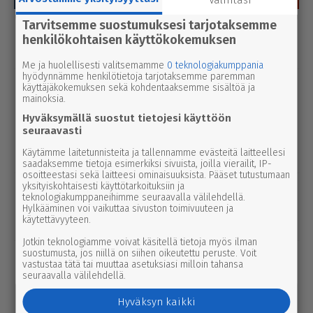
Tarvitsemme suostumuksesi tarjotaksemme
Luetuimmat
henkilökohtaisen käyttökokemuksen
Tänään
Viikko
Kuukausi
Me ja huolellisesti valitsemamme
0 teknologiakumppania
hyödynnämme henkilötietoja tarjotaksemme paremman
uutinen
9.8.2026 14.00
käyttäjäkokemuksen sekä kohdentaaksemme sisältöä ja
Ter­veys­kes­kuk­sessa kolme vuotta
mainoksia.
sitten käyt­töö­no­tettu ilmoit­tau­tu­mis­
Hyväksymällä suostut tietojesi käyttöön
seuraavasti
käy­täntö muuttui – nyt painetaan ovi­
Käytämme laitetunnisteita ja tallennamme evästeitä laitteellesi
sum­me­ria
saadaksemme tietoja esimerkiksi sivuista, joilla vierailit, IP-
osoitteestasi sekä laitteesi ominaisuuksista. Pääset tutustumaan
yksityiskohtaisesti käyttötarkoituksiin ja
kulttuuri
9.8.2026 2.55
teknologiakumppaneihimme seuraavalla välilehdellä.
2000 kävijän raja meni rikki Karvia-
Hylkääminen voi vaikuttaa sivuston toimivuuteen ja
käytettävyyteen.
Päivien ilta­oh­jel­missa
Jotkin teknologiamme voivat käsitellä tietoja myös ilman
suostumusta, jos niillä on siihen oikeutettu peruste. Voit
urheilu
7.8.2026 14.00
vastustaa tätä tai muuttaa asetuksiasi milloin tahansa
Janne Ojala näkee Parkanon ase­man­
seuraavalla välilehdellä.
seu­dussa mah­dol­li­suu­den ravi- ja
Hyväksyn kaikki
tapah­tu­ma­kes­kuk­selle