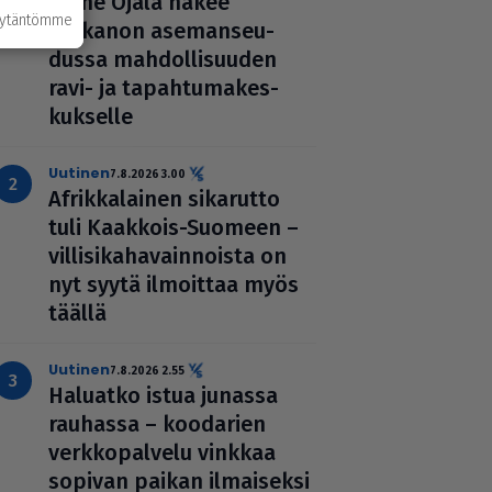
Janne Ojala näkee
äytäntömme
Parkanon ase­man­seu­
dussa mah­dol­li­suu­den
ravi- ja tapah­tu­ma­kes­
kuk­selle
uutinen
7.8.2026 3.00
Afrik­ka­lai­nen sikarutto
tuli Kaakkois-Suomeen –
vil­li­si­ka­ha­vain­noista on
nyt syytä ilmoittaa myös
täällä
uutinen
7.8.2026 2.55
Haluatko istua junassa
rauhassa – koodarien
verk­ko­pal­velu vinkkaa
sopivan paikan ilmai­seksi