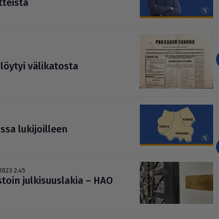
t­teista
öytyi väli­ka­tosta
ssa luki­joil­leen
.2023 2.45
toin jul­ki­suus­la­kia – HAO