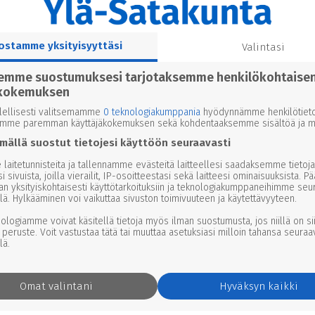
ostamme yksityisyyttäsi
Valintasi
pai­kal­li­sesti
semme suostumuksesi tarjotaksemme henkilökohtaise
kokemuksen
lellisesti valitsemamme
0 teknologiakumppania
hyödynnämme henkilötieto
emme paremman käyttäjäkokemuksen sekä kohdentaaksemme sisältöä ja ma
al­lista jour­na­lis­mia – myös
mällä suostut tietojesi käyttöön seuraavasti
laitetunnisteita ja tallennamme evästeitä laitteellesi saadaksemme tietoja
i sivuista, joilla vierailit, IP-osoitteestasi sekä laitteesi ominaisuuksista. P
an yksityiskohtaisesti käyttötarkoituksiin ja teknologiakumppaneihimme seu
lä. Hylkääminen voi vaikuttaa sivuston toimivuuteen ja käytettävyyteen.
23 12.00
nologiamme voivat käsitellä tietoja myös ilman suostumusta, jos niillä on si
erkkoon ja kootaan sitten
 peruste. Voit vastustaa tätä tai muuttaa asetuksiasi milloin tahansa seuraa
lä.
Omat valintani
Hyväksyn kaikki