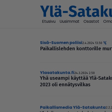
Etusivu
Uusimmat
Osastot
Oma
Sisä-Suomen poliisi
2.4.2024 13.50
Pai­kal­lis­leh­den kont­to­rille mur­
Ylasatakunta.fi
24.3.2024 2.50
Yhä useampi käyttää Ylä-Sata­kun
2023 oli ennä­tys­vil­kas
Paikallismedia Ylä-Satakunta
2.2.