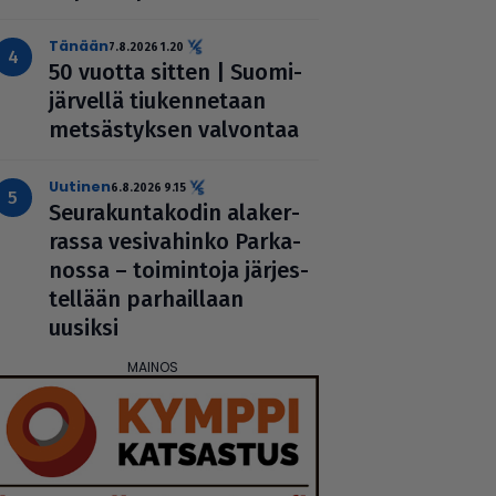
Tänään
7.8.2026 1.20
50 vuotta sitten | Suo­mi­
jär­vellä tiu­ken­ne­taan
met­säs­tyk­sen valvontaa
uutinen
6.8.2026 9.15
Seu­ra­kun­ta­ko­din ala­ker­
rassa vesi­va­hinko Par­ka­
nossa – toi­min­toja jär­jes­
tel­lään par­hail­laan
uusiksi