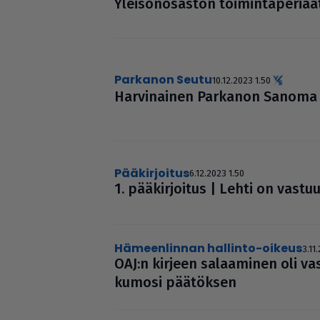
Ylei­sö­no­sas­ton toi­min­ta­pe­ri­aa
Parkanon Seutu
10.12.2023 1.50
Har­vi­nai­nen Parkanon Sanoma l
pääkirjoitus
6.12.2023 1.50
1. pää­kir­joi­tus | Lehti on vastuu
Hämeenlinnan hallinto-oikeus
3.11
OAJ:n kirjeen salaa­mi­nen oli vas
kumosi päätöksen