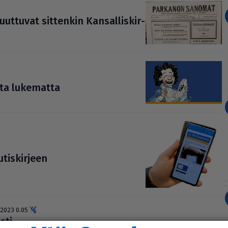
uvat sittenkin Kan­sal­lis­kir­
etta lukematta
tis­kir­jeen
.2023 0.05
sti