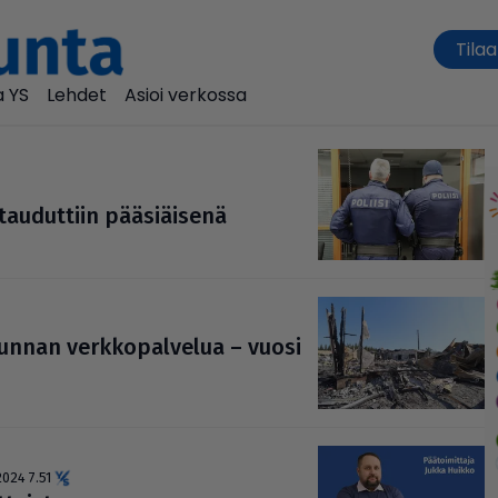
Tilaa
 YS
Lehdet
Asioi verkossa
tau­dut­tiin pää­si­äi­senä
­nan verk­ko­pal­ve­lua – vuosi
2024 7.51