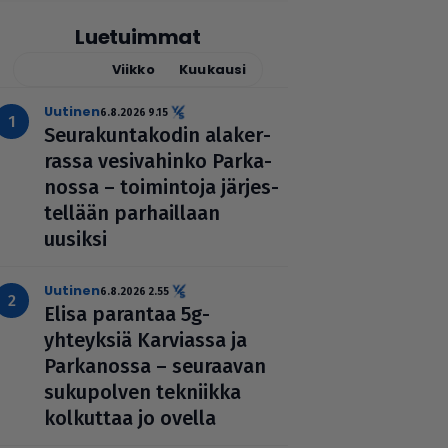
Luetuimmat
Tänään
Viikko
Kuukausi
uutinen
6.8.2026 9.15
Seu­ra­kun­ta­ko­din ala­ker­
rassa vesi­va­hinko Par­ka­
nossa – toi­min­toja jär­jes­
tel­lään par­hail­laan
uusiksi
uutinen
6.8.2026 2.55
Elisa parantaa 5g-
yhteyksiä Karviassa ja
Par­ka­nossa – seuraavan
suku­pol­ven tekniikka
kolkuttaa jo ovella