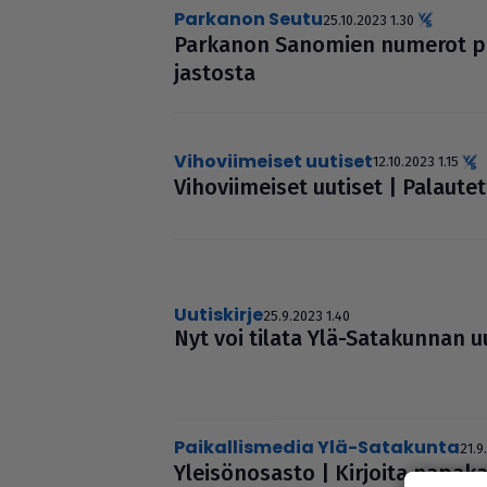
Parkanon Seutu
25.10.2023 1.30
Parkanon Sanomien numerot puutt
jas­tosta
Vihoviimeiset uutiset
12.10.2023 1.15
Viho­vii­mei­set uutiset | Palau­t
uutiskirje
25.9.2023 1.40
Nyt voi tilata Ylä-Sata­kun­nan uu
Paikallismedia Ylä-Satakunta
21.9
Ylei­sö­no­sasto | Kirjoita napaka