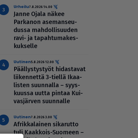
urheilu
7.8.2026 14.00
Janne Ojala näkee
Parkanon ase­man­seu­
dussa mah­dol­li­suu­den
ravi- ja tapah­tu­ma­kes­
kuk­selle
uutinen
5.8.2026 12.00
Pääl­lys­tys­työt hidas­ta­vat
lii­ken­nettä 3-tiellä Ikaa­
lis­ten suunnalla – syys­
kuussa uutta pintaa Kui­
vas­jär­ven suunnalle
uutinen
7.8.2026 3.00
Afrik­ka­lai­nen sikarutto
tuli Kaakkois-Suomeen –