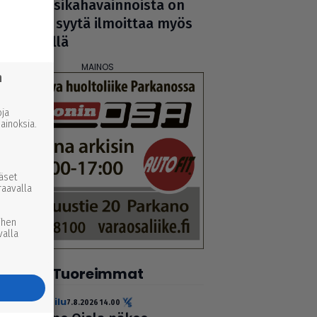
vil­li­si­ka­ha­vain­noista on
nyt syytä ilmoittaa myös
täällä
n
ja
inoksia.
ääset
raavalla
ihen
valla
Tuoreimmat
urheilu
7.8.2026 14.00