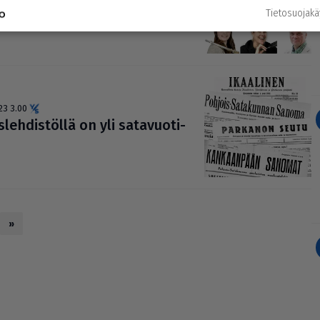
.2023 0.05
Tietosuojak
23 3.00
leh­dis­töllä on yli sata­vuo­ti­
»