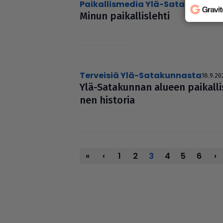
Paikallismedia Ylä-Satakunta
19.9
Minun pai­kal­lis­lehti
Terveisiä Ylä-Satakunnasta
18.9.20
Ylä-Sata­kun­nan alueen pai­kal­lis­
nen historia
«
‹
1
2
3
4
5
6
›