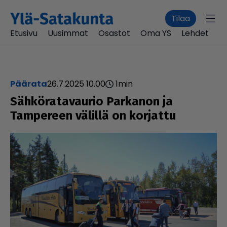
Tilaa
Etusivu
Uusimmat
Osastot
Oma YS
Lehdet
päärata
26.7.2025 10.00
1
min
Säh­kö­ra­ta­vau­rio Parkanon ja
Tampereen välillä on korjattu