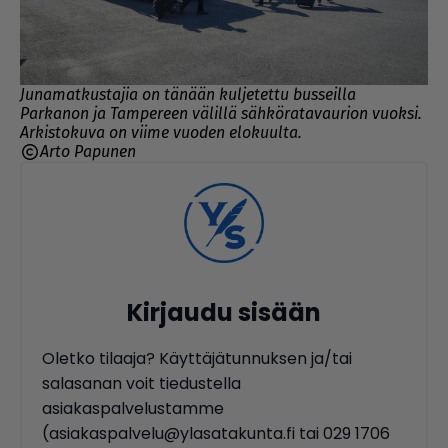
Junamatkustajia on tänään kuljetettu busseilla
Parkanon ja Tampereen välillä sähköratavaurion vuoksi.
Arkistokuva on viime vuoden elokuulta.
Arto Papunen
Kirjaudu sisään
Oletko tilaaja? Käyttäjätunnuksen ja/tai
salasanan voit tiedustella
asiakaspalvelustamme
(asiakaspalvelu@ylasatakunta.fi tai 029 1706