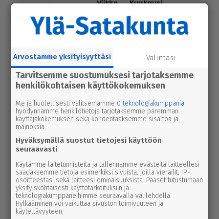
Tänään
Viikko
Kuukausi
urheilu
7.8.2026 14.00
Janne Ojala näkee Parkanon ase­man­
seu­dussa mah­dol­li­suu­den ravi- ja
Arvostamme yksityisyyttäsi
Valintasi
tapah­tu­ma­kes­kuk­selle
Tarvitsemme suostumuksesi tarjotaksemme
uutinen
8.8.2026 2.55
henkilökohtaisen käyttökokemuksen
Syyttäjä ei nosta syytettä Parkanon
Me ja huolellisesti valitsemamme
0 teknologiakumppania
kal­ja­ko­hussa – luo­tet­ta­vaa kuvaa
hyödynnämme henkilötietoja tarjotaksemme paremman
tapah­tu­mien kulusta ei syntynyt
käyttäjäkokemuksen sekä kohdentaaksemme sisältöä ja
mainoksia.
Hyväksymällä suostut tietojesi käyttöön
uutinen
7.8.2026 3.00
seuraavasti
Afrik­ka­lai­nen sikarutto tuli Kaakkois-
Käytämme laitetunnisteita ja tallennamme evästeitä laitteellesi
Suomeen – vil­li­si­ka­ha­vain­noista on
saadaksemme tietoja esimerkiksi sivuista, joilla vierailit, IP-
nyt syytä ilmoittaa myös täällä
osoitteestasi sekä laitteesi ominaisuuksista. Pääset tutustumaan
yksityiskohtaisesti käyttötarkoituksiin ja
teknologiakumppaneihimme seuraavalla välilehdellä.
uutinen
Hylkääminen voi vaikuttaa sivuston toimivuuteen ja
8.8.2026 3.00
käytettävyyteen.
Pie­no­sak­kai­den yhteis­työtä tarvitaan