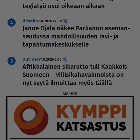
te­gi­a­työ osui oikeaan aikaan
urheilu
7.8.2026 14.00
Janne Ojala näkee Parkanon ase­man­
seu­dussa mah­dol­li­suu­den ravi- ja
tapah­tu­ma­kes­kuk­selle
uutinen
7.8.2026 3.00
Afrik­ka­lai­nen sikarutto tuli Kaakkois-
Suomeen – vil­li­si­ka­ha­vain­noista on
nyt syytä ilmoittaa myös täällä