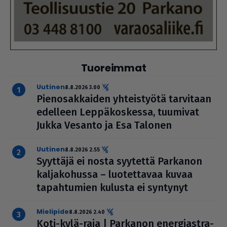
Tuoreimmat
uutinen
8.8.2026 3.00
Pie­no­sak­kai­den yhteis­työtä tarvitaan
edelleen Lep­pä­kos­kessa, tuumivat
Jukka Vesanto ja Esa Talonen
uutinen
8.8.2026 2.55
Syyttäjä ei nosta syytettä Parkanon
kal­ja­ko­hussa – luo­tet­ta­vaa kuvaa
tapah­tu­mien kulusta ei syntynyt
mielipide
8.8.2026 2.40
Koti-kylä-raja | Parkanon ener­gi­ast­ra­