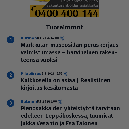
Tuoreimmat
uutinen
8.8.2026 14.00
Markkulan muse­o­sil­lan perus­kor­jaus
val­mis­tu­massa – har­vi­nai­nen raken­
teensa vuoksi
pilapiirros
8.8.2026 13.55
Kaik­ko­sella on asiaa | Rea­lis­ti­nen
kirjoitus kesä­lo­masta
uutinen
8.8.2026 3.00
Pie­no­sak­kai­den yhteis­työtä tarvitaan
edelleen Lep­pä­kos­kessa, tuumivat
Jukka Vesanto ja Esa Talonen