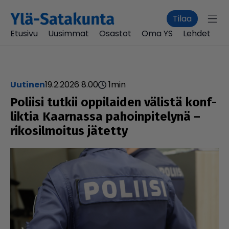
Tilaa
Etusivu
Uusimmat
Osastot
Oma YS
Lehdet
uutinen
19.2.2026 8.00
1
min
Poliisi tutkii oppi­lai­den välistä konf­
lik­tia Kaarnassa pahoin­pi­te­lynä –
riko­sil­moi­tus jätetty