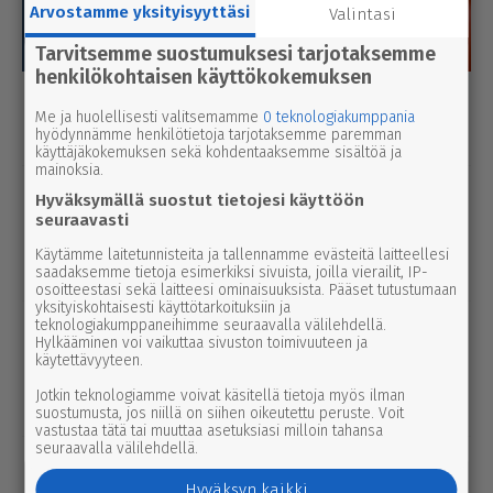
Arvostamme yksityisyyttäsi
Valintasi
Tarvitsemme suostumuksesi tarjotaksemme
henkilökohtaisen käyttökokemuksen
Luetuimmat
Me ja huolellisesti valitsemamme
0 teknologiakumppania
hyödynnämme henkilötietoja tarjotaksemme paremman
Tänään
Viikko
Kuukausi
käyttäjäkokemuksen sekä kohdentaaksemme sisältöä ja
mainoksia.
urheilu
7.8.2026 14.00
Hyväksymällä suostut tietojesi käyttöön
Janne Ojala näkee Parkanon ase­man­
seuraavasti
seu­dussa mah­dol­li­suu­den ravi- ja
Käytämme laitetunnisteita ja tallennamme evästeitä laitteellesi
tapah­tu­ma­kes­kuk­selle
saadaksemme tietoja esimerkiksi sivuista, joilla vierailit, IP-
osoitteestasi sekä laitteesi ominaisuuksista. Pääset tutustumaan
yksityiskohtaisesti käyttötarkoituksiin ja
uutinen
teknologiakumppaneihimme seuraavalla välilehdellä.
8.8.2026 2.55
Hylkääminen voi vaikuttaa sivuston toimivuuteen ja
Syyttäjä ei nosta syytettä Parkanon
käytettävyyteen.
kal­ja­ko­hussa – luo­tet­ta­vaa kuvaa
Jotkin teknologiamme voivat käsitellä tietoja myös ilman
tapah­tu­mien kulusta ei syntynyt
suostumusta, jos niillä on siihen oikeutettu peruste. Voit
vastustaa tätä tai muuttaa asetuksiasi milloin tahansa
seuraavalla välilehdellä.
uutinen
8.8.2026 3.00
Pie­no­sak­kai­den yhteis­työtä tarvitaan
Hyväksyn kaikki