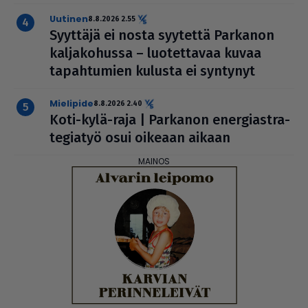
uutinen
8.8.2026 2.55
Syyttäjä ei nosta syytettä Parkanon
kal­ja­ko­hussa – luo­tet­ta­vaa kuvaa
tapah­tu­mien kulusta ei syntynyt
mielipide
8.8.2026 2.40
Koti-kylä-raja | Parkanon ener­gi­ast­ra­
te­gi­a­työ osui oikeaan aikaan