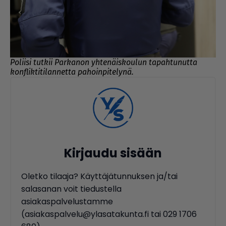
Poliisi tutkii Parkanon yhtenäiskoulun tapahtunutta
konfliktitilannetta pahoinpitelynä.
Kirjaudu sisään
Oletko tilaaja? Käyttäjätunnuksen ja/tai
salasanan voit tiedustella
asiakaspalvelustamme
(asiakaspalvelu@ylasatakunta.fi tai 029 1706