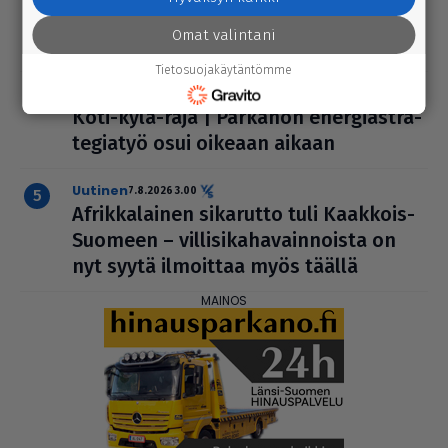
edelleen Lep­pä­kos­kessa, tuumivat
Omat valintani
Jukka Vesanto ja Esa Talonen
Tietosuojakäytäntömme
mielipide
8.8.2026 2.40
Koti-kylä-raja | Parkanon ener­gi­ast­ra­
te­gi­a­työ osui oikeaan aikaan
uutinen
7.8.2026 3.00
Afrik­ka­lai­nen sikarutto tuli Kaakkois-
Suomeen – vil­li­si­ka­ha­vain­noista on
nyt syytä ilmoittaa myös täällä