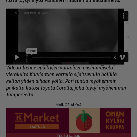
lus­ta löy­tyi myös vä­häi­nen mää­rä huu­mau­sai­nei­ta.
Videotallenne epäiltyjen varkaiden ensimmäiseltä
vierailulta Karviantien varrella sijaitsevalla hallilla
kellon yhden aikaan yöllä. Pari tuntia myöhemmin
paikalta katosi Toyota Corolla, joka löytyi myöhemmin
Tampereelta.