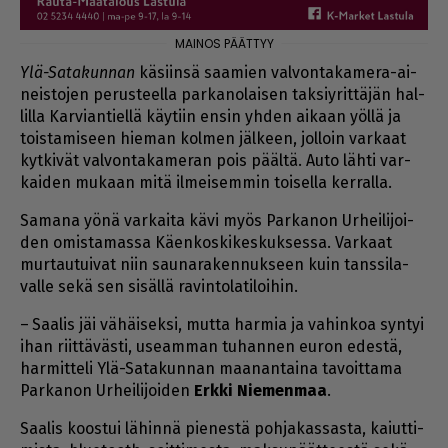
Ylä-Sa­ta­kun­nan
kä­siin­sä saa­mien val­von­ta­ka­me­ra-ai­
neis­to­jen pe­rus­teel­la par­ka­no­lai­sen tak­siy­rit­tä­jän hal­
lil­la Kar­vi­an­tiel­lä käy­tiin en­sin yh­den ai­kaan yöl­lä ja
tois­ta­mi­seen hie­man kol­men jäl­keen, jol­loin var­kaat
kyt­ki­vät val­von­ta­ka­me­ran pois pääl­tä. Au­to läh­ti var­
kai­den mu­kaan mitä il­mei­sem­min toi­sel­la ker­ral­la.
Sa­ma­na yö­nä var­kai­ta kävi myös Par­ka­non Ur­hei­li­joi­
den omis­ta­mas­sa Kä­en­kos­ki­kes­kuk­ses­sa. Var­kaat
mur­tau­tui­vat niin sau­na­ra­ken­nuk­seen kuin tans­si­la­
val­le sekä sen si­säl­lä ra­vin­to­la­ti­loi­hin.
– Saa­lis jäi vä­häi­sek­si, mut­ta har­mia ja va­hin­koa syn­tyi
ihan riit­tä­väs­ti, use­am­man tu­han­nen eu­ron edes­tä,
har­mit­te­li Ylä-Sa­ta­kun­nan maa­nan­tai­na ta­voit­ta­ma
Par­ka­non Ur­hei­li­joi­den
Erk­ki Nie­men­maa
.
Saa­lis koos­tui lä­hin­nä pie­nes­tä poh­ja­kas­sas­ta, kai­ut­ti­