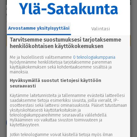
Käenkoskelta peräisin olevia lippuja löytyi Karviantien
varrelta.
Mikko Kantola
Arvostamme yksityisyyttäsi
Valintasi
Tie­dät­kö li­sää ta­pauk­sis­ta?
Tarvitsemme suostumuksesi tarjotaksemme
henkilökohtaisen käyttökokemuksen
On­ko si­nul­la li­sä­tie­to­ja vii­kon­lo­pun mur­to­var­
Me ja huolellisesti valitsemamme
0 teknologiakumppania
kauk­sis­ta Par­ka­nos­sa tai lä­hi­seu­dul­la?
hyödynnämme henkilötietoja tarjotaksemme paremman
käyttäjäkokemuksen sekä kohdentaaksemme sisältöä ja
Lä­he­tä ha­vain­to­si Yla­sa­ta­kun­ta.fi:n
verk­ko­lo­
mainoksia.
mak­keel­la
. Voit lä­het­tää teks­tiä, ku­via tai vi­de­
Hyväksymällä suostut tietojesi käyttöön
o­ta.
seuraavasti
Voit lä­het­tää ha­vain­to­si myös säh­kö­pos­tit­se
Käytämme laitetunnisteita ja tallennamme evästeitä laitteellesi
toi­mit­ta­jat@yla­sa­ta­kun­ta.fi
saadaksemme tietoja esimerkiksi sivuista, joilla vierailit, IP-
osoitteestasi sekä laitteesi ominaisuuksista. Pääset tutustumaan
yksityiskohtaisesti käyttötarkoituksiin ja
teknologiakumppaneihimme seuraavalla välilehdellä.
Hylkääminen voi vaikuttaa sivuston toimivuuteen ja
Jaa
Yhteys toimitukseen
käytettävyyteen.
Jotkin teknologiamme voivat käsitellä tietoja myös ilman