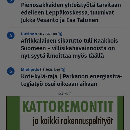
Pie­no­sak­kai­den yhteis­työtä tarvitaan
edelleen Lep­pä­kos­kessa, tuumivat
Jukka Vesanto ja Esa Talonen
uutinen
7.8.2026 3.00
Afrik­ka­lai­nen sikarutto tuli Kaakkois-
Suomeen – vil­li­si­ka­ha­vain­noista on
nyt syytä ilmoittaa myös täällä
mielipide
8.8.2026 2.40
Koti-kylä-raja | Parkanon ener­gi­ast­ra­
te­gi­a­työ osui oikeaan aikaan