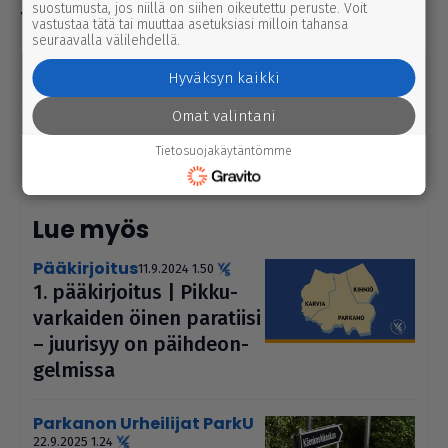
suostumusta, jos niillä on siihen oikeutettu peruste. Voit
vastustaa tätä tai muuttaa asetuksiasi milloin tahansa
seuraavalla välilehdellä.
Sisä-Suomen poliisi
poliisi
Panu Rautio
Hyväksyn kaikki
Käenkoskikeskus
Käenkoski
murto
Omat valintani
varkaus
autovarkaus
Erkki Niemenmaa
Parkanon Urheilijat ParkU
Tietosuojakäytäntömme
Lue myös
pääkirjoitus
11.9.2024 1.50
1. pää­kir­joi­tus | Pik­ku­
var­kai­den öinen paratiisi
– juurisyy on päih­de­on­
gel­missa
Parkanon Urheilijat ParkU
22.9.2025 1.24