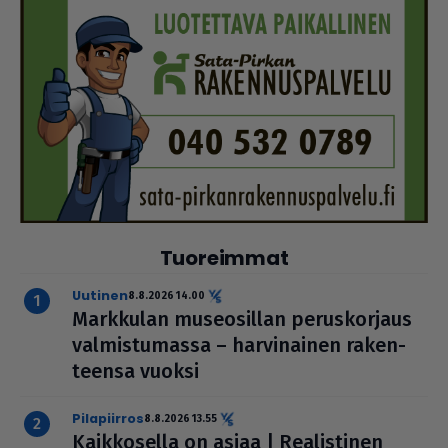
Tuoreimmat
uutinen
8.8.2026 14.00
Markkulan muse­o­sil­lan perus­kor­jaus
val­mis­tu­massa – har­vi­nai­nen raken­
teensa vuoksi
pilapiirros
8.8.2026 13.55
Kaik­ko­sella on asiaa | Rea­lis­ti­nen