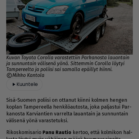
Kuvan Toyota Corolla varastettiin Parkanosta lauantain
ja sunnuntain välisenä yönä. Sittemmin Corolla löytyi
Tampereelta ja poliisi sai samalla epäillyt kiinni.
Mikko Kantola
Kuuntele
Sisä-Suo­men po­lii­si on ot­ta­nut kiin­ni kol­men hen­gen
kop­lan Tam­pe­reel­la hen­ki­lö­au­tos­ta, joka pal­jas­tui Par­
ka­nos­ta Kar­vi­an­tien var­rel­ta lau­an­tain ja sun­nun­tain
vä­li­se­nä yö­nä va­ras­te­tuk­si.
Ri­kos­ko­mi­sa­rio
Panu Rau­tio
ker­too, et­tä kol­mi­kon hal­