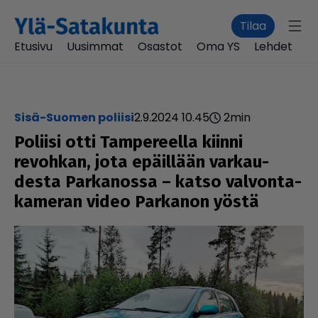
Tilaa
Etusivu
Uusimmat
Osastot
Oma YS
Lehdet
Sisä-Suomen poliisi
2.9.2024 10.45
2
min
Poliisi otti Tam­pe­reella kiinni
revohkan, jota epäillään var­kau­
desta Par­ka­nossa – katso val­von­ta­
ka­me­ran video Parkanon yöstä