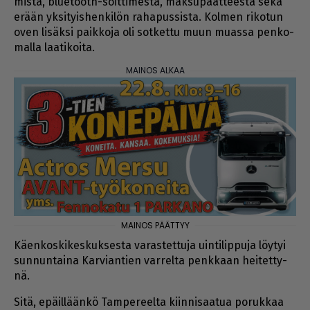
mis­ta, blu­e­tooth-soit­ti­mes­ta, mak­su­päät­tees­tä sekä
erään yk­si­tyis­hen­ki­lön ra­ha­pus­sis­ta. Kol­men ri­ko­tun
oven li­säk­si paik­ko­ja oli sot­ket­tu muun mu­as­sa pen­ko­
mal­la laa­ti­koi­ta.
Kä­en­kos­ki­kes­kuk­ses­ta va­ras­tet­tu­ja uin­ti­lip­pu­ja löy­tyi
sun­nun­tai­na Kar­vi­an­tien var­rel­ta penk­kaan hei­tet­ty­
nä.
Sitä, epäil­lään­kö Tam­pe­reel­ta kiin­ni­saa­tua po­ruk­kaa