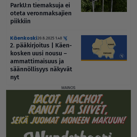
ParkU:n tie­mak­suja ei
oteta veron­mak­sa­jien
piikkiin
Käenkoski
20.8.2025 1.40
2. pää­kir­joi­tus | Käen­
kos­ken uusi nousu –
ammat­ti­mai­suus ja
sään­nöl­li­syys näkyvät
nyt