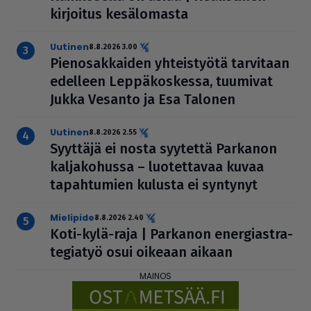
kirjoitus kesä­lo­masta
uutinen
8.8.2026 3.00
Pie­no­sak­kai­den yhteis­työtä tarvitaan
edelleen Lep­pä­kos­kessa, tuumivat
Jukka Vesanto ja Esa Talonen
uutinen
8.8.2026 2.55
Syyttäjä ei nosta syytettä Parkanon
kal­ja­ko­hussa – luo­tet­ta­vaa kuvaa
tapah­tu­mien kulusta ei syntynyt
mielipide
8.8.2026 2.40
Koti-kylä-raja | Parkanon ener­gi­ast­ra­
te­gi­a­työ osui oikeaan aikaan