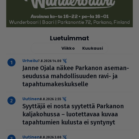
Luetuimmat
Tänään
Viikko
Kuukausi
urheilu
7.8.2026 14.00
Janne Ojala näkee Parkanon ase­man­
seu­dussa mah­dol­li­suu­den ravi- ja
tapah­tu­ma­kes­kuk­selle
uutinen
8.8.2026 2.55
Syyttäjä ei nosta syytettä Parkanon
kal­ja­ko­hussa – luo­tet­ta­vaa kuvaa
tapah­tu­mien kulusta ei syntynyt
uutinen
8.8.2026 3.00