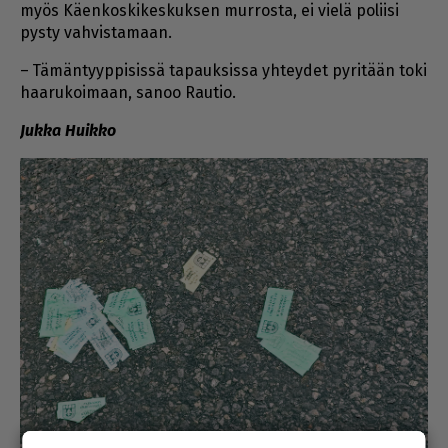
myös Kä­en­kos­ki­kes­kuk­sen mur­ros­ta, ei vie­lä po­lii­si
pys­ty vah­vis­ta­maan.
– Tä­män­tyyp­pi­sis­sä ta­pauk­sis­sa yh­tey­det py­ri­tään toki
haa­ru­koi­maan, sa­noo Rau­tio.
Juk­ka Huik­ko