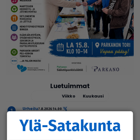
Luetuimmat
Tänään
Viikko
Kuukausi
urheilu
7.8.2026 14.00
Janne Ojala näkee Parkanon ase­man­
seu­dussa mah­dol­li­suu­den ravi- ja
tapah­tu­ma­kes­kuk­selle