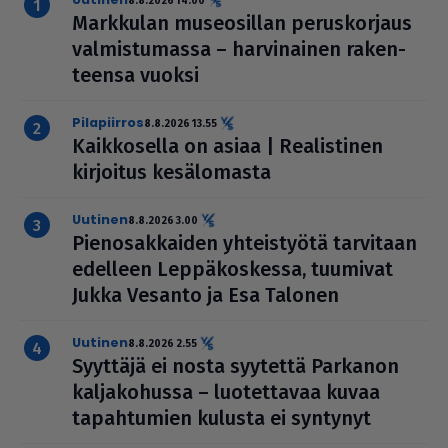
8.8.2026 14.00
Markkulan muse­o­sil­lan perus­kor­jaus
val­mis­tu­massa – har­vi­nai­nen raken­
teensa vuoksi
pilapiirros
8.8.2026 13.55
Kaik­ko­sella on asiaa | Rea­lis­ti­nen
kirjoitus kesä­lo­masta
uutinen
8.8.2026 3.00
Pie­no­sak­kai­den yhteis­työtä tarvitaan
edelleen Lep­pä­kos­kessa, tuumivat
Jukka Vesanto ja Esa Talonen
uutinen
8.8.2026 2.55
Syyttäjä ei nosta syytettä Parkanon
kal­ja­ko­hussa – luo­tet­ta­vaa kuvaa
tapah­tu­mien kulusta ei syntynyt