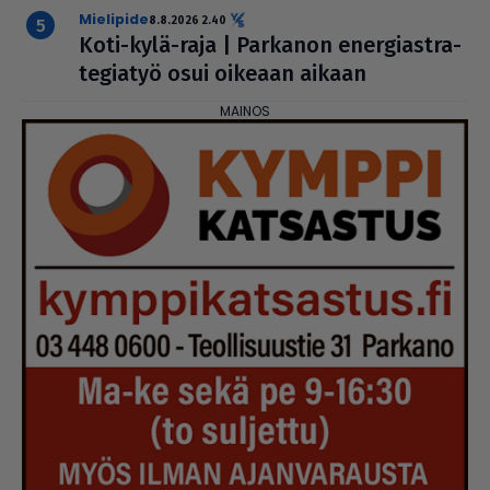
mielipide
8.8.2026 2.40
Koti-kylä-raja | Parkanon ener­gi­ast­ra­
te­gi­a­työ osui oikeaan aikaan