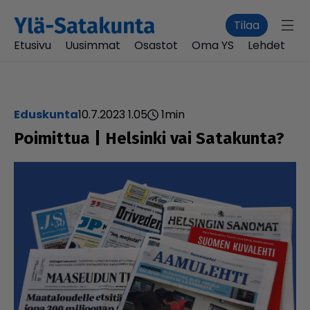
Tilaa
Etusivu
Uusimmat
Osastot
Oma YS
Lehdet
eduskunta
10.7.2023 1.05
1
min
Poimittua | Helsinki vai Satakunta?