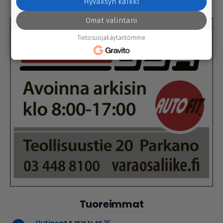
Hyväksyn kaikki
Omat valintani
Tietosuojakäytäntömme
Tuoreimmat
uutinen