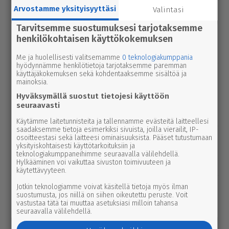
Arvostamme yksityisyyttäsi
Valintasi
uutinen
8.8.2026 2.55
Syyttäjä ei nosta syytettä Parkanon
Tarvitsemme suostumuksesi tarjotaksemme
kal­ja­ko­hussa – luo­tet­ta­vaa kuvaa
henkilökohtaisen käyttökokemuksen
tapah­tu­mien kulusta ei syntynyt
Me ja huolellisesti valitsemamme
0 teknologiakumppania
hyödynnämme henkilötietoja tarjotaksemme paremman
käyttäjäkokemuksen sekä kohdentaaksemme sisältöä ja
uutinen
8.8.2026 3.00
mainoksia.
Pie­no­sak­kai­den yhteis­työtä tarvitaan
Hyväksymällä suostut tietojesi käyttöön
edelleen Lep­pä­kos­kessa, tuumivat
seuraavasti
Jukka Vesanto ja Esa Talonen
Käytämme laitetunnisteita ja tallennamme evästeitä laitteellesi
saadaksemme tietoja esimerkiksi sivuista, joilla vierailit, IP-
mielipide
osoitteestasi sekä laitteesi ominaisuuksista. Pääset tutustumaan
8.8.2026 2.40
yksityiskohtaisesti käyttötarkoituksiin ja
Koti-kylä-raja | Parkanon ener­gi­ast­ra­
teknologiakumppaneihimme seuraavalla välilehdellä.
te­gi­a­työ osui oikeaan aikaan
Hylkääminen voi vaikuttaa sivuston toimivuuteen ja
käytettävyyteen.
Jotkin teknologiamme voivat käsitellä tietoja myös ilman
uutinen
7.8.2026 3.00
suostumusta, jos niillä on siihen oikeutettu peruste. Voit
Afrik­ka­lai­nen sikarutto tuli Kaakkois-
vastustaa tätä tai muuttaa asetuksiasi milloin tahansa
Suomeen – vil­li­si­ka­ha­vain­noista on
seuraavalla välilehdellä.
nyt syytä ilmoittaa myös täällä