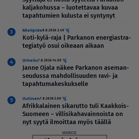
kal­ja­ko­hussa – luo­tet­ta­vaa kuvaa
tapah­tu­mien kulusta ei syntynyt
mielipide
8.8.2026 2.40
Koti-kylä-raja | Parkanon ener­gi­ast­ra­
te­gi­a­työ osui oikeaan aikaan
urheilu
7.8.2026 14.00
Janne Ojala näkee Parkanon ase­man­
seu­dussa mah­dol­li­suu­den ravi- ja
tapah­tu­ma­kes­kuk­selle
uutinen
7.8.2026 3.00
Afrik­ka­lai­nen sikarutto tuli Kaakkois-
Suomeen – vil­li­si­ka­ha­vain­noista on
nyt syytä ilmoittaa myös täällä