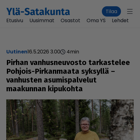
Tilaa
Etusivu
Uusimmat
Osastot
Oma YS
Lehdet
uutinen
16.5.2026 3.00
4
min
Pirhan van­hus­neu­vosto tar­kas­te­lee
Pohjois-Pir­kan­maata syksyllä –
vanhusten asu­mis­pal­ve­lut
maakunnan kipukohta