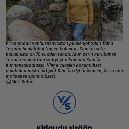
Pirkanmaan vanhusneuvoston puheenjohtajan Taina
Törmän henkilökohtainen kokemus Kihniön sote-
palveluista on 70 vuoden takaa. Alun perin kurulainen
Törmä on nimittäin syntynyt aikoinaan Kihniön
kunnansairaalassa. Viime vuosien kokemukset
paikkakunnasta liittyvät Kihniön Pyhäniemeen, jossa hän
mökkeilee säännöllisesti
Mari Kallio
Kirjaudu sisään