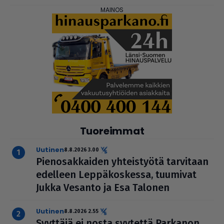
Tuoreimmat
uutinen
8.8.2026 3.00
Pie­no­sak­kai­den yhteis­työtä tarvitaan
edelleen Lep­pä­kos­kessa, tuumivat
Jukka Vesanto ja Esa Talonen
uutinen
8.8.2026 2.55
Syyttäjä ei nosta syytettä Parkanon