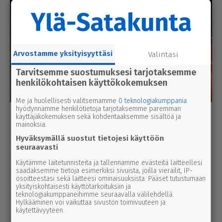
Arvostamme yksityisyyttäsi
Valintasi
Tarvitsemme suostumuksesi tarjotaksemme
henkilökohtaisen käyttökokemuksen
Me ja huolellisesti valitsemamme
0 teknologiakumppania
hyödynnämme henkilötietoja tarjotaksemme paremman
käyttäjäkokemuksen sekä kohdentaaksemme sisältöä ja
Luetuimmat
mainoksia.
Tänään
Viikko
Kuukausi
Hyväksymällä suostut tietojesi käyttöön
seuraavasti
urheilu
7.8.2026 14.00
Käytämme laitetunnisteita ja tallennamme evästeitä laitteellesi
Janne Ojala näkee Parkanon ase­man­
saadaksemme tietoja esimerkiksi sivuista, joilla vierailit, IP-
seu­dussa mah­dol­li­suu­den ravi- ja
osoitteestasi sekä laitteesi ominaisuuksista. Pääset tutustumaan
yksityiskohtaisesti käyttötarkoituksiin ja
tapah­tu­ma­kes­kuk­selle
teknologiakumppaneihimme seuraavalla välilehdellä.
Hylkääminen voi vaikuttaa sivuston toimivuuteen ja
käytettävyyteen.
uutinen
7.8.2026 3.00