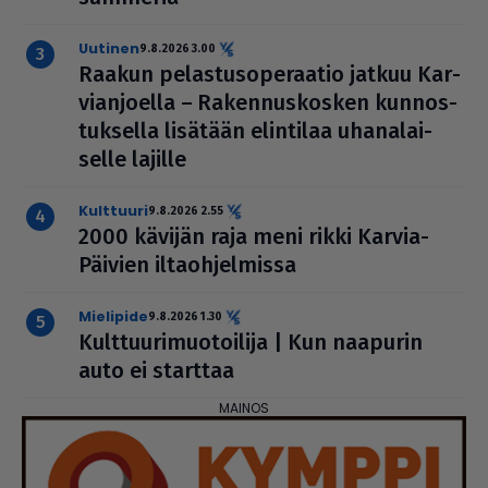
uutinen
9.8.2026 3.00
Raakun pelas­tu­so­pe­raa­tio jatkuu Kar­
vi­an­jo­ella – Raken­nus­kos­ken kun­nos­
tuk­sella lisätään elintilaa uha­na­lai­
selle lajille
kulttuuri
9.8.2026 2.55
2000 kävijän raja meni rikki Karvia-
Päivien ilta­oh­jel­missa
mielipide
9.8.2026 1.30
Kult­tuu­ri­muo­toi­lija | Kun naapurin
auto ei starttaa