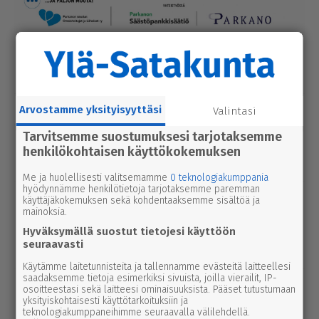
Luetuimmat
Tänään
Viikko
Kuukausi
Arvostamme yksityisyyttäsi
uutinen
Valintasi
8.8.2026 2.55
Syyttäjä ei nosta syytettä Parkanon
Tarvitsemme suostumuksesi tarjotaksemme
kal­ja­ko­hussa – luo­tet­ta­vaa kuvaa
henkilökohtaisen käyttökokemuksen
tapah­tu­mien kulusta ei syntynyt
Me ja huolellisesti valitsemamme
0 teknologiakumppania
hyödynnämme henkilötietoja tarjotaksemme paremman
urheilu
7.8.2026 14.00
käyttäjäkokemuksen sekä kohdentaaksemme sisältöä ja
Janne Ojala näkee Parkanon ase­man­
mainoksia.
seu­dussa mah­dol­li­suu­den ravi- ja
Hyväksymällä suostut tietojesi käyttöön
seuraavasti
tapah­tu­ma­kes­kuk­selle
Käytämme laitetunnisteita ja tallennamme evästeitä laitteellesi
saadaksemme tietoja esimerkiksi sivuista, joilla vierailit, IP-
kulttuuri
9.8.2026 2.55
osoitteestasi sekä laitteesi ominaisuuksista. Pääset tutustumaan
2000 kävijän raja meni rikki Karvia-
yksityiskohtaisesti käyttötarkoituksiin ja
teknologiakumppaneihimme seuraavalla välilehdellä.