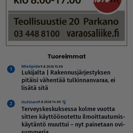
Tuoreimmat
mielipide
9.8.2026 15.00
Lukijalta | Raken­nus­jär­jes­tyk­sen
pitäisi vähentää tul­kin­nan­va­raa, ei
lisätä sitä
uutinen
9.8.2026 14.00
Ter­veys­kes­kuk­sessa kolme vuotta
sitten käyt­töö­no­tettu ilmoit­tau­tu­mis­
käy­täntö muuttui – nyt painetaan ovi­
sum­me­ria