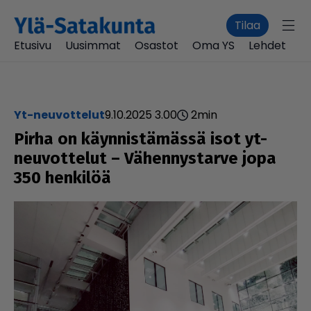
Tilaa
Etusivu
Uusimmat
Osastot
Oma YS
Lehdet
yt-neuvottelut
9.10.2025 3.00
2
min
Pirha on käyn­nis­tä­mässä isot yt-
neu­vot­te­lut – Vähen­nys­tarve jopa
350 henkilöä