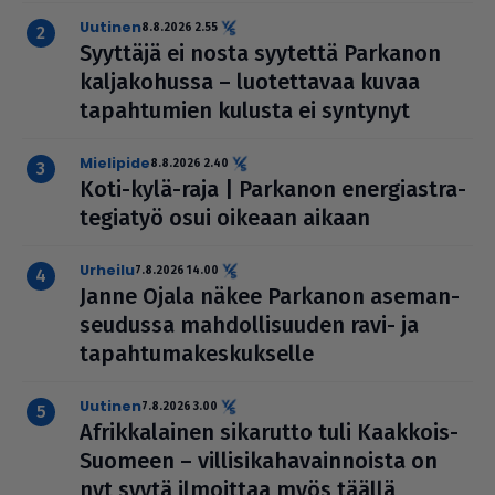
uutinen
8.8.2026 2.55
Syyttäjä ei nosta syytettä Parkanon
kal­ja­ko­hussa – luo­tet­ta­vaa kuvaa
tapah­tu­mien kulusta ei syntynyt
mielipide
8.8.2026 2.40
Koti-kylä-raja | Parkanon ener­gi­ast­ra­
te­gi­a­työ osui oikeaan aikaan
urheilu
7.8.2026 14.00
Janne Ojala näkee Parkanon ase­man­
seu­dussa mah­dol­li­suu­den ravi- ja
tapah­tu­ma­kes­kuk­selle
uutinen
7.8.2026 3.00
Afrik­ka­lai­nen sikarutto tuli Kaakkois-
Suomeen – vil­li­si­ka­ha­vain­noista on
nyt syytä ilmoittaa myös täällä