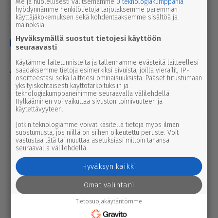
Me ja huolellisesti valitsemamme
0 teknologiakumppania
044 704 4600.
hyödynnämme henkilötietoja tarjotaksemme paremman
käyttäjäkokemuksen sekä kohdentaaksemme sisältöä ja
mainoksia.
Hyväksymällä suostut tietojesi käyttöön
Jaa
Yhteys toimitukseen
seuraavasti
Käytämme laitetunnisteita ja tallennamme evästeitä laitteellesi
saadaksemme tietoja esimerkiksi sivuista, joilla vierailit, IP-
osoitteestasi sekä laitteesi ominaisuuksista. Pääset tutustumaan
yksityiskohtaisesti käyttötarkoituksiin ja
teknologiakumppaneihimme seuraavalla välilehdellä.
Pirkanmaan pelastuslaitos
tulipalo
Hylkääminen voi vaikuttaa sivuston toimivuuteen ja
käytettävyyteen.
Jotkin teknologiamme voivat käsitellä tietoja myös ilman
Lue myös
suostumusta, jos niillä on siihen oikeutettu peruste. Voit
vastustaa tätä tai muuttaa asetuksiasi milloin tahansa
seuraavalla välilehdellä.
tulipalo
11.1.2026 9.23
Luoman sahalla paloi
Hyväksyn kaikki
perjantai-iltana
Omat valintani
Tietosuojakäytäntömme
Pirkanmaan