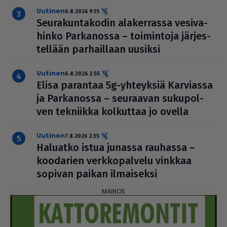
uutinen
6.8.2026 9.15
Seu­ra­kun­ta­ko­din ala­ker­rassa vesi­va­
hinko Par­ka­nossa – toi­min­toja jär­jes­
tel­lään par­hail­laan uusiksi
uutinen
6.8.2026 2.55
Elisa parantaa 5g-yhteyksiä Karviassa
ja Par­ka­nossa – seuraavan suku­pol­
ven tekniikka kolkuttaa jo ovella
uutinen
7.8.2026 2.55
Haluatko istua junassa rauhassa –
koodarien verk­ko­pal­velu vinkkaa
sopivan paikan ilmai­seksi