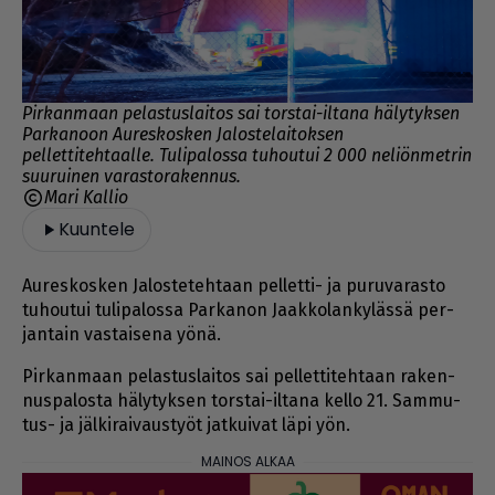
Pirkanmaan pelastuslaitos sai torstai-iltana hälytyksen
Parkanoon Aureskosken Jalostelaitoksen
pellettitehtaalle. Tulipalossa tuhoutui 2 000 neliönmetrin
suuruinen varastorakennus.
Mari Kallio
Kuuntele
Au­res­kos­ken Ja­los­te­teh­taan pel­let­ti- ja pu­ru­va­ras­to
tu­hou­tui tu­li­pa­los­sa Par­ka­non Jaak­ko­lan­ky­läs­sä per­
jan­tain vas­tai­se­na yö­nä.
Pir­kan­maan pe­las­tus­lai­tos sai pel­let­ti­teh­taan ra­ken­
nus­pa­los­ta hä­ly­tyk­sen tors­tai-il­ta­na kel­lo 21. Sam­mu­
tus- ja jäl­ki­rai­vaus­työt jat­kui­vat läpi yön.