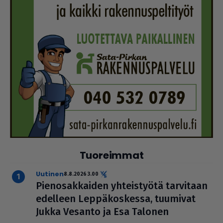
Tuoreimmat
uutinen
8.8.2026 3.00
Pie­no­sak­kai­den yhteis­työtä tarvitaan
edelleen Lep­pä­kos­kessa, tuumivat
Jukka Vesanto ja Esa Talonen