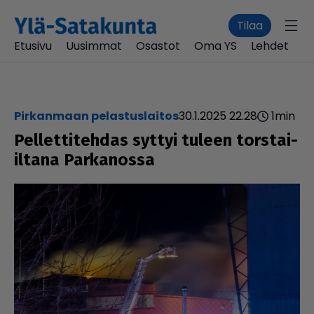
Tilaa
Etusivu
Uusimmat
Osastot
Oma YS
Lehdet
Pirkanmaan pelastuslaitos
30.1.2025 22.28
1
min
Pellettitehdas syttyi tuleen torstai-
iltana Parkanossa