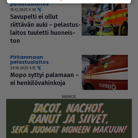
pelastuslaitos
15.12.2025 9.30
Savupelti ei ollut
riittävän auki – pelas­tus­
lai­tos tuuletti huo­neis­
ton
Pirkanmaan
pelastuslaitos
29.10.2025 9.15
Mopo syttyi palamaan –
ei hen­ki­lö­va­hin­koja