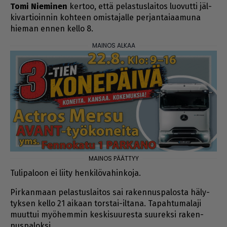
Tomi Nie­mi­nen
ker­too, et­tä pe­las­tus­lai­tos luo­vut­ti jäl­
ki­var­ti­oin­nin koh­teen omis­ta­jal­le per­jan­tai­aa­mu­na
hie­man en­nen kel­lo 8.
Tu­li­pa­loon ei lii­ty hen­ki­lö­va­hin­ko­ja.
Pir­kan­maan pe­las­tus­lai­tos sai ra­ken­nus­pa­los­ta hä­ly­
tyk­sen kel­lo 21 ai­kaan tors­tai-il­ta­na. Ta­pah­tu­ma­la­ji
muut­tui myö­hem­min kes­ki­suu­res­ta suu­rek­si ra­ken­
nus­pa­lok­si.