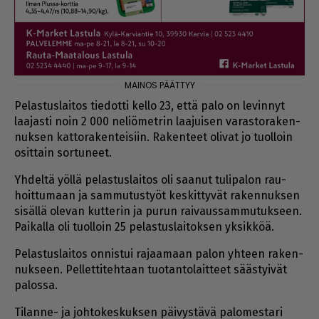
Pe­las­tus­lai­tos tie­dot­ti kel­lo 23, et­tä palo on le­vin­nyt
laa­jas­ti noin 2 000 ne­li­ö­met­rin laa­jui­sen va­ras­to­ra­ken­
nuk­sen kat­to­ra­ken­tei­siin. Ra­ken­teet oli­vat jo tuol­loin
osit­tain sor­tu­neet.
Yh­del­tä yöl­lä pe­las­tus­lai­tos oli saa­nut tu­li­pa­lon rau­
hoit­tu­maan ja sam­mu­tus­työt kes­kit­ty­vät ra­ken­nuk­sen
si­säl­lä ole­van kut­te­rin ja pu­run rai­vaus­sam­mu­tuk­seen.
Pai­kal­la oli tuol­loin 25 pe­las­tus­lai­tok­sen yk­sik­köä.
Pe­las­tus­lai­tos on­nis­tui ra­jaa­maan pa­lon yh­teen ra­ken­
nuk­seen. Pel­let­ti­teh­taan tuo­tan­to­lait­teet sääs­tyi­vät
pa­los­sa.
Ti­lan­ne- ja joh­to­kes­kuk­sen päi­vys­tä­vä pa­lo­mes­ta­ri