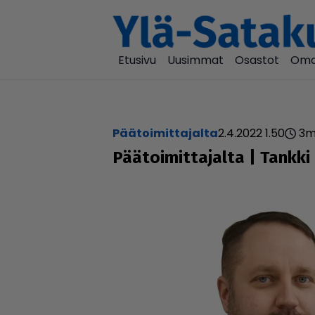
Etusivu
Uusimmat
Osastot
Oma
päätoimittajalta
2.4.2022 1.50
3
m
Pää­toi­mit­ta­jalta | Tank