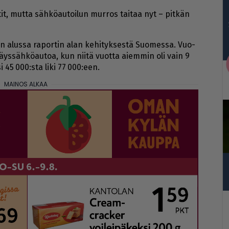
­tit, mut­ta säh­kö­au­toi­lun mur­ros tai­taa nyt – pit­kän
uun alus­sa ra­por­tin alan ke­hi­tyk­ses­tä Suo­mes­sa. Vuo­
ys­säh­kö­au­toa, kun nii­tä vuot­ta ai­em­min oli vain 9
si 45 000:sta liki 77 000:een.