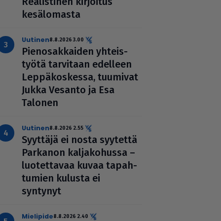
Rea­lis­ti­nen kirjoitus
kesä­lo­masta
uutinen
8.8.2026 3.00
Pie­no­sak­kai­den yhteis­
työtä tarvitaan edelleen
Lep­pä­kos­kessa, tuumivat
Jukka Vesanto ja Esa
Talonen
uutinen
8.8.2026 2.55
Syyttäjä ei nosta syytettä
Parkanon kal­ja­ko­hussa –
luo­tet­ta­vaa kuvaa tapah­
tu­mien kulusta ei
syntynyt
mielipide
8.8.2026 2.40