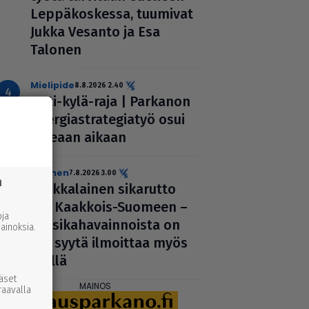
Lep­pä­kos­kessa, tuumivat
Jukka Vesanto ja Esa
Talonen
mielipide
8.8.2026 2.40
Koti-kylä-raja | Parkanon
ener­gi­ast­ra­te­gi­a­työ osui
oikeaan aikaan
uutinen
7.8.2026 3.00
n
Afrik­ka­lai­nen sikarutto
tuli Kaakkois-Suomeen –
ja
vil­li­si­ka­ha­vain­noista on
inoksia.
nyt syytä ilmoittaa myös
täällä
ääset
raavalla