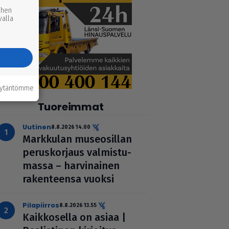
ihen
valla
äytäntömme
Tuoreimmat
uutinen
8.8.2026 14.00
Markkulan muse­o­sil­lan
perus­kor­jaus val­mis­tu­
massa – har­vi­nai­nen
raken­teensa vuoksi
pilapiirros
8.8.2026 13.55
Kaik­ko­sella on asiaa |