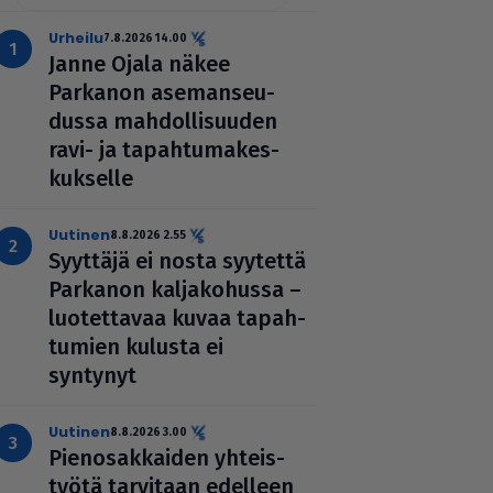
urheilu
7.8.2026 14.00
Janne Ojala näkee
Parkanon ase­man­seu­
dussa mah­dol­li­suu­den
ravi- ja tapah­tu­ma­kes­
kuk­selle
uutinen
8.8.2026 2.55
Syyttäjä ei nosta syytettä
Parkanon kal­ja­ko­hussa –
luo­tet­ta­vaa kuvaa tapah­
tu­mien kulusta ei
syntynyt
uutinen
8.8.2026 3.00
Pie­no­sak­kai­den yhteis­
työtä tarvitaan edelleen