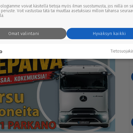
nologiamme voivat käsitellä tietoja myös ilman suostumusta, jos niillä on si
n, lä­hin­nä su­ku­loin­tia ker­ran kuus­sa. Ta­va­no­mai­
 peruste. Voit vastustaa tätä tai muuttaa asetuksiasi milloin tahansa seuraa
hi­kun­nis­sa, pai­kal­li­ses­ta päi­vit­täi­ses­tä asi­oin­nis­ta
lä.
­sit­tain ki­lo­met­re­jä ker­ty­nee 25 000–30 000.
Omat valintani
Hyväksyn kaikki
Tietosuojak