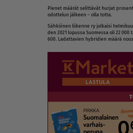
Pie­net mää­rät se­lit­tä­vät hur­jat pro­sen
odot­te­lun jäl­keen – ol­la tot­ta.
Säh­köi­nen lii­ken­ne ry jul­kai­si hel­mi­k
den 2021 lo­pus­sa Suo­mes­sa oli 22 000 tä
600. La­dat­ta­vien hyb­ri­dien mää­rä nou­