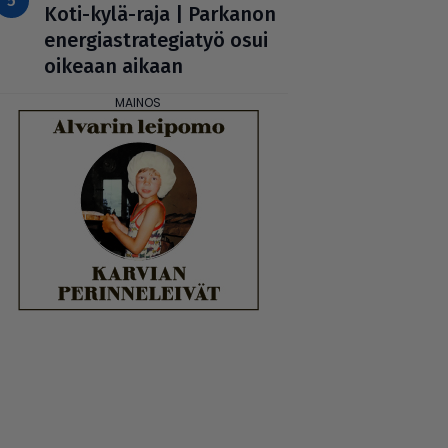
Koti-kylä-raja | Parkanon
ener­gi­ast­ra­te­gi­a­työ osui
oikeaan aikaan