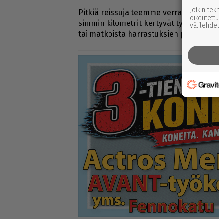
Jotkin tek
Pit­kiä reis­su­ja teem­me ver­ra­ten har­voi
oikeutettu
sim­min ki­lo­met­rit ker­ty­vät työ­a­jois­ta lä­
välilehdel
tai mat­kois­ta har­ras­tuk­sien pa­riin. Vuo