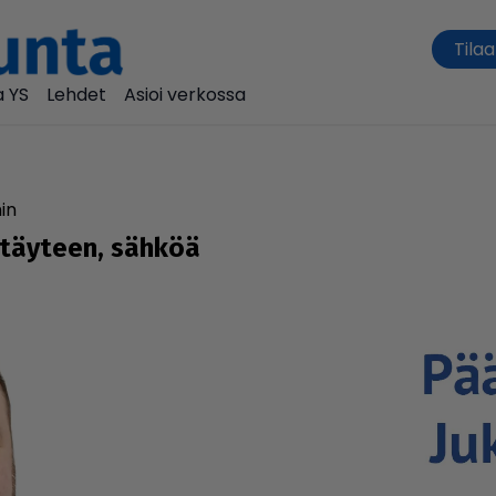
Tilaa
 YS
Lehdet
Asioi verkossa
in
ki täyteen, sähköä