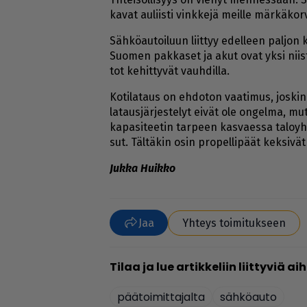
ka­vat au­liis­ti vink­ke­jä meil­le mär­kä­kor­v
Säh­kö­au­toi­luun liit­tyy edel­leen pal­jon k
Suo­men pak­ka­set ja akut ovat yk­si niis­tä
tot ke­hit­ty­vät vauh­dil­la.
Ko­ti­la­taus on eh­do­ton vaa­ti­mus, jos­kin 
la­taus­jär­jes­te­lyt ei­vät ole on­gel­ma, mut­
ka­pa­si­tee­tin tar­peen kas­va­es­sa ta­lo­yh
sut. Täl­tä­kin osin pro­pel­li­päät kek­si­vä
Juk­ka Huik­ko
Jaa
Yhteys toimitukseen
päätoimittajalta
sähköauto