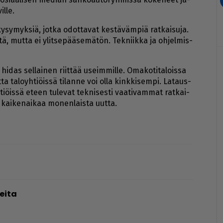
il­le.
y­sy­myk­siä, jot­ka odot­ta­vat kes­tä­väm­piä rat­kai­su­ja.
, mut­ta ei ylit­se­pää­se­mä­tön. Tek­niik­ka ja oh­jel­mis­
hi­das sel­lai­nen riit­tää useim­mil­le. Oma­ko­ti­ta­lois­sa
ta ta­lo­yh­ti­öis­sä ti­lan­ne voi ol­la kink­ki­sem­pi. La­taus­
­ti­öis­sä eteen tu­le­vat tek­ni­ses­ti vaa­ti­vam­mat rat­kai­
t kai­ke­nai­kaa mo­nen­lais­ta uut­ta.