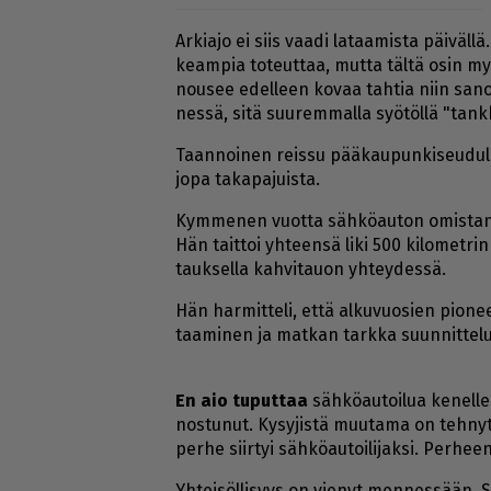
Ar­ki­a­jo ei siis vaa­di la­taa­mis­ta päi­väl
ke­am­pia to­teut­taa, mut­ta täl­tä osin m
nou­see edel­leen ko­vaa tah­tia niin sa­not
nes­sä, sitä suu­rem­mal­la syö­töl­lä "tank­ki
Taan­noi­nen reis­su pää­kau­pun­ki­seu­dul­le
jopa ta­ka­pa­juis­ta.
Kym­me­nen vuot­ta säh­kö­au­ton omis­ta­nut 
Hän tait­toi yh­teen­sä liki 500 ki­lo­met­ri
tauk­sel­la kah­vi­tau­on yh­tey­des­sä.
Hän har­mit­te­li, et­tä al­ku­vuo­sien pi­o­ne
taa­mi­nen ja mat­kan tark­ka suun­nit­te­lu,
En aio tu­put­taa
säh­kö­au­toi­lua ke­nel­
nos­tu­nut. Ky­sy­jis­tä muu­ta­ma on teh­nyt 
per­he siir­tyi säh­kö­au­toi­li­jak­si. Per­heen
Yh­tei­söl­li­syys on vie­nyt men­nes­sään. S