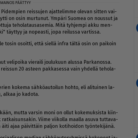
­lä. Pi­dem­pien reis­su­jen ajat­te­lim­me ole­van sit­ten vai­
yyt­ti on osin mur­tu­nut. Ym­pä­ri Suo­mea on nous­sut ja
­tu­ja te­ho­la­tau­sa­se­mia. Mitä tyh­jem­pi ak­ku men­
" täyt­tyy ja no­pe­as­ti, jopa rei­lus­sa var­tis­sa.
 to­sin osoit­ti, et­tä siel­lä inf­ra täl­tä osin on pai­koin
ve­li­poi­ka vie­rai­li jou­lu­kuun alus­sa Par­ka­nos­sa.
n reis­sun 20 as­teen pak­ka­ses­sa vain yh­del­lä te­ho­la­
e­rien ko­ke­ma säh­kö­au­toi­lun hoh­to, eli ali­tui­nen la­
 al­kaa jo ka­do­ta.
le­kään, mut­ta var­sin moni on ol­lut ko­ke­muk­sis­ta kiin­
rat­kai­sun­sa­kin. Vii­me vii­kol­la maal­la asu­va tut­ta­va­
 äi­ti ajaa päi­vit­täin pal­jon ko­ti­hoi­don työn­te­ki­jä­nä.
o­si­aa­li­sen me­di­an säh­kö­au­to­ryh­mis­sä ko­ke­neet ja­