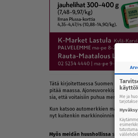
Arv
Tarvit
Tätä kir­joi­tet­ta­es­sa Suo­men koko säh­kö
käyttö
pi­tää maas­sa. Ajo­neu­vo­re­kis­te­ris­sä on
Me ja huo
sia, et­tä voi­tai­siin pu­hua mer­kit­tä­väs­
tarjotaks
Kun kat­soo au­to­merk­kien mark­ki­noin­tia,
Hyväksy
nyt kui­ten­kin mark­ki­noin­nin sel­keä kär
Käytämme 
esimerkiks
tutustuma
Myös mei­dän huus­hol­lis­sa
siir­ryt­tiin s
välilehdel