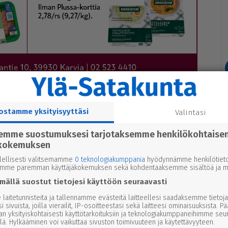
ostamme yksityisyyttäsi
Valintasi
semme suostumuksesi tarjotaksemme henkilökohtaise
­au­to­kan­ta on ylit­tä­nyt 100 000 ra­jan. Ja­lat on syy­tä
kokemuksen
 yli vii­si mil­joo­naa au­toa. Sii­hen me­nee siis vie­lä vuo­
lellisesti valitsemamme
0 teknologiakumppania
hyödynnämme henkilötieto
tä osuu­des­ta ko­ko­nais­mää­räs­sä.
emme paremman käyttäjäkokemuksen sekä kohdentaaksemme sisältöä ja ma
 niin täys­säh­kö­au­tot ja la­dat­ta­vat hyb­ri­dit ovat
mällä suostut tietojesi käyttöön seuraavasti
­ki.
laitetunnisteita ja tallennamme evästeitä laitteellesi saadaksemme tietoja
i sivuista, joilla vierailit, IP-osoitteestasi sekä laitteesi ominaisuuksista. P
an yksityiskohtaisesti käyttötarkoituksiin ja teknologiakumppaneihimme seu
äh­kö­au­toi­li­joik­si jou­lu­kuus­sa. Har­kin­ta kes­ti kau­an.
lä. Hylkääminen voi vaikuttaa sivuston toimivuuteen ja käytettävyyteen.