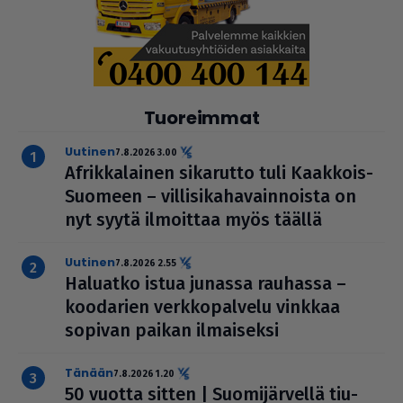
Tuoreimmat
uutinen
7.8.2026 3.00
Afrik­ka­lai­nen sikarutto tuli Kaakkois-
Suomeen – vil­li­si­ka­ha­vain­noista on
nyt syytä ilmoittaa myös täällä
uutinen
7.8.2026 2.55
Haluatko istua junassa rauhassa –
koodarien verk­ko­pal­velu vinkkaa
sopivan paikan ilmai­seksi
Tänään
7.8.2026 1.20
50 vuotta sitten | Suo­mi­jär­vellä tiu­