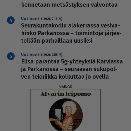
ken­ne­taan met­säs­tyk­sen valvontaa
uutinen
6.8.2026 9.15
Seu­ra­kun­ta­ko­din ala­ker­rassa vesi­va­
hinko Par­ka­nossa – toi­min­toja jär­jes­
tel­lään par­hail­laan uusiksi
uutinen
6.8.2026 2.55
Elisa parantaa 5g-yhteyksiä Karviassa
ja Par­ka­nossa – seuraavan suku­pol­
ven tekniikka kolkuttaa jo ovella