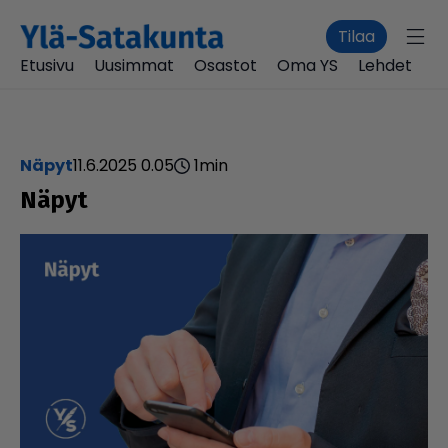
Tilaa
Etusivu
Uusimmat
Osastot
Oma YS
Lehdet
Näpyt
11.6.2025 0.05
1
min
Näpyt