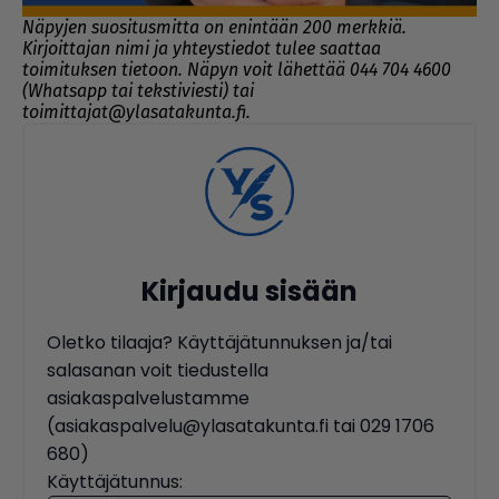
Näpyjen suositusmitta on enintään 200 merkkiä.
Kirjoittajan nimi ja yhteystiedot tulee saattaa
toimituksen tietoon. Näpyn voit lähettää 044 704 4600
(Whatsapp tai tekstiviesti) tai
toimittajat@ylasatakunta.fi.
Kirjaudu sisään
Oletko tilaaja? Käyttäjätunnuksen ja/tai
salasanan voit tiedustella
asiakaspalvelustamme
(asiakaspalvelu@ylasatakunta.fi tai 029 1706
680)
Käyttäjätunnus: