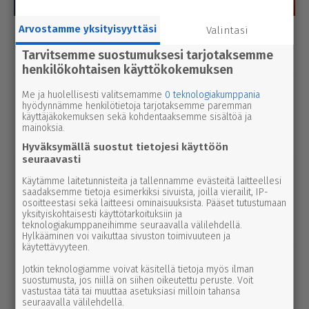
Arvostamme yksityisyyttäsi
Valintasi
Luetuimmat
Tarvitsemme suostumuksesi tarjotaksemme
Tänään
Viikko
Kuukausi
henkilökohtaisen käyttökokemuksen
uutinen
6.8.2026 9.15
Me ja huolellisesti valitsemamme
0 teknologiakumppania
Seu­ra­kun­ta­ko­din ala­ker­rassa vesi­va­
hyödynnämme henkilötietoja tarjotaksemme paremman
käyttäjäkokemuksen sekä kohdentaaksemme sisältöä ja
hinko Par­ka­nossa – toi­min­toja jär­jes­
mainoksia.
tel­lään par­hail­laan uusiksi
Hyväksymällä suostut tietojesi käyttöön
seuraavasti
uutinen
6.8.2026 2.55
Käytämme laitetunnisteita ja tallennamme evästeitä laitteellesi
Elisa parantaa 5g-yhteyksiä Karviassa
saadaksemme tietoja esimerkiksi sivuista, joilla vierailit, IP-
osoitteestasi sekä laitteesi ominaisuuksista. Pääset tutustumaan
ja Par­ka­nossa – seuraavan suku­pol­
yksityiskohtaisesti käyttötarkoituksiin ja
ven tekniikka kolkuttaa jo ovella
teknologiakumppaneihimme seuraavalla välilehdellä.
Hylkääminen voi vaikuttaa sivuston toimivuuteen ja
käytettävyyteen.
uutinen
5.8.2026 12.00
Jotkin teknologiamme voivat käsitellä tietoja myös ilman
Pääl­lys­tys­työt hidas­ta­vat lii­ken­nettä
suostumusta, jos niillä on siihen oikeutettu peruste. Voit
vastustaa tätä tai muuttaa asetuksiasi milloin tahansa
3-tiellä Ikaa­lis­ten suunnalla – syys­
seuraavalla välilehdellä.