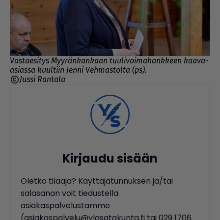
Vastaesitys Myyränkankaan tuulivoimahankkeen kaava-
asiassa kuultiin Jenni Vehmastolta (ps).
Jussi Rantala
Kirjaudu sisään
Oletko tilaaja? Käyttäjätunnuksen ja/tai
salasanan voit tiedustella
asiakaspalvelustamme
(asiakaspalvelu@ylasatakunta.fi tai 029 1706