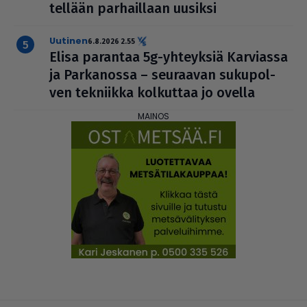
tel­lään par­hail­laan uusiksi
uutinen
6.8.2026 2.55
Elisa parantaa 5g-yhteyksiä Karviassa
ja Par­ka­nossa – seuraavan suku­pol­
ven tekniikka kolkuttaa jo ovella