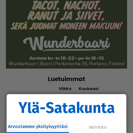
Luetuimmat
Tänään
Viikko
Kuukausi
uutinen
6.8.2026 9.15
Seu­ra­kun­ta­ko­din ala­ker­rassa vesi­va­
hinko Par­ka­nossa – toi­min­toja jär­jes­
tel­lään par­hail­laan uusiksi
Arvostamme yksityisyyttäsi
Valintasi