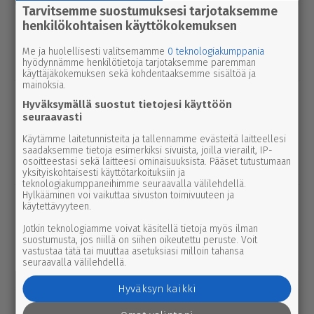
uutinen
Tarvitsemme suostumuksesi tarjotaksemme
6.8.2026 2.55
Elisa parantaa 5g-yhteyksiä Karviassa
henkilökohtaisen käyttökokemuksen
ja Par­ka­nossa – seuraavan suku­pol­
Me ja huolellisesti valitsemamme
0 teknologiakumppania
ven tekniikka kolkuttaa jo ovella
hyödynnämme henkilötietoja tarjotaksemme paremman
käyttäjäkokemuksen sekä kohdentaaksemme sisältöä ja
mainoksia.
uutinen
5.8.2026 12.00
Hyväksymällä suostut tietojesi käyttöön
Pääl­lys­tys­työt hidas­ta­vat lii­ken­nettä
seuraavasti
3-tiellä Ikaa­lis­ten suunnalla – syys­
Käytämme laitetunnisteita ja tallennamme evästeitä laitteellesi
kuussa uutta pintaa Kui­vas­jär­ven
saadaksemme tietoja esimerkiksi sivuista, joilla vierailit, IP-
osoitteestasi sekä laitteesi ominaisuuksista. Pääset tutustumaan
suunnalle
yksityiskohtaisesti käyttötarkoituksiin ja
teknologiakumppaneihimme seuraavalla välilehdellä.
Hylkääminen voi vaikuttaa sivuston toimivuuteen ja
uutinen
5.8.2026 3.00
käytettävyyteen.
Par­ka­no­lais­lap­set palaavat pul­pet­tei­
Jotkin teknologiamme voivat käsitellä tietoja myös ilman
hin ensim­mäis­ten joukossa – naa­pu­ri­
suostumusta, jos niillä on siihen oikeutettu peruste. Voit
kun­nassa kesäloma jatkuu lähes
vastustaa tätä tai muuttaa asetuksiasi milloin tahansa
seuraavalla välilehdellä.
viikon pidempään
Hyväksyn kaikki
pääkirjoitus
5.8.2026 1.50