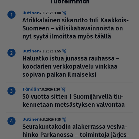
Tuoreimmat
uutinen
7.8.2026 3.00
Afrik­ka­lai­nen sikarutto tuli Kaakkois-
Suomeen – vil­li­si­ka­ha­vain­noista on
nyt syytä ilmoittaa myös täällä
uutinen
7.8.2026 2.55
Haluatko istua junassa rauhassa –
koodarien verk­ko­pal­velu vinkkaa
sopivan paikan ilmai­seksi
Tänään
7.8.2026 1.20
50 vuotta sitten | Suo­mi­jär­vellä tiu­
ken­ne­taan met­säs­tyk­sen valvontaa
uutinen
6.8.2026 9.15
Seu­ra­kun­ta­ko­din ala­ker­rassa vesi­va­
hinko Par­ka­nossa – toi­min­toja jär­jes­