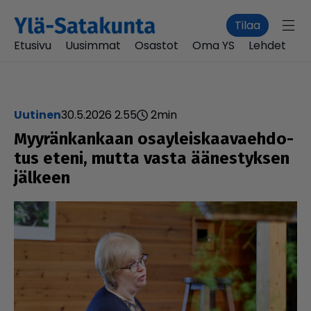
Tilaa
Etusivu
Uusimmat
Osastot
Oma YS
Lehdet
uutinen
30.5.2026 2.55
2
min
Myy­rän­kan­kaan osa­y­leis­kaa­va­eh­do­
tus eteni, mutta vasta äänes­tyk­sen
jälkeen