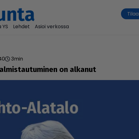
Tilaa
 YS
Lehdet
Asioi verkossa
.40
3
min
Val­mis­tau­tu­mi­nen on alkanut