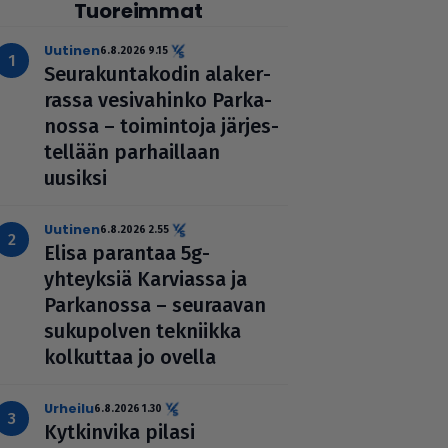
Tuoreimmat
uutinen
6.8.2026 9.15
Seu­ra­kun­ta­ko­din ala­ker­
rassa vesi­va­hinko Par­ka­
nossa – toi­min­toja jär­jes­
tel­lään par­hail­laan
uusiksi
uutinen
6.8.2026 2.55
Elisa parantaa 5g-
yhteyksiä Karviassa ja
Par­ka­nossa – seuraavan
suku­pol­ven tekniikka
kolkuttaa jo ovella
urheilu
6.8.2026 1.30
Kyt­kin­vika pilasi