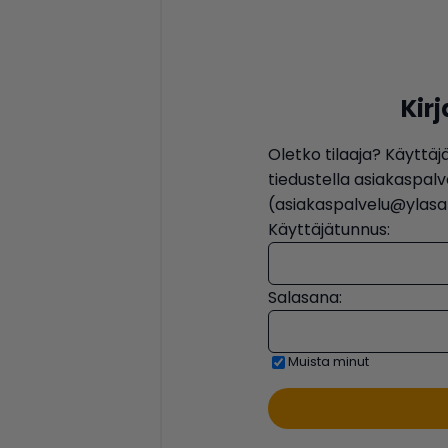
Kir
Oletko tilaaja? Käyttäj
tiedustella asiakaspa
(asiakaspalvelu@ylasat
Käyttäjätunnus:
Salasana:
Muista minut