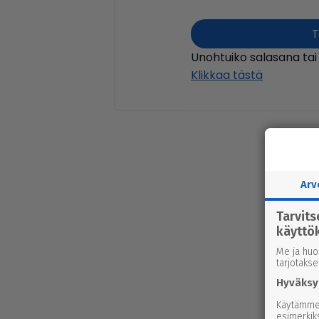
T
Unohtuiko salasana tai
Klikkaa tästä
Arv
Tarvit
käyttö
Me ja huo
tarjotaks
Hyväksy
Käytämme 
esimerkiks