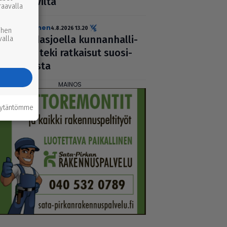
Päiviltä
raavalla
uutinen
4.8.2026 13.20
ihen
Padas­jo­ella kun­nan­hal­li­
valla
tus teki ratkaisut suo­si­
keista
äytäntömme