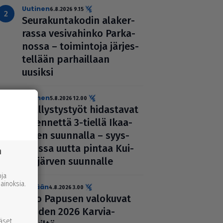
uutinen
6.8.2026 9.15
Seu­ra­kun­ta­ko­din ala­ker­
rassa vesi­va­hinko Par­ka­
nossa – toi­min­toja jär­jes­
tel­lään par­hail­laan
uusiksi
uutinen
5.8.2026 12.00
Pääl­lys­tys­työt hidas­ta­vat
lii­ken­nettä 3-tiellä Ikaa­
lis­ten suunnalla – syys­
kuussa uutta pintaa Kui­
n
vas­jär­ven suunnalle
ja
inoksia.
Tänään
4.8.2026 3.00
Arto Papusen valokuvat
vuoden 2026 Karvia-
ääset