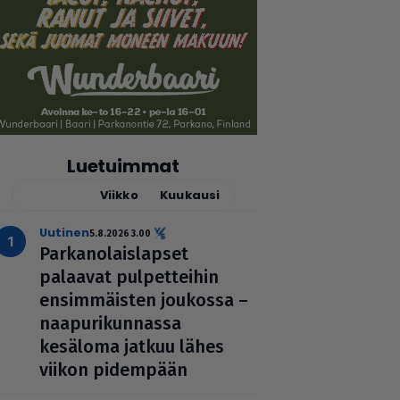
Luetuimmat
Tänään
Viikko
Kuukausi
uutinen
5.8.2026 3.00
Par­ka­no­lais­lap­set
palaavat pul­pet­tei­hin
ensim­mäis­ten joukossa –
naa­pu­ri­kun­nassa
kesäloma jatkuu lähes
viikon pidempään