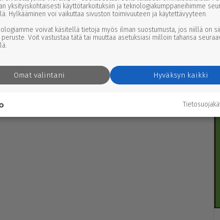
an yksityiskohtaisesti käyttötarkoituksiin ja teknologiakumppaneihimme seu
lä. Hylkääminen voi vaikuttaa sivuston toimivuuteen ja käytettävyyteen.
nologiamme voivat käsitellä tietoja myös ilman suostumusta, jos niillä on si
 peruste. Voit vastustaa tätä tai muuttaa asetuksiasi milloin tahansa seuraa
lä.
Omat valintani
Hyväksyn kaikki
Tietosuojak