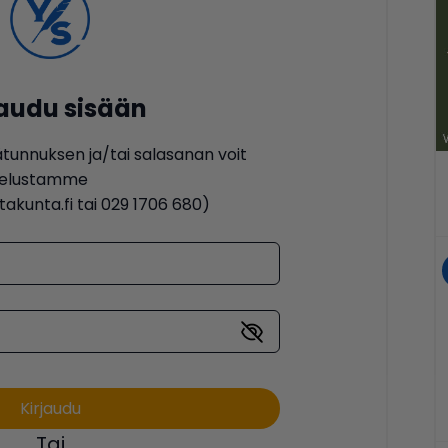
jaudu sisään
ätunnuksen ja/tai salasanan voit
lvelustamme
akunta.fi tai 029 1706 680)
Tai