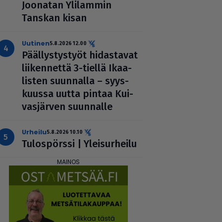
Joonatan Ylilammin
Tanskan kisan
uutinen
5.8.2026 12.00
Pääl­lys­tys­työt hidas­ta­vat
lii­ken­nettä 3-tiellä Ikaa­
lis­ten suunnalla – syys­
kuussa uutta pintaa Kui­
vas­jär­ven suunnalle
urheilu
5.8.2026 10.10
Tulos­pörssi | Ylei­sur­heilu