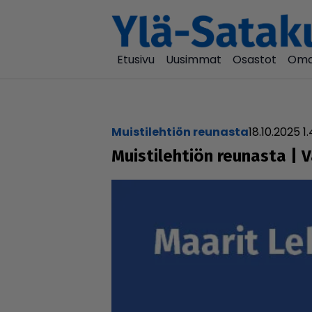
Etusivu
Uusimmat
Osastot
Oma
Muistilehtiön reunasta
18.10.2025 1
Muis­ti­leh­tiön reunasta | 