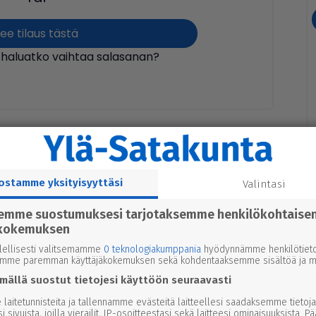
ee tilaus tästä
 haluatko vaihtaa salasanan?
ostamme yksityisyyttäsi
Valintasi
semme suostumuksesi tarjotaksemme henkilökohtaise
kokemuksen
lellisesti valitsemamme
0 teknologiakumppania
hyödynnämme henkilötieto
emme paremman käyttäjäkokemuksen sekä kohdentaaksemme sisältöä ja ma
mällä suostut tietojesi käyttöön seuraavasti
laitetunnisteita ja tallennamme evästeitä laitteellesi saadaksemme tietoja
i sivuista, joilla vierailit, IP-osoitteestasi sekä laitteesi ominaisuuksista. P