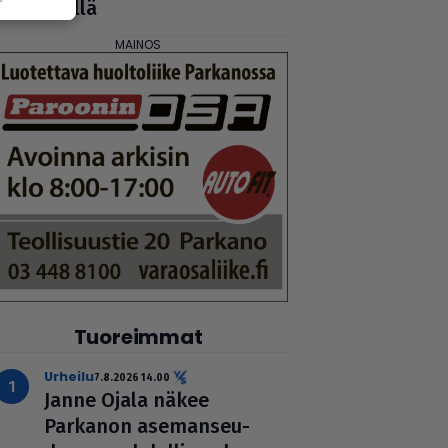
täällä
Tuoreimmat
urheilu
7.8.2026 14.00
Janne Ojala näkee
Parkanon ase­man­seu­