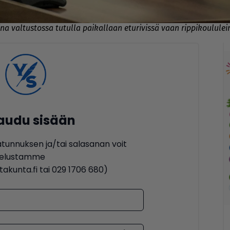
a valtustossa tutulla paikallaan eturivissä vaan rippikoululeiri
jaudu sisään
ätunnuksen ja/tai salasanan voit
lvelustamme
akunta.fi tai 029 1706 680)