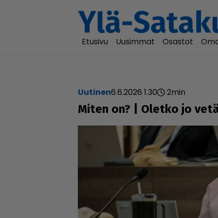
Etusivu
Uusimmat
Osastot
Oma
uutinen
6.6.2026 1.30
2
min
Miten on? | Oletko jo vet