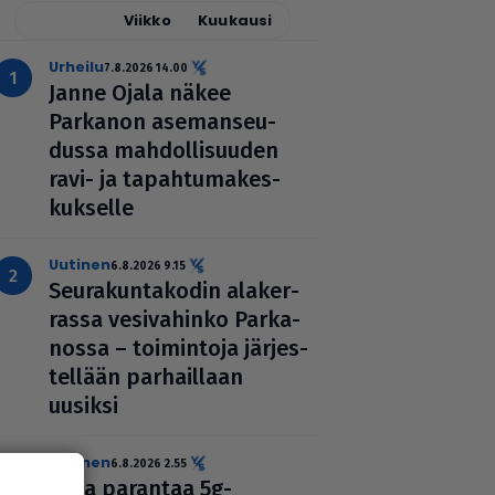
Tänään
Viikko
Kuukausi
urheilu
7.8.2026 14.00
Janne Ojala näkee
Parkanon ase­man­seu­
dussa mah­dol­li­suu­den
ravi- ja tapah­tu­ma­kes­
kuk­selle
uutinen
6.8.2026 9.15
Seu­ra­kun­ta­ko­din ala­ker­
rassa vesi­va­hinko Par­ka­
nossa – toi­min­toja jär­jes­
tel­lään par­hail­laan
uusiksi
uutinen
6.8.2026 2.55
Elisa parantaa 5g-