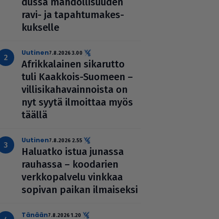
dussa mah­dol­li­suu­den
ravi- ja tapah­tu­ma­kes­
kuk­selle
uutinen
7.8.2026 3.00
Afrik­ka­lai­nen sikarutto
tuli Kaakkois-Suomeen –
vil­li­si­ka­ha­vain­noista on
nyt syytä ilmoittaa myös
täällä
uutinen
7.8.2026 2.55
Haluatko istua junassa
rauhassa – koodarien
verk­ko­pal­velu vinkkaa
sopivan paikan ilmai­seksi
Tänään
7.8.2026 1.20