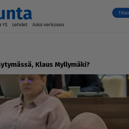
Tilaa
 YS
Lehdet
Asioi verkossa
äy­ty­mässä, Klaus Myllymäki?