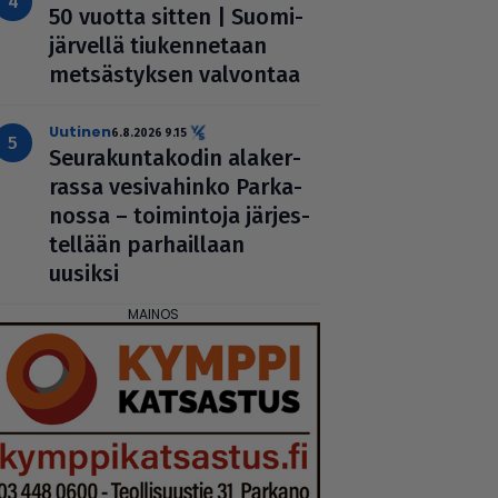
50 vuotta sitten | Suo­mi­
jär­vellä tiu­ken­ne­taan
met­säs­tyk­sen valvontaa
uutinen
6.8.2026 9.15
Seu­ra­kun­ta­ko­din ala­ker­
rassa vesi­va­hinko Par­ka­
nossa – toi­min­toja jär­jes­
tel­lään par­hail­laan
uusiksi