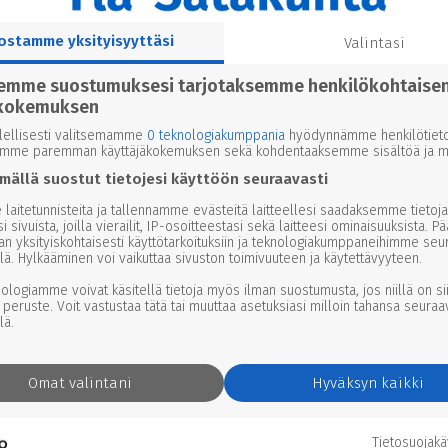
ostamme yksityisyyttäsi
Valintasi
semme suostumuksesi tarjotaksemme henkilökohtaise
kokemuksen
lellisesti valitsemamme
0 teknologiakumppania
hyödynnämme henkilötieto
emme paremman käyttäjäkokemuksen sekä kohdentaaksemme sisältöä ja ma
mällä suostut tietojesi käyttöön seuraavasti
laitetunnisteita ja tallennamme evästeitä laitteellesi saadaksemme tietoja
i sivuista, joilla vierailit, IP-osoitteestasi sekä laitteesi ominaisuuksista. P
an yksityiskohtaisesti käyttötarkoituksiin ja teknologiakumppaneihimme seu
lä. Hylkääminen voi vaikuttaa sivuston toimivuuteen ja käytettävyyteen.
nologiamme voivat käsitellä tietoja myös ilman suostumusta, jos niillä on si
 peruste. Voit vastustaa tätä tai muuttaa asetuksiasi milloin tahansa seuraa
lä.
Omat valintani
Hyväksyn kaikki
Tietosuojak