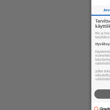
Arv
Tarvit
käyttö
Me ja huo
tarjotaks
Hyväksy
Käytämme 
esimerkiks
tutustuma
välilehdel
Jotkin tek
oikeutettu
välilehdel