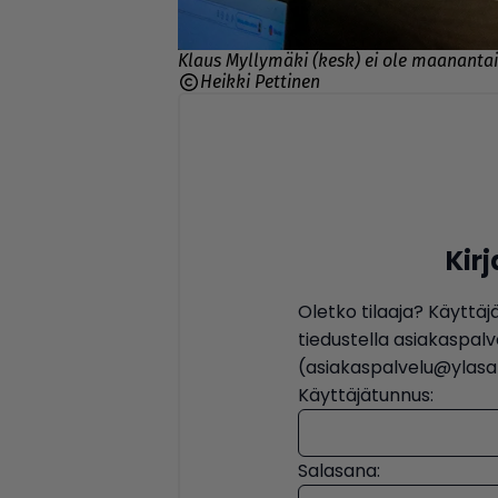
Klaus Myllymäki (kesk) ei ole maanantain
Heikki Pettinen
Kir
Oletko tilaaja? Käyttäj
tiedustella asiakaspa
(asiakaspalvelu@ylasat
Käyttäjätunnus:
Salasana: