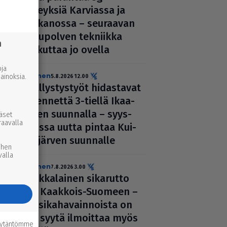
yhteyksiä Karviassa ja
Par­ka­nossa – seuraavan
suku­pol­ven tekniikka
n
kolkuttaa jo ovella
ja
uutinen
inoksia.
5.8.2026 12.00
Pääl­lys­tys­työt hidas­ta­vat
lii­ken­nettä 3-tiellä Ikaa­
lis­ten suunnalla – syys­
ääset
raavalla
kuussa uutta pintaa Kui­
vas­jär­ven suunnalle
ihen
valla
uutinen
7.8.2026 3.00
Afrik­ka­lai­nen sikarutto
tuli Kaakkois-Suomeen –
vil­li­si­ka­ha­vain­noista on
nyt syytä ilmoittaa myös
äytäntömme