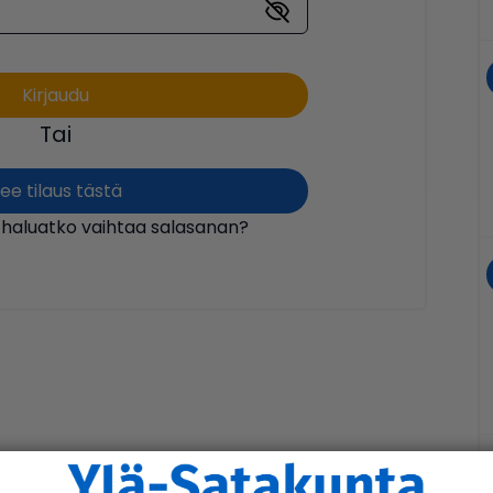
Tai
ee tilaus tästä
 haluatko vaihtaa salasanan?