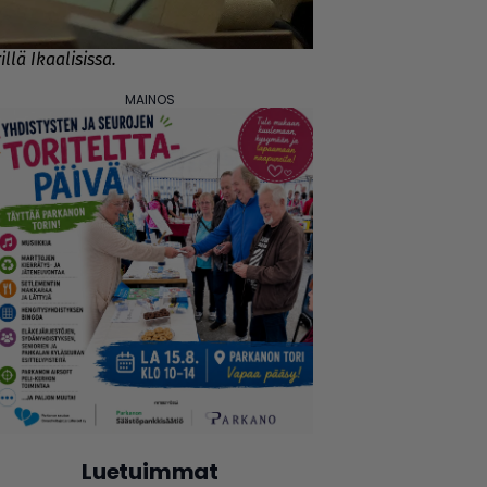
llä Ikaalisissa.
Luetuimmat