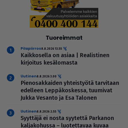
Tuoreimmat
pilapiirros
8.8.2026 13.55
Kaik­ko­sella on asiaa | Rea­lis­ti­nen
kirjoitus kesä­lo­masta
uutinen
8.8.2026 3.00
Pie­no­sak­kai­den yhteis­työtä tarvitaan
edelleen Lep­pä­kos­kessa, tuumivat
Jukka Vesanto ja Esa Talonen
uutinen
8.8.2026 2.55
Syyttäjä ei nosta syytettä Parkanon
kal­ja­ko­hussa – luo­tet­ta­vaa kuvaa