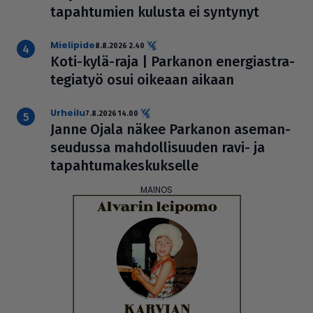
tapah­tu­mien kulusta ei syntynyt
mielipide
8.8.2026 2.40
Koti-kylä-raja | Parkanon ener­gi­ast­ra­
te­gi­a­työ osui oikeaan aikaan
urheilu
7.8.2026 14.00
Janne Ojala näkee Parkanon ase­man­
seu­dussa mah­dol­li­suu­den ravi- ja
tapah­tu­ma­kes­kuk­selle