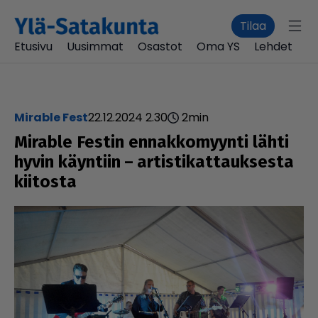
Tilaa
Etusivu
Uusimmat
Osastot
Oma YS
Lehdet
Mirable Fest
22.12.2024 2.30
2
min
Mirable Festin ennak­ko­myynti lähti
hyvin käyntiin – artis­ti­kat­tauk­sesta
kiitosta