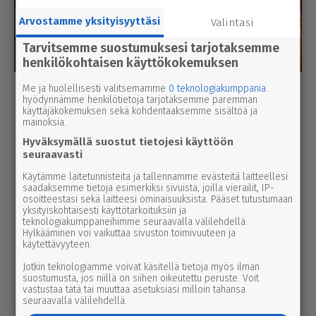
Arvostamme yksityisyyttäsi
Valintasi
Tarvitsemme suostumuksesi tarjotaksemme
henkilökohtaisen käyttökokemuksen
Me ja huolellisesti valitsemamme
0 teknologiakumppania
Luetuimmat
hyödynnämme henkilötietoja tarjotaksemme paremman
käyttäjäkokemuksen sekä kohdentaaksemme sisältöä ja
Tänään
Viikko
Kuukausi
mainoksia.
Hyväksymällä suostut tietojesi käyttöön
urheilu
7.8.2026 14.00
seuraavasti
Janne Ojala näkee Parkanon ase­man­
Käytämme laitetunnisteita ja tallennamme evästeitä laitteellesi
seu­dussa mah­dol­li­suu­den ravi- ja
saadaksemme tietoja esimerkiksi sivuista, joilla vierailit, IP-
tapah­tu­ma­kes­kuk­selle
osoitteestasi sekä laitteesi ominaisuuksista. Pääset tutustumaan
yksityiskohtaisesti käyttötarkoituksiin ja
teknologiakumppaneihimme seuraavalla välilehdellä.
Hylkääminen voi vaikuttaa sivuston toimivuuteen ja
uutinen
8.8.2026 2.55
käytettävyyteen.
Syyttäjä ei nosta syytettä Parkanon
Jotkin teknologiamme voivat käsitellä tietoja myös ilman
kal­ja­ko­hussa – luo­tet­ta­vaa kuvaa
suostumusta, jos niillä on siihen oikeutettu peruste. Voit
tapah­tu­mien kulusta ei syntynyt
vastustaa tätä tai muuttaa asetuksiasi milloin tahansa
seuraavalla välilehdellä.