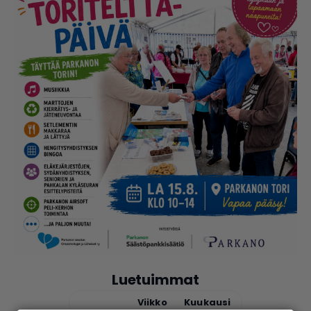
Luetuimmat
Tänään
Viikko
Kuukausi