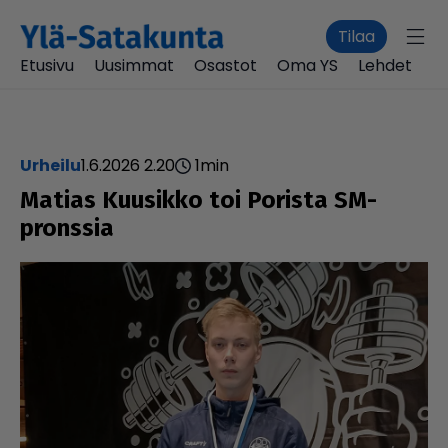
Tilaa
Etusivu
Uusimmat
Osastot
Oma YS
Lehdet
urheilu
1.6.2026 2.20
1
min
Matias Kuusikko toi Porista SM-
pronssia