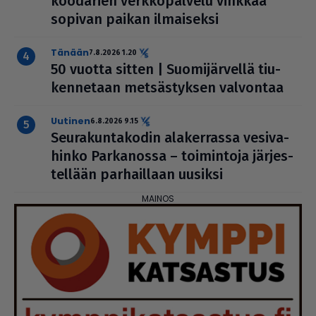
koodarien verk­ko­pal­velu vinkkaa
sopivan paikan ilmai­seksi
Tänään
7.8.2026 1.20
50 vuotta sitten | Suo­mi­jär­vellä tiu­
ken­ne­taan met­säs­tyk­sen valvontaa
uutinen
6.8.2026 9.15
Seu­ra­kun­ta­ko­din ala­ker­rassa vesi­va­
hinko Par­ka­nossa – toi­min­toja jär­jes­
tel­lään par­hail­laan uusiksi