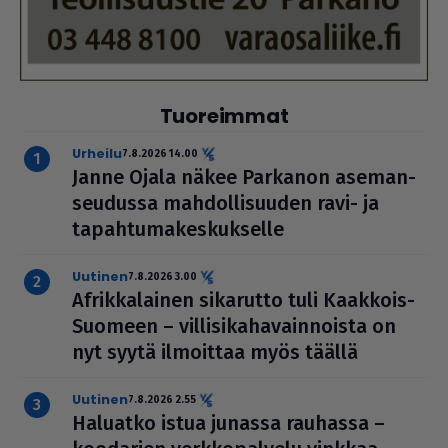
Tuoreimmat
urheilu
7.8.2026 14.00
Janne Ojala näkee Parkanon ase­man­
seu­dussa mah­dol­li­suu­den ravi- ja
tapah­tu­ma­kes­kuk­selle
uutinen
7.8.2026 3.00
Afrik­ka­lai­nen sikarutto tuli Kaakkois-
Suomeen – vil­li­si­ka­ha­vain­noista on
nyt syytä ilmoittaa myös täällä
uutinen
7.8.2026 2.55
Haluatko istua junassa rauhassa –