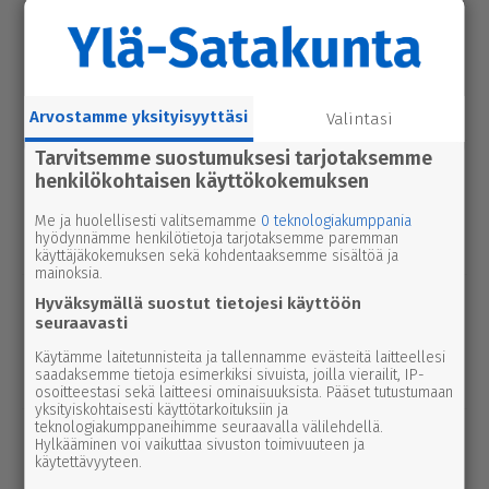
urheilu
7.8.2026 14.00
Janne Ojala näkee Parkanon ase­man­
seu­dussa mah­dol­li­suu­den ravi- ja
tapah­tu­ma­kes­kuk­selle
Arvostamme yksityisyyttäsi
Valintasi
Tarvitsemme suostumuksesi tarjotaksemme
uutinen
7.8.2026 3.00
henkilökohtaisen käyttökokemuksen
Afrik­ka­lai­nen sikarutto tuli Kaakkois-
Suomeen – vil­li­si­ka­ha­vain­noista on
Me ja huolellisesti valitsemamme
0 teknologiakumppania
hyödynnämme henkilötietoja tarjotaksemme paremman
nyt syytä ilmoittaa myös täällä
käyttäjäkokemuksen sekä kohdentaaksemme sisältöä ja
mainoksia.
uutinen
6.8.2026 9.15
Hyväksymällä suostut tietojesi käyttöön
Seu­ra­kun­ta­ko­din ala­ker­rassa vesi­va­
seuraavasti
hinko Par­ka­nossa – toi­min­toja jär­jes­
Käytämme laitetunnisteita ja tallennamme evästeitä laitteellesi
saadaksemme tietoja esimerkiksi sivuista, joilla vierailit, IP-
tel­lään par­hail­laan uusiksi
osoitteestasi sekä laitteesi ominaisuuksista. Pääset tutustumaan
yksityiskohtaisesti käyttötarkoituksiin ja
teknologiakumppaneihimme seuraavalla välilehdellä.
uutinen
6.8.2026 2.55
Hylkääminen voi vaikuttaa sivuston toimivuuteen ja
Elisa parantaa 5g-yhteyksiä Karviassa
käytettävyyteen.
ja Par­ka­nossa – seuraavan suku­pol­