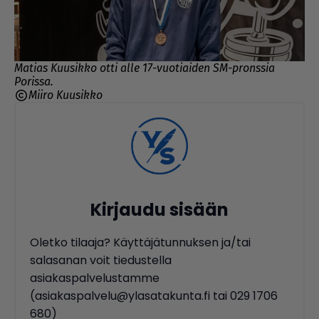
Matias Kuusikko otti alle 17-vuotiaiden SM-pronssia
Porissa.
Miiro Kuusikko
Kirjaudu sisään
Oletko tilaaja? Käyttäjätunnuksen ja/tai
salasanan voit tiedustella
asiakaspalvelustamme
(asiakaspalvelu@ylasatakunta.fi tai 029 1706
680)