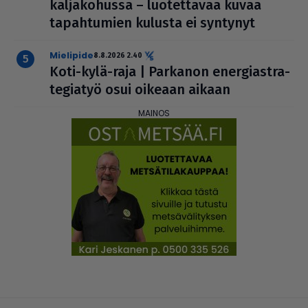
kal­ja­ko­hussa – luo­tet­ta­vaa kuvaa
tapah­tu­mien kulusta ei syntynyt
mielipide
8.8.2026 2.40
Koti-kylä-raja | Parkanon ener­gi­ast­ra­
te­gi­a­työ osui oikeaan aikaan