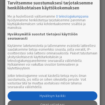
seu­dussa mah­dol­li­suu­den ravi- ja
Tarvitsemme suostumuksesi tarjotaksemme
henkilökohtaisen käyttökokemuksen
tapah­tu­ma­kes­kuk­selle
Me ja huolellisesti valitsemamme
0 teknologiakumppania
uutinen
hyödynnämme henkilötietoja tarjotaksemme paremman
8.8.2026 2.55
käyttäjäkokemuksen sekä kohdentaaksemme sisältöä ja
Syyttäjä ei nosta syytettä Parkanon
mainoksia.
kal­ja­ko­hussa – luo­tet­ta­vaa kuvaa
Hyväksymällä suostut tietojesi käyttöön
tapah­tu­mien kulusta ei syntynyt
seuraavasti
Käytämme laitetunnisteita ja tallennamme evästeitä laitteellesi
uutinen
8.8.2026 3.00
saadaksemme tietoja esimerkiksi sivuista, joilla vierailit, IP-
osoitteestasi sekä laitteesi ominaisuuksista. Pääset tutustumaan
Pie­no­sak­kai­den yhteis­työtä tarvitaan
yksityiskohtaisesti käyttötarkoituksiin ja
edelleen Lep­pä­kos­kessa, tuumivat
teknologiakumppaneihimme seuraavalla välilehdellä.
Hylkääminen voi vaikuttaa sivuston toimivuuteen ja
Jukka Vesanto ja Esa Talonen
käytettävyyteen.
Jotkin teknologiamme voivat käsitellä tietoja myös ilman
uutinen
7.8.2026 3.00
suostumusta, jos niillä on siihen oikeutettu peruste. Voit
Afrik­ka­lai­nen sikarutto tuli Kaakkois-
vastustaa tätä tai muuttaa asetuksiasi milloin tahansa
seuraavalla välilehdellä.
Suomeen – vil­li­si­ka­ha­vain­noista on
nyt syytä ilmoittaa myös täällä
Hyväksyn kaikki
Omat valintani