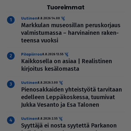
Tuoreimmat
uutinen
8.8.2026 14.00
Markkulan muse­o­sil­lan perus­kor­jaus
val­mis­tu­massa – har­vi­nai­nen raken­
teensa vuoksi
pilapiirros
8.8.2026 13.55
Kaik­ko­sella on asiaa | Rea­lis­ti­nen
kirjoitus kesä­lo­masta
uutinen
8.8.2026 3.00
Pie­no­sak­kai­den yhteis­työtä tarvitaan
edelleen Lep­pä­kos­kessa, tuumivat
Jukka Vesanto ja Esa Talonen
uutinen
8.8.2026 2.55
Syyttäjä ei nosta syytettä Parkanon