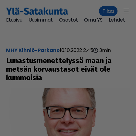
Tilaa
Etusivu
Uusimmat
Osastot
Oma YS
Lehdet
MHY Kihniö-Parkano
10.10.2022 2.45
3
min
Lunas­tus­me­net­te­lyssä maan ja
metsän kor­vaus­ta­sot eivät ole
kummoisia