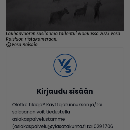
Lauhanvuoren susilauma tallentui elokuussa 2023 Vesa
Raiskion riistakameraan.
Vesa Raiskio
Kirjaudu sisään
Oletko tilaaja? Käyttäjätunnuksen ja/tai
salasanan voit tiedustella
asiakaspalvelustamme
(asiakaspalvelu@ylasatakunta.fi tai 029 1706