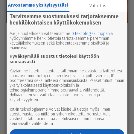
Arvostamme yksityisyyttäsi
Valintasi
Tarvitsemme suostumuksesi tarjotaksemme
henkilökohtaisen käyttökokemuksen
Luetuimmat
Me ja huolellisesti valitsemamme
0 teknologiakumppania
hyödynnämme henkilötietoja tarjotaksemme paremman
Tänään
Viikko
Kuukausi
käyttäjäkokemuksen sekä kohdentaaksemme sisältöä ja
mainoksia.
urheilu
7.8.2026 14.00
Hyväksymällä suostut tietojesi käyttöön
Janne Ojala näkee Parkanon ase­man­
seuraavasti
seu­dussa mah­dol­li­suu­den ravi- ja
Käytämme laitetunnisteita ja tallennamme evästeitä laitteellesi
saadaksemme tietoja esimerkiksi sivuista, joilla vierailit, IP-
tapah­tu­ma­kes­kuk­selle
osoitteestasi sekä laitteesi ominaisuuksista. Pääset tutustumaan
yksityiskohtaisesti käyttötarkoituksiin ja
teknologiakumppaneihimme seuraavalla välilehdellä.
uutinen
8.8.2026 2.55
Hylkääminen voi vaikuttaa sivuston toimivuuteen ja
Syyttäjä ei nosta syytettä Parkanon
käytettävyyteen.
kal­ja­ko­hussa – luo­tet­ta­vaa kuvaa
Jotkin teknologiamme voivat käsitellä tietoja myös ilman
tapah­tu­mien kulusta ei syntynyt
suostumusta, jos niillä on siihen oikeutettu peruste. Voit
vastustaa tätä tai muuttaa asetuksiasi milloin tahansa
seuraavalla välilehdellä.
uutinen
8.8.2026 3.00