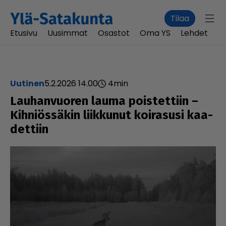
Tilaa
Etusivu
Uusimmat
Osastot
Oma YS
Lehdet
uutinen
5.2.2026 14.00
4
min
Lau­han­vuo­ren lauma pois­tet­tiin –
Kih­ni­ös­sä­kin liikkunut koirasusi kaa­
det­tiin