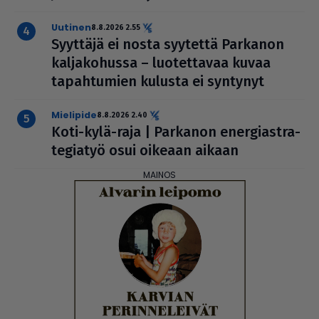
uutinen
8.8.2026 2.55
Syyttäjä ei nosta syytettä Parkanon
kal­ja­ko­hussa – luo­tet­ta­vaa kuvaa
tapah­tu­mien kulusta ei syntynyt
mielipide
8.8.2026 2.40
Koti-kylä-raja | Parkanon ener­gi­ast­ra­
te­gi­a­työ osui oikeaan aikaan