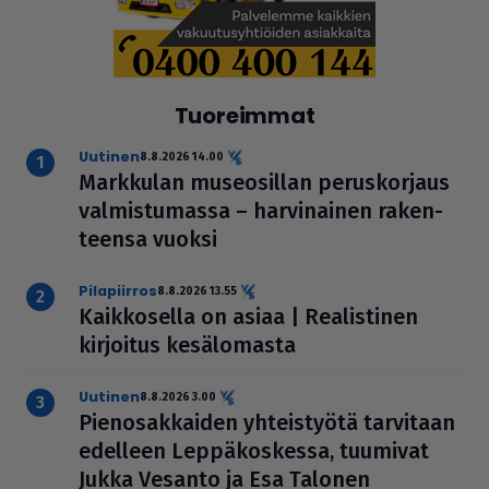
Tuoreimmat
uutinen
8.8.2026 14.00
Markkulan muse­o­sil­lan perus­kor­jaus
val­mis­tu­massa – har­vi­nai­nen raken­
teensa vuoksi
pilapiirros
8.8.2026 13.55
Kaik­ko­sella on asiaa | Rea­lis­ti­nen
kirjoitus kesä­lo­masta
uutinen
8.8.2026 3.00
Pie­no­sak­kai­den yhteis­työtä tarvitaan
edelleen Lep­pä­kos­kessa, tuumivat
Jukka Vesanto ja Esa Talonen